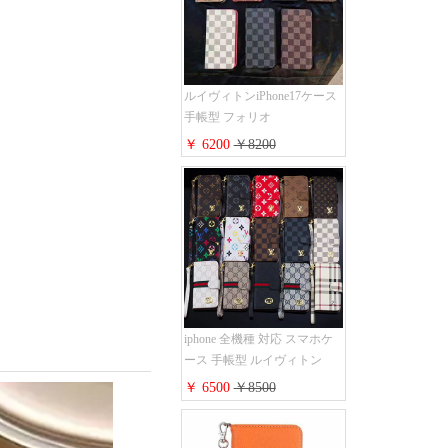
すめ
ルイヴィトンiPhone17ケース
手帳型 フォリオ
iPhone17pro/17promaxケース
￥ 6200
￥8200
ダミエ モノグラム レザー 磁
石内蔵 LV アイフォン
16/16plus手帳ケース 超薄 ビ
ジネス風 メンズ レディース
おしゃれ ブランド
iphone15/14/13手帳型スマホケ
ース お 揃い
iphone 全機種 対応 スマホケ
ース 手帳型 ルイヴィトン
iPhone17pro/17air/17e手帳型ケ
￥ 6500
￥8500
ース 安心する 買う モノグラ
ム シュリンクレザーLV アイ
フォン16/16promaxスマホケー