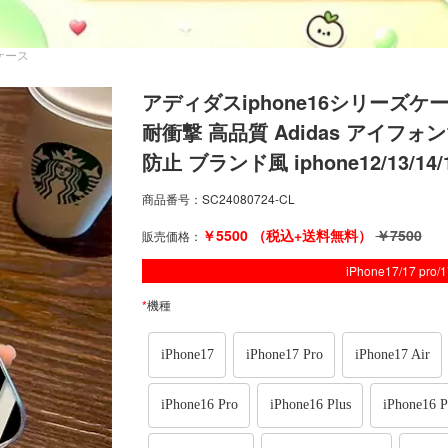
6Eケース
アディダスiphone16シリーズ
耐衝撃 高品質 Adidas アイフォン
防止 ブランド風 iphone12/13
商品番号：
SC24080724-CL
￥
5500
（税込+送料無料）
￥
7500
販売価格：
iPhone17/17 pro
*
機種
iPhone17
iPhone17 Pro
iPhone17 Air
iPhone16 Pro
iPhone16 Plus
iPhone16 