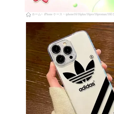
iPhone ケース >
iphone16/16plus/16pro/16promax/1
ホーム>