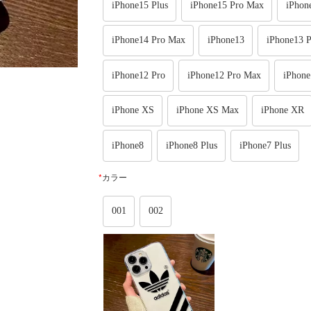
iPhone15 Plus
iPhone15 Pro Max
iPhon
iPhone14 Pro Max
iPhone13
iPhone13 P
iPhone12 Pro
iPhone12 Pro Max
iPhone
iPhone XS
iPhone XS Max
iPhone XR
iPhone8
iPhone8 Plus
iPhone7 Plus
*
カラー
001
002