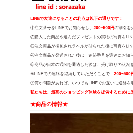
LINEで友達になることの利点は以下の通りです：
①注文番号をLINEでお知らせし、
200~500円
の割引を
②購入した商品や選んだプレゼントの実物の写真をLIN
③注文商品が梱包されラベルが貼られた後に写真をLIN
④注文商品が発送された後は、追跡番号を迅速にお知
⑤商品が日本の通関を通過した後は、受け取りの状況を
⑥LINEでの連絡を継続していただくことで、
200~500
⑦何か問題があれば、いつでもLINEでお互いに連絡
私たちは、最高のショッピング体験を提供するために
★商品の情報★