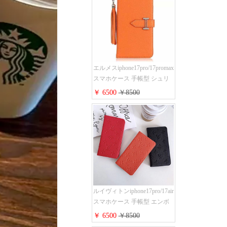
ス 手帳 多機能 グッチ
iphone15pro/14/13携帯ケース
大人 レディース メンズ スト
ラップ付き
エルメスiphone17pro/17promax
スマホケース 手帳型 シュリ
ンクレザー タッセル ストラ
￥ 6500
￥8500
ップ 付き Hermes
iphone16pro/16ケース 財布型
スタンド機能 携帯カバー ハ
イ ブランド アイフォーン
15/14/13ケース 手帳 レディー
ス 人気
ルイヴィトンiphone17pro/17air
スマホケース 手帳型 エンボ
スレザー 本革 モノグラム LV
￥ 6500
￥8500
アイフォン 16pro/16promaxケ