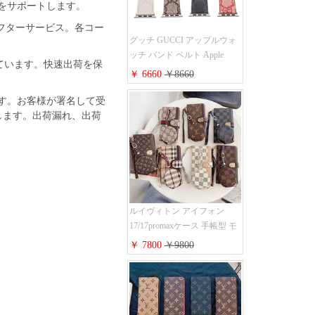
金をサポートします。
フターサービス。各コー
グッチ GUCCI アップルウォ
ッチ バンド ベルト Apple
れています。快速出荷を保
Watch ベルト交換 レザーベル
￥ 6660
￥8660
ト レザーバンド ウォッチバ
ンド 38mm 40mm 42mm 44mm
ます。お客様が署名して受
人気新作
します。出荷漏れ、出荷
ルイヴィトン アイフォン
17/17promaxケース 手帳型 モ
ノグラム 定番柄 airpods 4/3/2
￥ 7800
￥9800
proケース 2点セット激安 グ
ッチiphone16pro/16/15ケース
手帳型 財布カード入り 多機
能 ハイ ブランド Galaxy
S25/S24/S23手帳カバー おす