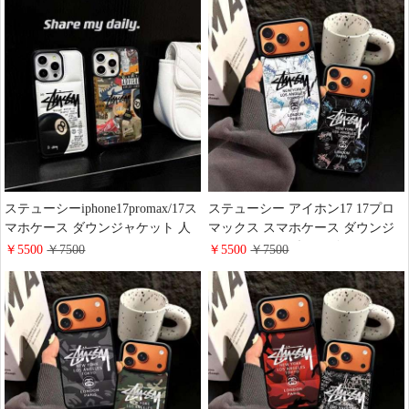
ステューシーiphone17promax/17ス
ステューシー アイホン17 17プロ
マホケース ダウンジャケット 人
マックス スマホケース ダウンジ
気 黒 8 ボール テーマ stussy
ャケット風 原型のロゴマーク
￥5500
￥7500
￥5500
￥7500
iphone16/15plusケース 男女ペア ス
stussy iPhone16pro/15plus携帯ケー
トリート ファッション ブランド
ス 欧米 ストリートブランド
galaxy s26/s25携帯ケース お 揃い
galaxy s26/s26+携帯カバー 個性 潮
流 かっこいい