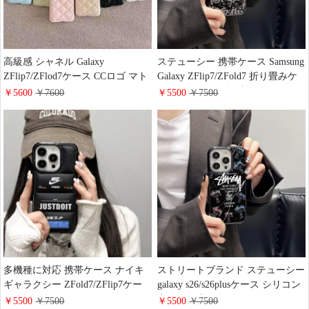
高級感 シャネル Galaxy
ステューシー 携帯ケース Samsung
ZFlip7/ZFlod7ケース CCロゴ マト
Galaxy ZFlip7/ZFold7 折り畳みケ
ラッセ レザー chanel ZFlip 6/5 ケ
ース シリコン 耐衝撃カバー stussy
￥5600
￥7600
￥5500
￥7500
ース 背面 カード収納 最新
ギャラクシーs26/s26plusケース 個
iphone17/17pro携帯ケース おすす
性 メンズ かっこいい
め
iPhone17/17promaxスマホケース
ブランド おしゃれ
多機種に対応 携帯ケース ナイキ
ストリートブランド ステューシー
ギャラクシー ZFold7/ZFlip7ケー
galaxy s26/s26plusケース シリコン
ス ダウンジャケット風 PUレザー
立体 耐衝撃 ギャラクシー
￥5500
￥7500
￥5500
￥7500