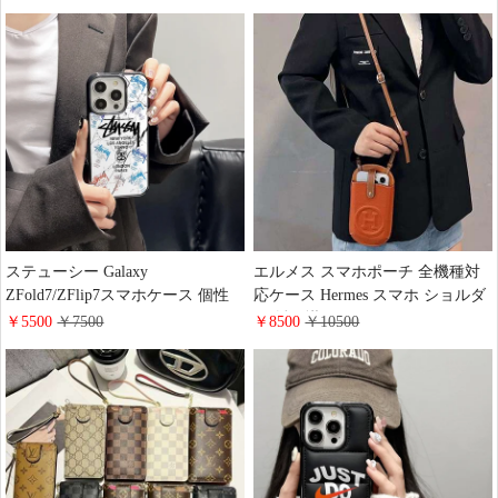
Galaxy s26/26plusケース ソフト 耐
ZFlip7/ZFold7ケース レンズ保護
衝撃 大人可愛い nike
個性 欧米 潮牌 stussy
iphone17/17promaxスマホケース
iphone17/17proスマホケース 男女
ブランド 人気
兼用 大人可愛い
ステューシー Galaxy
エルメス スマホポーチ 全機種対
ZFold7/ZFlip7スマホケース 個性
応ケース Hermes スマホ ショルダ
シグネチャー Stussy オリジナル
ー 斜め掛け ポーチ カードケース
￥5500
￥7500
￥8500
￥10500
Samsung Galaxy s26/s26ultra携帯ケ
ハイブランド スマホ入れ 携帯入
ース レンズ保護 おしゃれ 欧米 潮
れ ポシェッ ミニ バッグ レザー
流 プリントiphone17/17promaxケ
レディース オレンジ
ース 男性 かっこいい