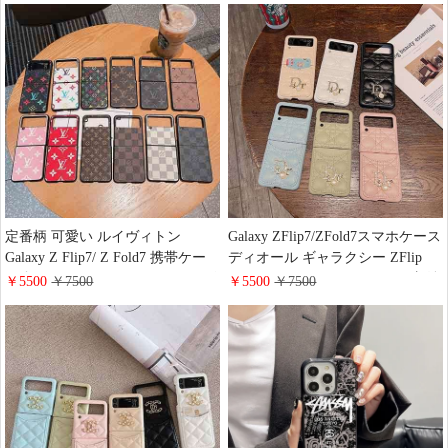
い Comme des Garçons
pixel9/9pro/8a携帯カバー 財布型
iPhone16/15Plusケース レンズ保護
大人 可愛い LV galaxy Aquos
耐衝撃 高品質 galaxy zfold7/zflip7
xperia Huawei Mate60 Pro手帳型ス
スマホケース おしゃれ 欧米
マホケース ファッション
定番柄 可愛い ルイヴィトン
Galaxy ZFlip7/ZFold7スマホケース
Galaxy Z Flip7/ Z Fold7 携帯ケー
ディオール ギャラクシー ZFlip
ス 折りたたみ モノグラム PUレザ
6/5 ケース カナージュ カード収納
￥5500
￥7500
￥5500
￥7500
ー おしゃれ LV ギャラクシーZ
lady dior iphone17/16pro携帯ケース
Flip6/5/4携帯ケース スリム 耐衝撃
レディース おしゃれ