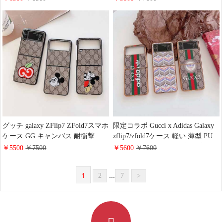
16/15pro携帯ケース 財布 カード収
ス 高级感 芸能人愛用 tpu携帯ケー
納 chanel galaxy s26/s26plusケース
ス Burberry iphone17/16/15保護ケ
レザー レデイース 人気 google
ース ゴージャス 綺麗 女性 おしゃ
pixel スマホケースお 揃い
れ
グッチ galaxy ZFlip7 ZFold7スマホ
限定コラボ Gucci x Adidas Galaxy
ケース GG キャンバス 耐衝撃
zflip7/zfold7ケース 軽い 薄型 PU
GUCCI ギャラクシー ZFold 6/5/4
レザー グッチ アディダス ギャラ
￥5500
￥7500
￥5600
￥7600
ケースミッキー 刺繍ロゴ 可愛い
クシー zflip6/5/4 zfold/6/5/4スマホ
Galaxy フリップ 6/5/4 折りたたみ
ケース バンパー 電気メッキ加工
1
...
2
7
>
ケース おしゃれ 送料無料
耐衝撃ケース 送料無料