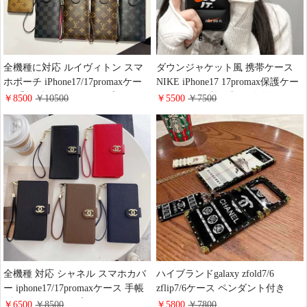
全機種に対応 ルイヴィトン スマ
ダウンジャケット風 携帯ケース
ホポーチ iPhone17/17promaxケー
NIKE iPhone17 17promax保護ケー
ス 手帳型 スライドタイプ LV
ス ソフト 衝撃吸収 男女兼用
￥8500
￥10500
￥5500
￥7500
GALAXY S26/S26PLUSカードケ
GALAXY S26/S26PLUS2ケース ナ
ース ストラップ付き 落下防止
イキ かっこいい スポーツ風 ブラ
Google Pixel 10/10proケース 財布
ンド Galaxy Z Flip 6/5携帯ケース
一体 ブランド ビジネス風
おしゃれ 韓国 流行り
全機種 対応 シャネル スマホカバ
ハイブランドgalaxy zfold7/6
ー iphone17/17promaxケース 手帳
zflip7/6ケース ペンダント付き
型 スライドタイプ アイフォーン
chanel galaxy s26/s26+スマホケー
￥6500
￥8500
￥5800
￥7800