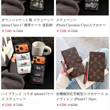
ダウンジャケット風 ステューシー
ステューシー
iphone17pro/17 携帯ケース 迷彩柄
iPhone17promax/17proスマホケー
ソフト 携帯ケース 耐衝撃 stussy
ス ダウンジャケット風 シグネチ
￥5500
￥7500
￥5500
￥7500
iPhone16pro/15promaxケース メン
ャーロゴ 画面保護 stussy
ズ 大人可愛い ハイブランドgalaxy
iphone16/15plus携帯ケース ソフト
s26/s26ultra保護ケース 高品質 ス
耐衝撃 個性 galaxy s26/26+ケース
マホケース
メンズ ストリート ブランド おし
ゃれ
ハイブランド コラボ iphone17ケー
全機種対応手帳型スマホケース ル
ス ステューシー
イヴィトン iPhone17 16pro
iPhone17pro/17promax携帯ケース
15promaxケース 高級 レザー モノ
￥5500
￥7500
￥6500
￥8500
ダウンジャケット風 流行り 可愛
グラム ブランドgoogle