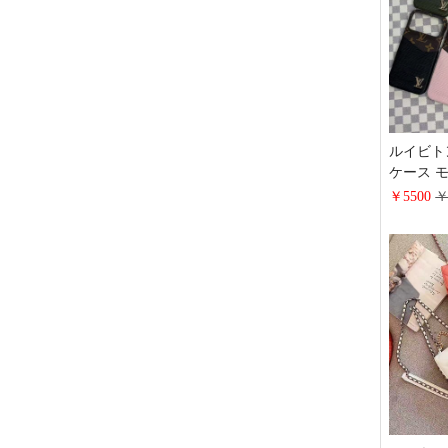
ルイビトン風
ケース 
ィングレザ
￥5500
￥
イフォーン 
ホケース
Galaxy 
ド パロ