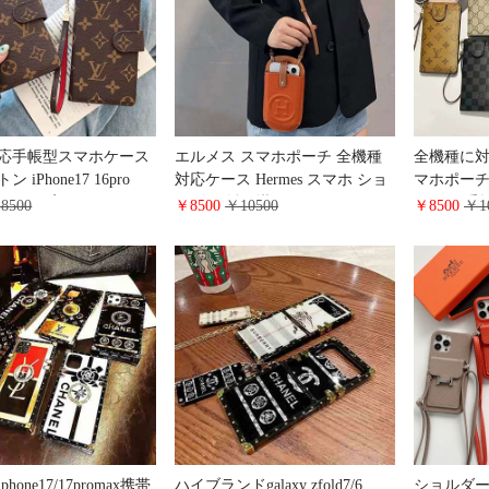
応手帳型スマホケース
エルメス スマホポーチ 全機種
全機種に対
 iPhone17 16pro
対応ケース Hermes スマホ ショ
マホポーチ iP
axケース 高級 レザー モ
ルダー 斜め掛け ポーチ カード
ケース 手
8500
￥8500
￥10500
￥8500
￥1
ブランドgoogle
ケース ハイブランド スマホ入
LV GALAX
/9pro/8a携帯カバー 財布型
れ 携帯入れ ポシェッ ミニ バッ
ドケース 
LV galaxy Aquos
グ レザー レディース オレンジ
防止 Google
uawei Mate60 Pro手帳型
ス 財布一
ース ファッション
風
hone17/17promax携帯
ハイブランドgalaxy zfold7/6
ショルダー