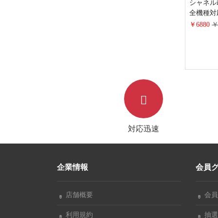
シャネルi
全機種対
型 cha
￥6880
￥
ェーンシ
ラッセ 
マホ入れ
対応迅速
企業情報
会員
店舗概要
会員
利用規約
抽選