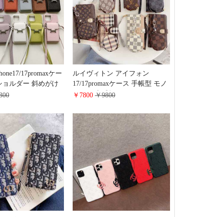
ne17/17promaxケー
ルイヴィトン アイフォン
ショルダー 斜めがけ
17/17promaxケース 手帳型 モノ
 アイフォーン
グラム 定番柄 airpods 4/3/2 pro
800
￥7800
￥9800
6/15カバー じゃばら式
ケース 2点セット激安 グッチ
ス 大容量 高级 ブラ
iphone16pro/16/15ケース 手帳型
y S25/S25plus携帯ケ
財布カード入り 多機能 ハイ ブ
ー レディース
ランド Galaxy S25/S24/S23手帳
カバー おすすめ