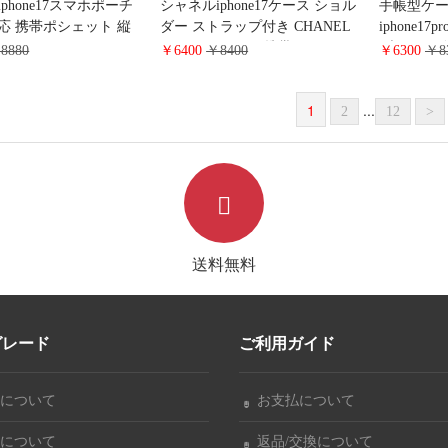
phone17スマホポーチ
シャネルiphone17ケース ショル
手帳型ケー
応 携帯ポシェット 縦
ダー ストラップ付き CHANEL
iphone17
nel スマホポシェット チ
iphone17pro/17air携帯ケース カ
ブリーク 
8880
￥6400
￥8400
￥6300
￥8
ョルダー レザー マト
ード収納 全機種に対応 スマホ
ス DIOR iP
レディース 斜め掛け ス
ケース マトラッセ風
ケース ス
1
...
 小物入れ
iphone16/15proカバー 斜め掛け
ド収納 C
2
12
>
レデイース 大人気 Google
クシー s25
pixel9/9proケース ブランド
体 多機能
送料無料
グレード
ご利用ガイド
について
お支払について
について
返品/交換について