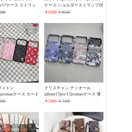
7pro/17ケース ストラッ
ケース ショルダーストラップ付
ーフレザー ライチ風
き ラメ ヘビ革 HERMES
300
￥6500
￥8500
hone16pro/15/14携帯ケ
iPhone16pro/15plus携帯ケース カ
ド収納 スタンド
ードポッケト付き 多機能
ixel 9 proケース 肩掛け
Google Pixel 9/9Pro 斜めがけケ
イブランド Galaxy
ース 蛇柄 おしゃれ ブランド
ltraケース 大人 レデイ
Galaxy S25/S25Ultraスマホケー
い
ス 大人 可愛い多機種対応
ヴィトン
クリスチャン ディオール
/17promaxケース カード
iphone17pro/17promaxケース 薄
用 人気 LV
型 コンパクト 便利 携帯 綺麗
300
￥5300
￥7300
pro/15/14携帯ケース メ
DIOR iphone16/15plus携帯カバー
モノグラム 高级 レザ
トワル ドゥ ジュイ エンブロイ
耐衝撃 ヴィトン風
ダリー レザー おしゃれ Galaxy
5/s24/s23 plusスマホケ
s25/s24/s23スマホケース レデイ
 おしゃれ
ース ブランド 通販