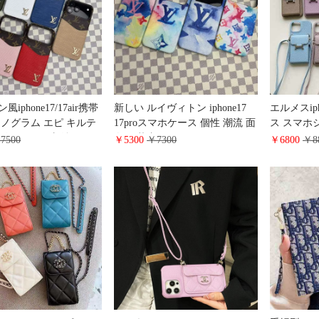
iphone17/17air携帯
新しい ルイヴィトン iphone17
エルメスipho
モノグラム エピ キルテ
17proスマホケース 個性 潮流 面
ス スマホ
ー カード収納 LV ア
白い 落書き vuitton
HERMES
7500
￥5300
￥7300
￥6800
￥8
16pro/15promaxスマ
iphone16promax/15/14ケース ヴ
16pro/1
 耐衝撃 大人 かわいい
ェルティカル ウォーターカラー
カードケー
s25/s24/s23ケース ブラン
男女兼用 人気 文芸風 galaxy
ンド Galax
ディ
s25/s24/s23携帯カバー ブランド
ース レザ
大人 かわいい