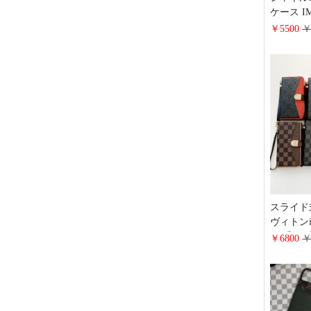
ケース I
き スタ
￥5500
￥
iphone1
角い ト
ラン GAL
帯ケース
スライド
ヴィトンip
ス 手帳
￥6800
￥
LV アイホ
ース ハ
ケース GUCC
ケース 
ケース