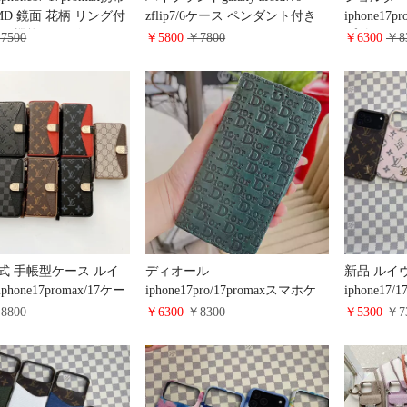
MD 鏡面 花柄 リング付
zflip7/6ケース ペンダント付き
iphone1
ンド機能 ルイビトン
chanel galaxy s26/s26+スマホケー
プ付き カ
7500
￥5800
￥7800
￥6300
￥8
6/15/14 pro携帯ケース 四
ス 高级感 芸能人愛用 tpu携帯ケ
hermes iP
ランク型 イヴサンロー
ース Burberry iphone17/16/15保
ース カー
AXY S26/S26PLUS携
護ケース ゴージャス 綺麗 女性
google p
 ブランド 人気
おしゃれ
斜めがけ ハ
s25/s25u
ース 可愛
式 手帳型ケース ルイ
ディオール
新品 ルイ
hone17promax/17ケー
iphone17pro/17promaxスマホケ
iphone17
型 カード収納 小銭入れ
ース 手帳型 高级 レザー ロゴ型
収納 男女兼
8800
￥6300
￥8300
￥5300
￥7
ン16/15/14 pro手帳ケ
押し YSL iphone16pro/16手帳カ
iphone16
イブランド 全機種対応
バー カード収納 マグネット式
タルロゴ 
I galaxy s25/s24/s23
簡単開閉 ブランド 手帳型 スマ
ー 軽い 
ビジネス風 純正レザー
ホケース 多 機種に 対応
galaxy s2
ース 大人