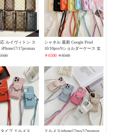
応 ルイヴィトン ス
シャネル 最新 Google Pixel
hone17/17promax
10/10pro/9ショルダーケース 女
帳型 スライドタイプ
性 大人気 chanel
0500
￥6500
￥8500
Y S26/S26PLUSカー
iphone17/17promaxスマホケース
ストラップ付き 落下
ショルダー ストラップ付き カ
 Pixel 10/10proケー
ード収納 マトラッセ レザー
体 ブランド ビジネス
Galaxy S26/S26PLUSケース ハイ
ブランド 全機種対応スマホケー
ス
タイプ エルメス
エルメスiphone17pro/17promax