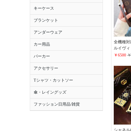
キーケース
ブランケット
アンダーウェア
全機種対
カー用品
ルイヴィトン
15prom
￥6500
￥
パーカー
ノグラム 
pixel9
アクセサリー
大人 可愛い 
xperia H
Tシャツ・カットソー
スマホケ
傘・レイングッズ
ファッション日用品/雑貨
シャネルip