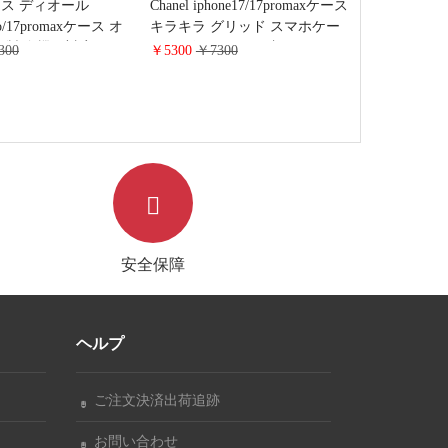
ス ディオール
Chanel iphone17/17promaxケース
pro/17promaxケース オ
キラキラ グリッド スマホケー
布製 全機種対応ケー
ス レザー エンボス加工 シャネ
300
￥5300
￥7300
hone 16pro/15plus携帯
ル iphone16/16pro携帯カバー 薄
ライド式 手帳型 カー
い 軽量 ブランドiphone15/14/13
Dロゴ ブランド ギャラ
proケース 女子 人気
/s24/s23ケース 財布一
 おしゃれ
安全保障
ヘルプ
ご注文決済出荷追跡
お問い合わせ