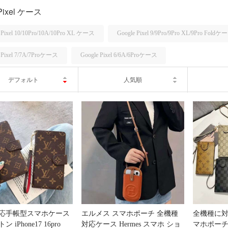
 Pixel ケース
 Pixel 10/10Pro/10A/10Pro XL ケース
Google Pixel 9/9Pro/9Pro XL/9Pro Foldケ
 Pixel 7/7A/7Proケース
Google Pixel 6/6A/6Proケース
デフォルト
人気順
応手帳型スマホケース
エルメス スマホポーチ 全機種
全機種に対
 iPhone17 16pro
対応ケース Hermes スマホ ショ
マホポーチ iP