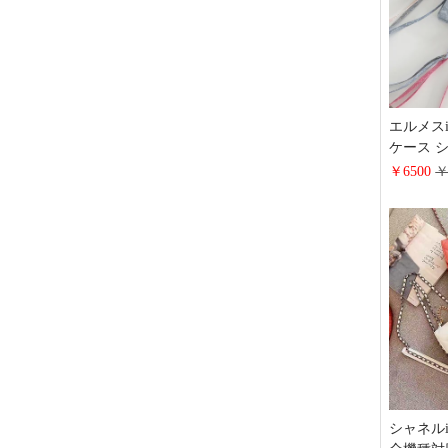
エルメスiph
ケース 
き ラメ 
￥6500
￥
iPhone1
ードポッ
Google 
ース 蛇
Galaxy 
ス 大人
シャネルi