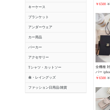
15prom
￥6500
￥
キーケース
ノグラム 
pixel9
ブランケット
大人 可愛い 
xperia H
アンダーウェア
スマホケ
カー用品
パーカー
アクセサリー
全機種 
Tシャツ・カットソー
バー ipho
手帳 型
傘・レイングッズ
￥6500
￥
ォーン16
ファッション日用品/雑貨
カード収納 c
s26/s2
ース 人気 
ースお 