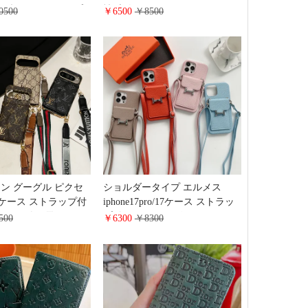
帳型 スライドタイプ
性 大人気 chanel
0500
￥6500
￥8500
Y S26/S26PLUSカー
iphone17/17promaxスマホケース
ストラップ付き 落下
ショルダー ストラップ付き カ
 Pixel 10/10proケー
ード収納 マトラッセ レザー
体 ブランド ビジネス
Galaxy S26/S26PLUSケース ハイ
ブランド 全機種対応スマホケー
ス
ン グーグル ピクセ
ショルダータイプ エルメス
proケース ストラップ付
iphone17pro/17ケース ストラッ
ショルダー 電気メッ
プ付き カーフレザー ライチ風
500
￥6300
￥8300
ogle pixel 9/9proケー
hermes iPhone16pro/15/14携帯ケ
収納 大容量 カードポッ
ース カード収納 スタンド
撃吸収 芸能人google
google pixel 9 proケース 肩掛け
/8a 斜めがけカバー ブラ
斜めがけ ハイブランド Galaxy
s25/s25ultraケース 大人 レデイ
ース 可愛い