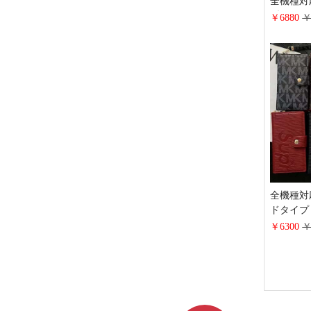
全機種対
型 cha
￥6880
￥
ェーンシ
ラッセ 
マホ入れ
全機種対
ドタイプ
アイフォン 
￥6300
￥
エピ レ
シュプリーム
ス 手帳
き ハイ ブ
s25/s2