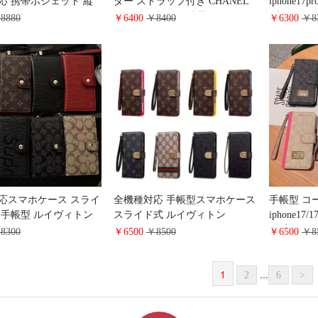
応 携帯ポシェット 縦
ダー ストラップ付き CHANEL
iphone17
nel スマホポシェット チ
iphone17pro/17air携帯ケース カ
ブリーク 
8880
￥6400
￥8400
￥6300
￥8
ョルダー レザー マト
ード収納 全機種に対応 スマホ
ス DIOR iP
レディース 斜め掛け ス
ケース マトラッセ風
ケース ス
 小物入れ
iphone16/15proカバー 斜め掛け
ド収納 C
レデイース 大人気 Google
クシー s25
pixel9/9proケース ブランド
体 多機能
応スマホケース スライ
全機種対応 手帳型スマホケース
手帳型 コ
 手帳型 ルイヴィトン
スライド式 ルイヴィトン
iphone17
17/17promaxケース
iPhone17pro/17promax/17eケース
オ 高級 
8300
￥6500
￥8500
￥6500
￥8
ザー カード収納 多機能
スライドタイプ 手帳型 LV
タイプ 手帳型 
iphone16pro/15ケー
iphone16/16plus/15マルチケース
マホケース
1
...
型 ハンドストラップ付
財布一体 ビジネス風 男女兼用
ブランド ip
2
6
>
ランド galaxy
ハイブランド Gucci Galaxy
バー スラ
4/s23手帳ケース 大人 かわ
s26/s25/s24ケース 手帳型 かわい