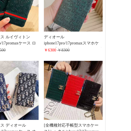
ス ルイヴィトン
ディオール
pro/17promaxケース ロ
iphone17pro/17promaxスマホケ
ザー ビジネス風 LV
ース 手帳型 高级 レザー ロゴ型
500
￥6300
￥8300
6/15pro手帳ケース メン
押し YSL iphone16pro/16手帳カ
axy s25/s24手帳カバ
バー カード収納 マグネット式
収納 多機能
簡単開閉 ブランド 手帳型 スマ
ホケース 多 機種に 対応
ス ディオール
[全機種対応手帳型スマホケー