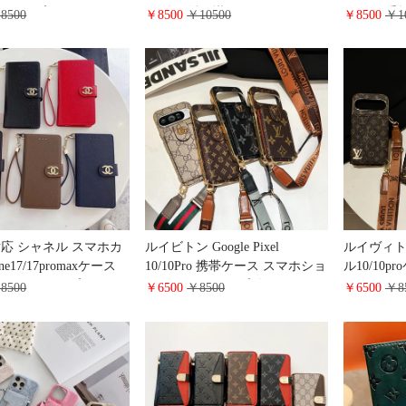
axケース 高級 レザー モ
ルダー 斜め掛け ポーチ カード
ケース 手
8500
￥8500
￥10500
￥8500
￥1
ブランドgoogle
ケース ハイブランド スマホ入
LV GALAX
/9pro/8a携帯カバー 財布型
れ 携帯入れ ポシェッ ミニ バッ
ドケース 
LV galaxy Aquos
グ レザー レディース オレンジ
防止 Google
uawei Mate60 Pro手帳型
ス 財布一
ース ファッション
風
対応 シャネル スマホカ
ルイビトン Google Pixel
ルイヴィト
ne17/17promaxケース
10/10Pro 携帯ケース スマホショ
ル10/10
 スライドタイプ アイフ
ルダー ストラップ付き LV グー
き スマホ
8500
￥6500
￥8500
￥6500
￥8
/15pro携帯ケース 財布
グル ピクセル9/9Proケース モノ
キ gucci go
hanel galaxy
グラム 肩掛け 斜めがけ カード
ス 背面 
6plusケース レザー レデイ
ホルダー 上下開きポケット ス
ケト付き 衝
google pixel スマホケ
タンド機能 gucci google pixel
pixel 8
揃い
8/8aケース 電気メッキ加工 多機
ンド 人気
能 ブランド スマホケース