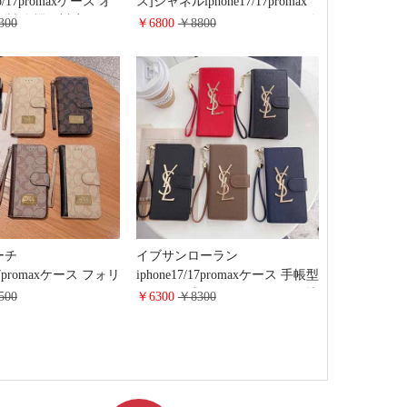
pro/17promaxケース オ
ス]シャネルiphone17/17promax
布製 全機種対応ケー
スマートフォンカバーショルダ
300
￥6800
￥8800
hone 16pro/15plus携帯
ーチェーン 付き ワニ レザー
ライド式 手帳型 カー
chanel iphone16pro/15ケース 手
Dロゴ ブランド ギャラ
帳型 スライド式 高级感
/s24/s23ケース 財布一
iphone14/13/12ケース 女性用 斜
 おしゃれ
めがけ galaxy s25/s24/s23カバー
財布型 ミニバッグ ハイ ブラン
ド
ーチ
イブサンローラン
/17promaxケース フォリ
iphone17/17promaxケース 手帳型
レザー カバー スライド
スライド式 iphone16pro/16plus携
500
￥6300
￥8300
iphone16pro/16ス
帯ケース 財布型 カード ケース
 大人 かわいい ハイ
スタンド機能 YLS アイ フォン
hone galaxy スマホカ
15/14/13ケース ストラップ付き
イド式 全機種対応
全機種に対応 手帳ケース