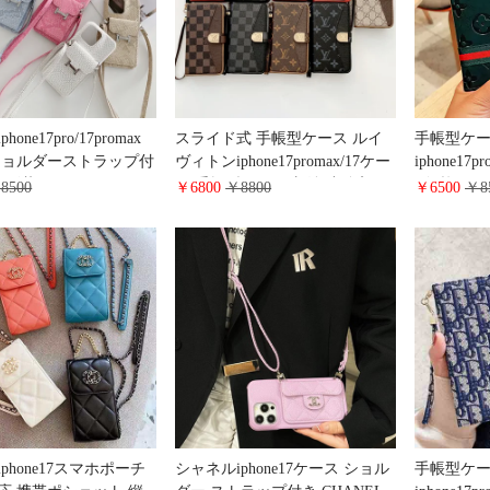
one17pro/17promax
スライド式 手帳型ケース ルイ
手帳型ケー
ショルダーストラップ付
ヴィトンiphone17promax/17ケー
iphone17
ヘビ革 HERMES
ス 手帳型 カード収納 小銭入れ
ゴ型押しレ
8500
￥6800
￥8800
￥6500
￥8
6pro/15plus携帯ケース カ
LV アイホン16/15/14 pro手帳ケ
iphone1
ケト付き 多機能
ース ハイブランド 全機種対応
ズ 人気 Gal
Pixel 9/9Pro 斜めがけケ
ケース GUCCI galaxy s25/s24/s23
ー カード
柄 おしゃれ ブランド
ケース ビジネス風 純正レザー
S25/S25Ultraスマホケー
ケース
 可愛い多機種対応
phone17スマホポーチ
シャネルiphone17ケース ショル
手帳型ケー