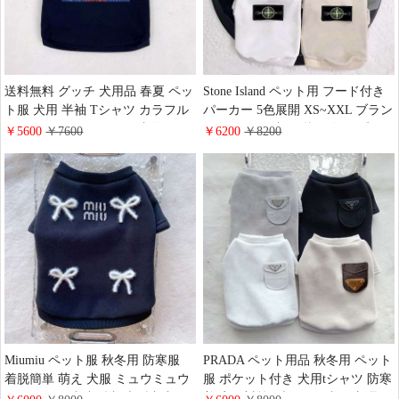
送料無料 グッチ 犬用品 春夏 ペッ
Stone Island ペット用 フード付き
ト服 犬用 半袖 Tシャツ カラフル
パーカー 5色展開 XS~XXL ブラン
インターロッキングGG 犬洋服
ド ペット服 犬用 秋服 冬服 暖か
￥5600
￥7600
￥6200
￥8200
Gucci 中小型犬 ワンちゃん服 ブラ
いパーカー おしゃれ ストーンア
ンド カジュアル おしゃれ
イランド ロゴ ペットウェア フー
ドパーカー トレーナー 人気 かわ
いい
Miumiu ペット服 秋冬用 防寒服
PRADA ペット用品 秋冬用 ペット
着脱簡単 萌え 犬服 ミュウミュウ
服 ポケット付き 犬用tシャツ 防寒
トレーナー 中小型犬 大型犬 部屋
着 寒さ対策 ブランド 犬服 新品