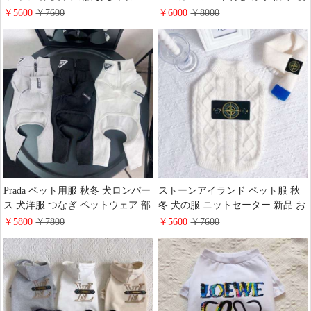
Thom Browneドッグウェア 袖付き
かい ブランドドッグウェア クロ
￥5600
￥7600
￥6000
￥8000
ライントレーナー 小型犬 中型犬
ムハーツ ポケット付き ペットパ
犬用Tシャツ XS-XXLサイズ
ーカー 中型犬 小型犬 かわいい ア
ウター
Prada ペット用服 秋冬 犬ロンパー
ストーンアイランド ペット服 秋
ス 犬洋服 つなぎ ペットウェア 部
冬 犬の服 ニットセーター 新品 お
屋着 おしゃれ プラダ スウェット
しゃれ Stone Island ロゴ ドッグウ
￥5800
￥7800
￥5600
￥7600
スーツ 4本足 犬の服 小型犬 中型
ェア セーター 防寒 暖かい 小型犬
犬 服 ブランド 人気
中型犬 ブランド ペット用品 通販