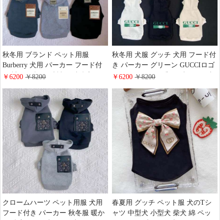
秋冬用 ブランド ペット用服
秋冬用 犬服 グッチ 犬用 フード付
Burberry 犬用 パーカー フード付
き パーカー グリーン GUCCIロゴ
き 袖あり 裾リブ 袖リブ 防寒コー
口紅デザイン 可愛い ブランド 大
￥6200
￥8200
￥6200
￥8200
ト 中型犬 大型犬 柴犬 秋田犬 ハ
型犬 中型犬 犬服 パーカートレー
スキー バーバリー レザー ポケッ
ナー 暖かい 防寒
ト付き ドッグウエア 可愛い おし
ゃれ
クロームハーツ ペット用服 犬用
春夏用 グッチ ペット服 犬のTシ
フード付き パーカー 秋冬服 暖か
ャツ 中型犬 小型犬 柴犬 綿 ペッ