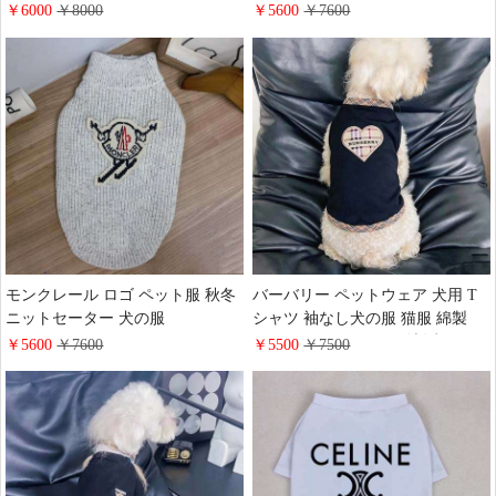
い 防寒 ハイ ブランド 犬服 パー
トウェア ブランド 犬服 おしゃれ
￥6000
￥8000
￥5600
￥7600
カートレーナー Chrome Hearts ポ
GUCCI 蝶結び付け & ハート形 刺
ケット付き メタルロゴ ドッグウ
繍ロゴ ペットベスト 柔らかい 可
ェア クール お散歩 お出掛け
愛い
モンクレール ロゴ ペット服 秋冬
バーバリー ペットウェア 犬用 T
ニットセーター 犬の服
シャツ 袖なし犬の服 猫服 綿製
MONCLER タートルネック セー
Burberry ハート形 ロゴ刺繍 タン
￥5600
￥7600
￥5500
￥7500
ター 犬猫汎用 中小型犬 防寒 暖か
クトップ ノースリーブ 小型犬 中
い ニットドッグウェア おしゃれ
型犬 ペット服 春夏用 公園 お散歩
かっこいい
おしゃれ