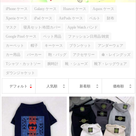
iPhone ケース
Galaxy ケース
Huawei ケース
Aquos ケース
Xperia ケース
iPad ケース
AirPods ケース
ベルト
財布
マスク
寝具セット/布団カバー
Apple Watch バンド
Google Pixel ケース
ペット用品
ファッション日用品/雑貨
カーペット
帽子
キーケース
ブランケット
アンダーウェア
カー用品
パーカー
鞄・バッグ
アクセサリー
傘・レイングッズ
Tシャツ・カットソー
腕時計
靴 ・シューズ
靴下・レッグウェア
ダウンジャケット
デフォルト
人気順
新着順
価格順