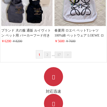
ブランド 犬の服 通販 ルイヴィト
春夏用 ロエベ ペットTシャツ
ン ペット用 パーカーフード付き
100%綿 ペットウェア LOEWE ロ
中型犬 大型犬 LV ドッグウェア
ゴ付きプリントtシャツ ワンちゃ
￥6200
￥8200
￥5600
￥7600
トレーナー 秋冬 おしゃれ かわい
ん服 可愛い テディ コーギー 犬の
い
服 おしゃれ
1
...
2
17
>
対応迅速