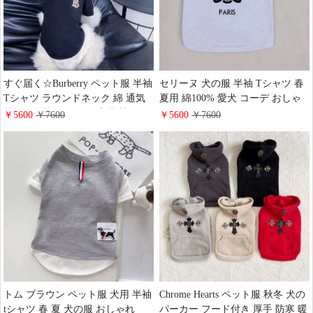
すぐ届く☆Burberry ペット服 半袖
セリーヌ 犬の服 半袖 Tシャツ 春
Tシャツ ラウンドネック 綿 通気
夏用 綿100% 愛犬 コーデ おしゃ
性・吸汗性 かわいい 高品質 バー
れ かわいい CELINE ロゴ Tシャ
￥5600
￥7600
￥5600
￥7600
バリー ドッグウェア 春夏 小型犬
ツ 小型犬 中型犬 ペット用 Tシャ
中型犬 コーデ おしゃれ
ツ 高级 ペット服 ブランド通販
トム ブラウン ペット服 犬用 半袖
Chrome Hearts ペット服 秋冬 犬の
tシャツ 春 夏 犬の服 おしゃれ
パーカー フード付き 厚手 防寒 暖