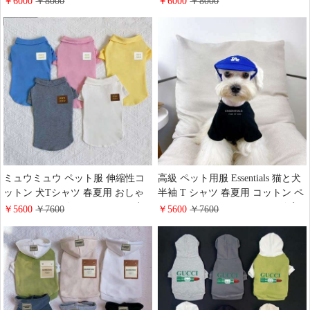
￥6000
￥8000
￥6000
￥8000
着 お出かけ 散歩 カジュアル おし
プラダ 三角ロゴ付き 厚手パーカ
ゃれ
ー ペットウェア おしゃれ通販
ミュウミュウ ペット服 伸縮性コ
高級 ペット用服 Essentials 猫と犬
ットン 犬Tシャツ 春夏用 おしゃ
半袖 T シャツ 春夏用 コットン ペ
れ MiuMiu ロゴ ペットウェア 小
ットウェア エッセンシャルズ 字
￥5600
￥7600
￥5600
￥7600
中型 中型犬 犬服 猫服 日焼き防ぐ
母プリント 中小型犬 犬用 Tシャ
脱毛保護
ツ カジュアル おしゃれ