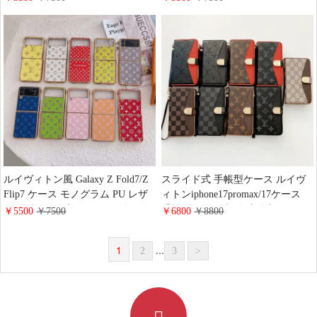
Fold 7/6/5/4スマホケース 大人 お
柄 可愛い coach 風 ギャラクシー
しゃれ
Z Flip6/5/4 Z Fold6/5/4 純正ケース
男女兼用 高級感
ルイヴィトン風 Galaxy Z Fold7/Z
スライド式 手帳型ケース ルイヴ
Flip7 ケース モノグラム PU レザ
ィトンiphone17promax/17ケース
ー 電気メッキ加工 LV 風 ギャラ
手帳型 カード収納 小銭入れ LV
￥5500
￥7500
￥6800
￥8800
クシー ZFold6/5/4 ZFlip6/5/4 スマ
アイホン16/15/14 pro手帳ケース
ホケース 薄型 耐衝撃 メンズ レデ
ハイブランド 全機種対応ケース
1
...
2
3
>
ィース おしゃれ 高級感
GUCCI galaxy s25/s24/s23ケース ビ
ジネス風 純正レザーケース