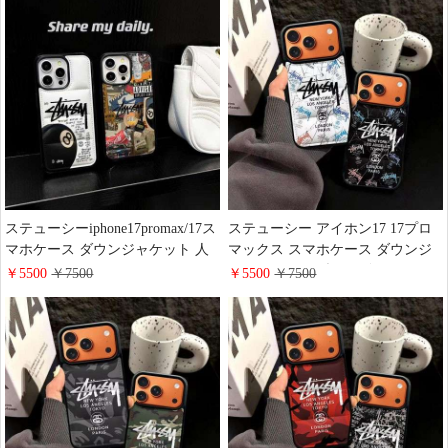
ステューシーiphone17promax/17ス
ステューシー アイホン17 17プロ
マホケース ダウンジャケット 人
マックス スマホケース ダウンジ
気 黒 8 ボール テーマ stussy
ャケット風 原型のロゴマーク
￥5500
￥7500
￥5500
￥7500
iphone16/15plusケース 男女ペア ス
stussy iPhone16pro/15plus携帯ケー
トリート ファッション ブランド
ス 欧米 ストリートブランド
galaxy s26/s25携帯ケース お 揃い
galaxy s26/s26+携帯カバー 個性 潮
流 かっこいい