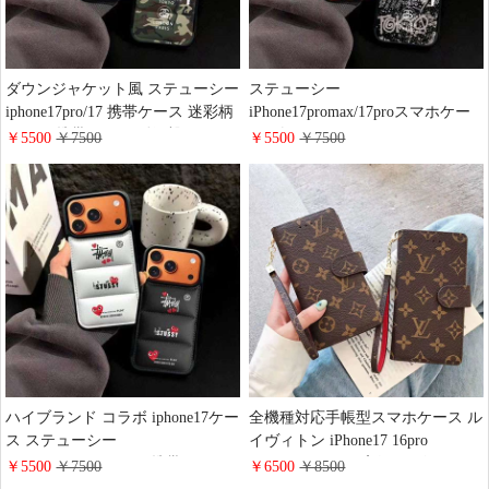
ダウンジャケット風 ステューシー
ステューシー
iphone17pro/17 携帯ケース 迷彩柄
iPhone17promax/17proスマホケー
ソフト 携帯ケース 耐衝撃 stussy
ス ダウンジャケット風 シグネチ
￥5500
￥7500
￥5500
￥7500
iPhone16pro/15promaxケース メン
ャーロゴ 画面保護 stussy
ズ 大人可愛い ハイブランドgalaxy
iphone16/15plus携帯ケース ソフト
s26/s26ultra保護ケース 高品質 ス
耐衝撃 個性 galaxy s26/26+ケース
マホケース
メンズ ストリート ブランド おし
ゃれ
ハイブランド コラボ iphone17ケー
全機種対応手帳型スマホケース ル
ス ステューシー
イヴィトン iPhone17 16pro
iPhone17pro/17promax携帯ケース
15promaxケース 高級 レザー モノ
￥5500
￥7500
￥6500
￥8500
ダウンジャケット風 流行り 可愛
グラム ブランドgoogle