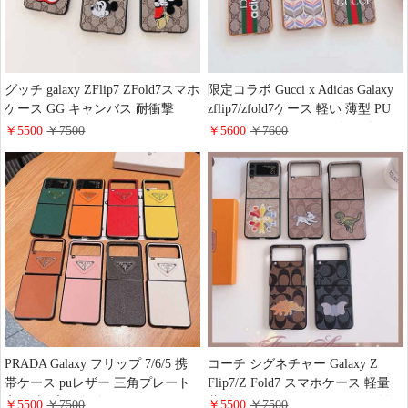
グッチ galaxy ZFlip7 ZFold7スマホ
限定コラボ Gucci x Adidas Galaxy
ケース GG キャンバス 耐衝撃
zflip7/zfold7ケース 軽い 薄型 PU
GUCCI ギャラクシー ZFold 6/5/4
レザー グッチ アディダス ギャラ
￥5500
￥7500
￥5600
￥7600
ケースミッキー 刺繍ロゴ 可愛い
クシー zflip6/5/4 zfold/6/5/4スマホ
Galaxy フリップ 6/5/4 折りたたみ
ケース バンパー 電気メッキ加工
ケース おしゃれ 送料無料
耐衝撃ケース 送料無料
PRADA Galaxy フリップ 7/6/5 携
コーチ シグネチャー Galaxy Z
帯ケース puレザー 三角プレート
Flip7/Z Fold7 スマホケース 軽量
高级感 プラダ ギャラクシーZ
薄型 折りたたみ モノグラム 動物
￥5500
￥7500
￥5500
￥7500