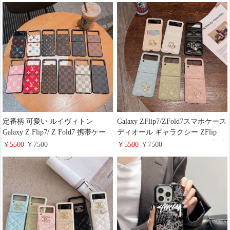
い Comme des Garçons
pixel9/9pro/8a携帯カバー 財布型
iPhone16/15Plusケース レンズ保護
大人 可愛い LV galaxy Aquos
耐衝撃 高品質 galaxy zfold7/zflip7
xperia Huawei Mate60 Pro手帳型ス
スマホケース おしゃれ 欧米
マホケース ファッション
定番柄 可愛い ルイヴィトン
Galaxy ZFlip7/ZFold7スマホケース
Galaxy Z Flip7/ Z Fold7 携帯ケー
ディオール ギャラクシー ZFlip
ス 折りたたみ モノグラム PUレザ
6/5 ケース カナージュ カード収納
￥5500
￥7500
￥5500
￥7500
ー おしゃれ LV ギャラクシーZ
lady dior iphone17/16pro携帯ケース
Flip6/5/4携帯ケース スリム 耐衝撃
レディース おしゃれ