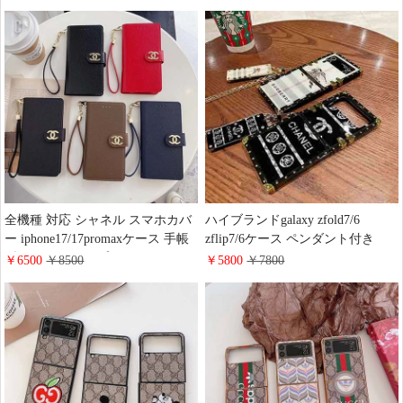
ハイブランド スマホ入れ 携帯入
GALAXY S26/S26PLUSカードケ
れ ポシェッ ミニ バッグ レザー
ース ストラップ付き 落下防止
レディース オレンジ
Google Pixel 10/10proケース 財布
一体 ブランド ビジネス風
全機種 対応 シャネル スマホカバ
ハイブランドgalaxy zfold7/6
ー iphone17/17promaxケース 手帳
zflip7/6ケース ペンダント付き
型 スライドタイプ アイフォーン
chanel galaxy s26/s26+スマホケー
￥6500
￥8500
￥5800
￥7800
16/15pro携帯ケース 財布 カード収
ス 高级感 芸能人愛用 tpu携帯ケー
納 chanel galaxy s26/s26plusケース
ス Burberry iphone17/16/15保護ケ
レザー レデイース 人気 google
ース ゴージャス 綺麗 女性 おしゃ
pixel スマホケースお 揃い
れ