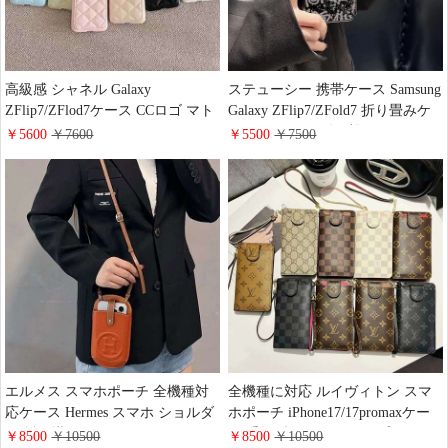
高級感 シャネル Galaxy
ステューシー 携帯ケース Samsung
ZFlip7/ZFlod7ケース CCロゴ マト
Galaxy ZFlip7/ZFold7 折り畳みケ
ラッセ レザー chanel ZFlip 6/5 ケ
ース シリコン 耐衝撃カバー stussy
￥5600
￥7600
￥5500
￥7500
ース 背面 カード収納 最新
ギャラクシーs26/s26plusケース 個
iphone17/17pro携帯ケース おすす
性 メンズ かっこいい
め
iPhone17/17promaxスマホケース
ブランド おしゃれ
エルメス スマホポーチ 全機種対
全機種に対応 ルイヴィトン スマ
応ケース Hermes スマホ ショルダ
ホポーチ iPhone17/17promaxケー
ー 斜め掛け ポーチ カードケース
ス 手帳型 スライドタイプ LV
￥8500
￥10500
￥8500
￥10500