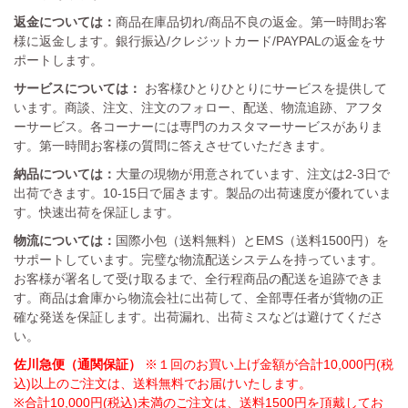
返金については：
商品在庫品切れ/商品不良の返金。第一時間お客
様に返金します。銀行振込/クレジットカード/PAYPALの返金をサ
ポートします。
サービスについては：
お客様ひとりひとりにサービスを提供して
います。商談、注文、注文のフォロー、配送、物流追跡、アフタ
ーサービス。各コーナーには専門のカスタマーサービスがありま
す。第一時間お客様の質問に答えさせていただきます。
納品については：
大量の現物が用意されています、注文は2-3日で
出荷できます。10-15日で届きます。製品の出荷速度が優れていま
す。快速出荷を保証します。
物流については：
国際小包（送料無料）とEMS（送料1500円）を
サポートしています。完璧な物流配送システムを持っています。
お客様が署名して受け取るまで、全行程商品の配送を追跡できま
す。商品は倉庫から物流会社に出荷して、全部専任者が貨物の正
確な発送を保証します。出荷漏れ、出荷ミスなどは避けてくださ
い。
佐川急便（通関保証）
※１回のお買い上げ金額が合計10,000円(税
込)以上のご注文は、送料無料でお届けいたします。
※合計10,000円(税込)未満のご注文は、送料1500円を頂戴してお