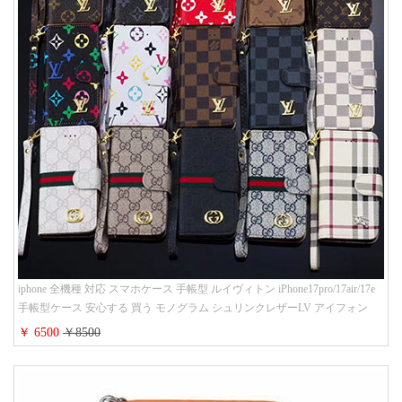
iphone 全機種 対応 スマホケース 手帳型 ルイヴィトン iPhone17pro/17air/17e
手帳型ケース 安心する 買う モノグラム シュリンクレザーLV アイフォン
16/16promaxスマホケース 手帳 多機能 グッチiphone15pro/14/13携帯ケース 大
￥ 6500
￥8500
人 レディース メンズ ストラップ付き