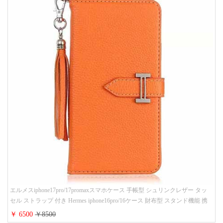
エルメスiphone17pro/17promaxスマホケース 手帳型 シュリンクレザー タッ
セル ストラップ 付き Hermes iphone16pro/16ケース 財布型 スタンド機能 携
帯カバー ハイ ブランド アイフォーン15/14/13ケース 手帳 レディース 人気
￥ 6500
￥8500