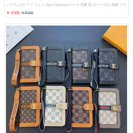
ノグラム LV アイフォン 16pro/16promaxケース 手帳 型 カード入れ 高级 ブラ
ンド iPhone 15/14/13 proケース 手帳型 男女通用 大人かわいい
￥ 6500
￥8500