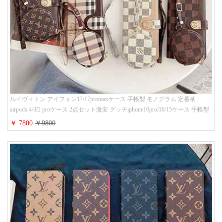
ルイヴィトン アイフォン17/17promaxケース 手帳型 モノグラム 定番柄
airpods 4/3/2 proケース 2点セット激安 グッチiphone16pro/16/15ケース 手帳型
財布カード入り 多機能 ハイ ブランド Galaxy S25/S24/S23手帳カバー おすす
￥ 7800
￥9800
め