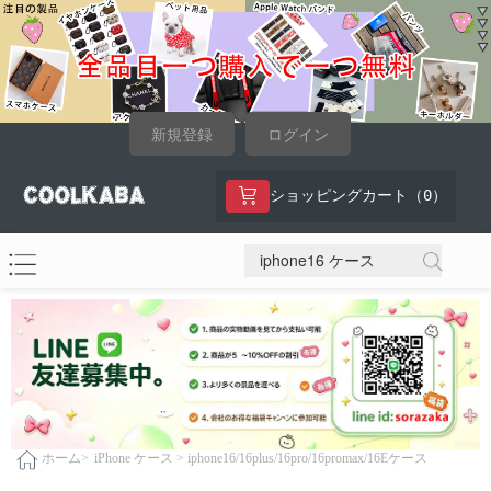
新規登録
ログイン
0
ショッピングカート（
）
iPhone ケース >
iphone16/16plus/16pro/16promax/16Eケース
ホーム>