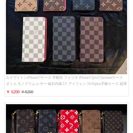
ルイヴィトンiPhone17ケース 手帳型 フォリオ iPhone17pro/17promaxケース
ダミエ モノグラム レザー 磁石内蔵 LV アイフォン 16/16plus手帳ケース 超薄
ビジネス風 メンズ レディース おしゃれ ブランドiphone15/14/13手帳型スマ
￥ 6200
￥8200
ホケース お 揃い