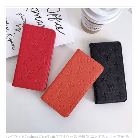
ルイヴィトンiphone17pro/17airスマホケース 手帳型 エンボスレザー 本革 モ