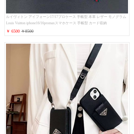
ルイヴィトン アイフォーン17/17プロケース 手帳型 本革 レザー モノグラム
Louis Vuitton iphone16/16promaxスマホケース 手帳型 カード収納
iphone15/14/13ケース ビジネス風 GUCCI galaxy s26/s25/s24ケース 手帳型 大
￥ 6500
￥8500
人 可愛い