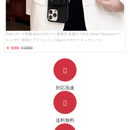
Prada カード収納 iphone14カバー 新発売 金属ロゴ付き iphone 14promaxケー
ス レザー 肩掛け アイフォーン 14proスマホケース レディース
￥ 6000
￥8000
対応迅速
送料無料