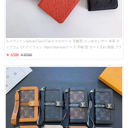
ルイヴィトンiphone17pro/17airスマホケース 手帳型 エンボスレザー 本革 モ
ノグラム LV アイフォン 16pro/16promaxケース 手帳 型 カード入れ 高级 ブラ
ンド iPhone 15/14/13 proケース 手帳型 男女通用 大人かわいい
￥ 6500
￥8500