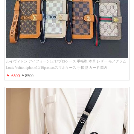
ルイヴィトン アイフォーン17/17プロケース 手帳型 本革 レザー モノグラム
Louis Vuitton iphone16/16promaxスマホケース 手帳型 カード収納
iphone15/14/13ケース ビジネス風 GUCCI galaxy s26/s25/s24ケース 手帳型 大
￥ 6500
￥8500
人 可愛い