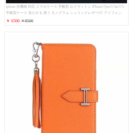
iphone 全機種 対応 スマホケース 手帳型 ルイヴィトン iPhone17pro/17air/17e
手帳型ケース 安心する 買う モノグラム シュリンクレザーLV アイフォン
16/16promaxスマホケース 手帳 多機能 グッチiphone15pro/14/13携帯ケース 大
￥ 6500
￥8500
人 レディース メンズ ストラップ付き