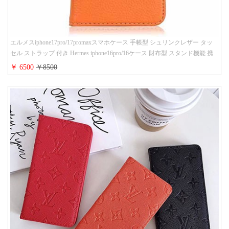
エルメスiphone17pro/17promaxスマホケース 手帳型 シュリンクレザー タッ
セル ストラップ 付き Hermes iphone16pro/16ケース 財布型 スタンド機能 携
帯カバー ハイ ブランド アイフォーン15/14/13ケース 手帳 レディース 人気
￥ 6500
￥8500