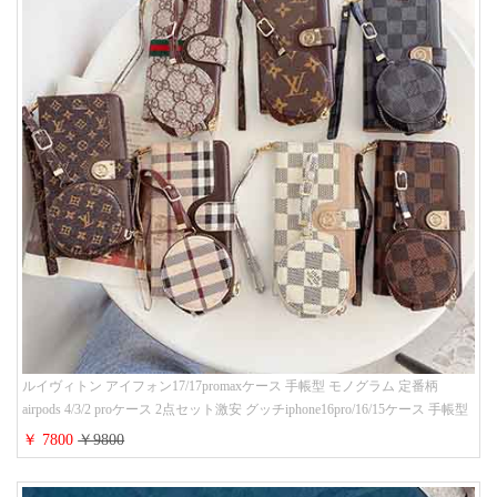
ルイヴィトン アイフォン17/17promaxケース 手帳型 モノグラム 定番柄
airpods 4/3/2 proケース 2点セット激安 グッチiphone16pro/16/15ケース 手帳型
財布カード入り 多機能 ハイ ブランド Galaxy S25/S24/S23手帳カバー おすす
￥ 7800
￥9800
め