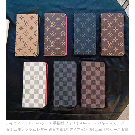
ルイヴィトンiPhone17ケース 手帳型 フォリオ iPhone17pro/17promaxケース
ダミエ モノグラム レザー 磁石内蔵 LV アイフォン 16/16plus手帳ケース 超薄