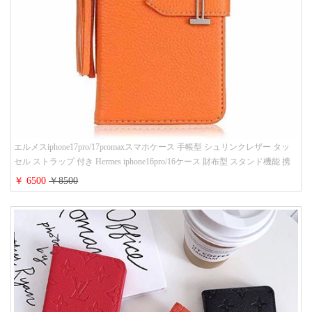
エルメスiphone17pro/17promaxスマホケース 手帳型 シュリンクレザー タッ
セル ストラップ 付き Hermes iphone16pro/16ケース 財布型 スタンド機能 携
帯カバー ハイ ブランド アイフォーン15/14/13ケース 手帳 レディース 人気
￥ 6500
￥8500