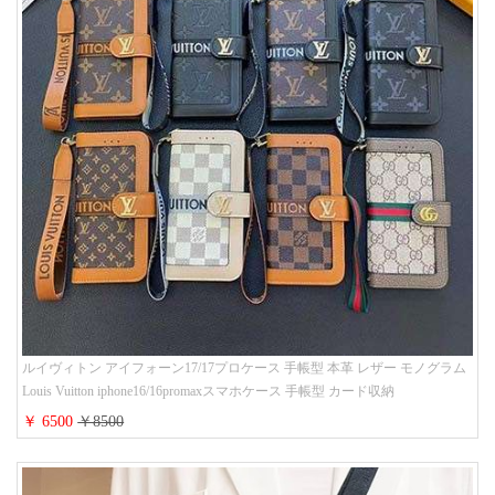
ルイヴィトン アイフォーン17/17プロケース 手帳型 本革 レザー モノグラム
Louis Vuitton iphone16/16promaxスマホケース 手帳型 カード収納
iphone15/14/13ケース ビジネス風 GUCCI galaxy s26/s25/s24ケース 手帳型 大
￥ 6500
￥8500
人 可愛い