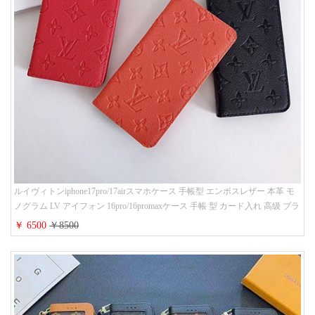
ルイヴィトンiphone17pro/17airスマホケース 手帳型 エンボスレザー 本革 モ
ノグラム LV アイフォン 16pro/16promaxケース 手帳 型 カード入れ 高级 ブラ
ンド iPhone 15/14/13 proケース 手帳型 男女通用 大人かわいい
￥ 6500
￥8500