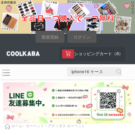
新規登録
ログイン
0
ショッピングカート（
）
カーペット >
アディダス カーペット
ホーム>