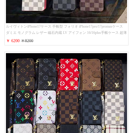
ルイヴィトンiPhone17ケース 手帳型 フォリオ iPhone17pro/17promaxケース
ダミエ モノグラム レザー 磁石内蔵 LV アイフォン 16/16plus手帳ケース 超薄
ビジネス風 メンズ レディース おしゃれ ブランドiphone15/14/13手帳型スマ
￥ 6200
￥8200
ホケース お 揃い