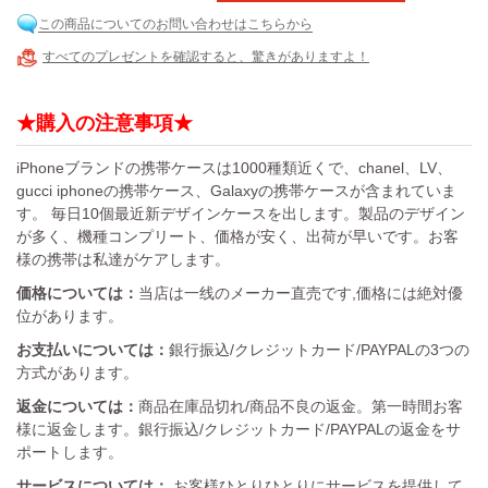
この商品についてのお問い合わせはこちらから
すべてのプレゼントを確認すると、驚きがありますよ！
★購入の注意事項★
iPhoneブランドの携帯ケースは1000種類近くで、chanel、LV、
gucci iphoneの携帯ケース、Galaxyの携帯ケースが含まれていま
す。 毎日10個最近新デザインケースを出します。製品のデザイン
が多く、機種コンプリート、価格が安く、出荷が早いです。お客
様の携帯は私達がケアします。
価格については：
当店は一线のメーカー直売です,価格には絶対優
位があります。
お支払いについては：
銀行振込/クレジットカード/PAYPALの3つの
方式があります。
返金については：
商品在庫品切れ/商品不良の返金。第一時間お客
様に返金します。銀行振込/クレジットカード/PAYPALの返金をサ
ポートします。
サービスについては：
お客様ひとりひとりにサービスを提供して