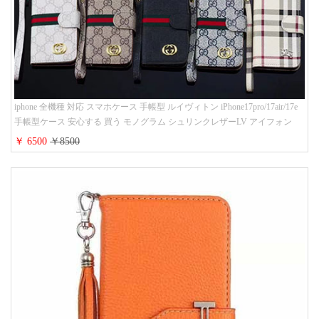
iphone 全機種 対応 スマホケース 手帳型 ルイヴィトン iPhone17pro/17air/17e
手帳型ケース 安心する 買う モノグラム シュリンクレザーLV アイフォン
16/16promaxスマホケース 手帳 多機能 グッチiphone15pro/14/13携帯ケース 大
￥ 6500
￥8500
人 レディース メンズ ストラップ付き