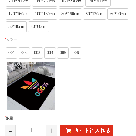
200*300cm
180*250cm
160*230cm
140*200cm
120*160cm
100*160cm
80*160cm
80*120cm
60*90cm
50*80cm
40*60cm
*
カラー
001
002
003
004
005
006
*
数量
-
+