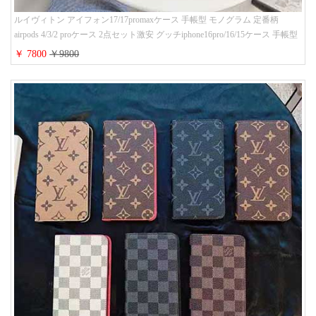
ルイヴィトン アイフォン17/17promaxケース 手帳型 モノグラム 定番柄
airpods 4/3/2 proケース 2点セット激安 グッチiphone16pro/16/15ケース 手帳型
財布カード入り 多機能 ハイ ブランド Galaxy S25/S24/S23手帳カバー おすす
￥ 7800
￥9800
め