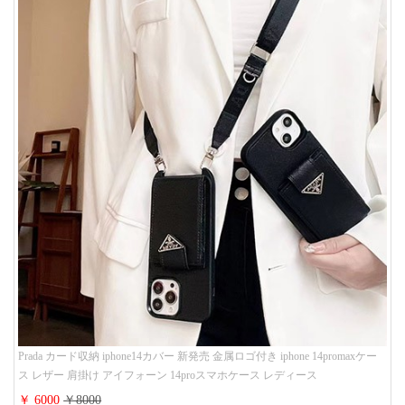
Prada カード収納 iphone14カバー 新発売 金属ロゴ付き iphone 14promaxケー
ス レザー 肩掛け アイフォーン 14proスマホケース レディース
￥ 6000
￥8000