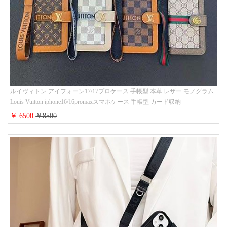
ルイヴィトン アイフォーン17/17プロケース 手帳型 本革 レザー モノグラム
Louis Vuitton iphone16/16promaxスマホケース 手帳型 カード収納
iphone15/14/13ケース ビジネス風 GUCCI galaxy s26/s25/s24ケース 手帳型 大
￥ 6500
￥8500
人 可愛い