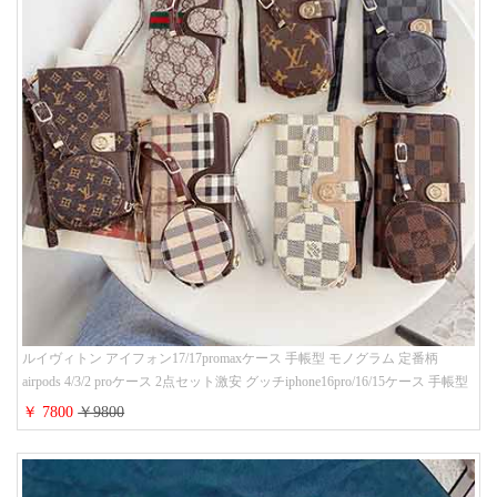
ルイヴィトン アイフォン17/17promaxケース 手帳型 モノグラム 定番柄
airpods 4/3/2 proケース 2点セット激安 グッチiphone16pro/16/15ケース 手帳型
財布カード入り 多機能 ハイ ブランド Galaxy S25/S24/S23手帳カバー おすす
￥ 7800
￥9800
め