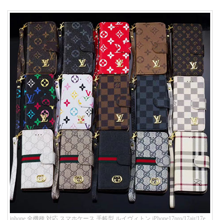
iphone 全機種 対応 スマホケース 手帳型 ルイヴィトン iPhone17pro/17air/17e