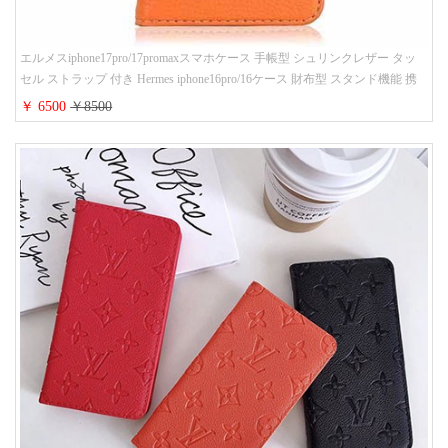
エルメスiphone17pro/17promaxスマホケース 手帳型 シュリンクレザー タッ
セル ストラップ 付き Hermes iphone16pro/16ケース 財布型 スタンド機能 携
帯カバー ハイ ブランド アイフォーン15/14/13ケース 手帳 レディース 人気
￥ 6500
￥8500