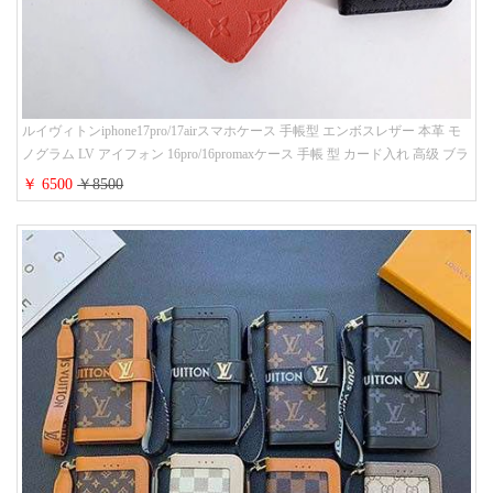
ルイヴィトンiphone17pro/17airスマホケース 手帳型 エンボスレザー 本革 モ
ノグラム LV アイフォン 16pro/16promaxケース 手帳 型 カード入れ 高级 ブラ
ンド iPhone 15/14/13 proケース 手帳型 男女通用 大人かわいい
￥ 6500
￥8500