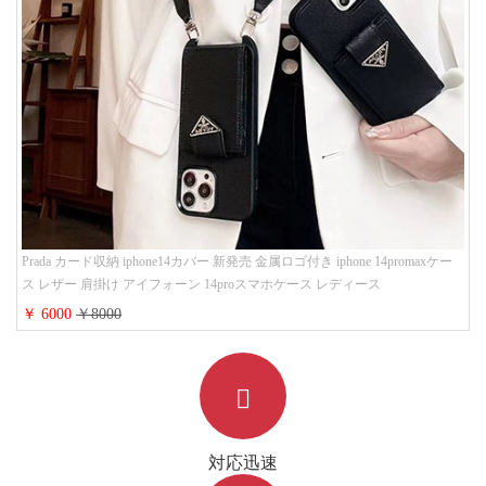
Prada カード収納 iphone14カバー 新発売 金属ロゴ付き iphone 14promaxケー
ス レザー 肩掛け アイフォーン 14proスマホケース レディース
￥ 6000
￥8000
対応迅速