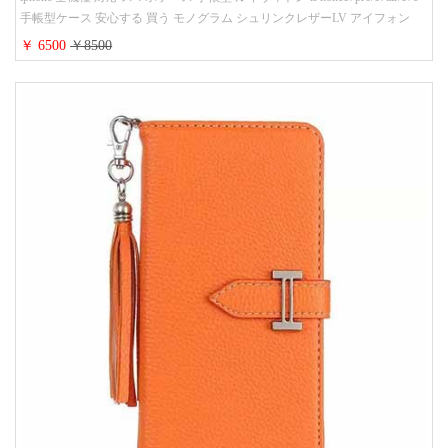
手帳型ケース 安心する 買う モノグラム シュリンクレザーLV アイフォン
16/16promaxスマホケース 手帳 多機能 グッチiphone15pro/14/13携帯ケース 大
￥ 6500
￥8500
人 レディース メンズ ストラップ付き