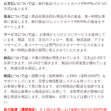
お支払いについては：
銀行振込/クレジットカード/PAYPALの3つの
方式があります。
返金については：
商品在庫品切れ/商品不良の返金。第一時間お客
様に返金します。銀行振込/クレジットカード/PAYPALの返金をサ
ポートします。
サービスについては：
お客様ひとりひとりにサービスを提供して
います。商談、注文、注文のフォロー、配送、物流追跡、アフタ
ーサービス。各コーナーには専門のカスタマーサービスがありま
す。第一時間お客様の質問に答えさせていただきます。
納品については：
大量の現物が用意されています、注文は2-3日で
出荷できます。10-15日で届きます。製品の出荷速度が優れていま
す。快速出荷を保証します。
物流については：
国際小包（送料無料）とEMS（送料1500円）を
サポートしています。完璧な物流配送システムを持っています。
お客様が署名して受け取るまで、全行程商品の配送を追跡できま
す。商品は倉庫から物流会社に出荷して、全部専任者が貨物の正
確な発送を保証します。出荷漏れ、出荷ミスなどは避けてくださ
い。
佐川急便（通関保証）
※１回のお買い上げ金額が合計10,000円(税