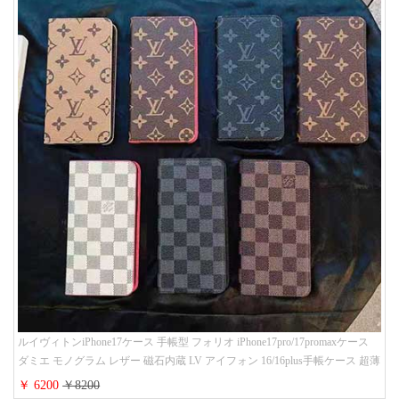
ルイヴィトンiPhone17ケース 手帳型 フォリオ iPhone17pro/17promaxケース
ダミエ モノグラム レザー 磁石内蔵 LV アイフォン 16/16plus手帳ケース 超薄
ビジネス風 メンズ レディース おしゃれ ブランドiphone15/14/13手帳型スマ
￥ 6200
￥8200
ホケース お 揃い