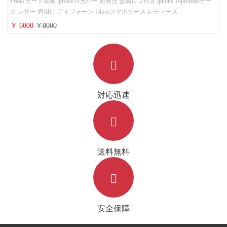
Prada カード収納 iphone14カバー 新発売 金属ロゴ付き iphone 14promaxケー
ス レザー 肩掛け アイフォーン 14proスマホケース レディース
￥ 6000
￥8000
対応迅速
送料無料
安全保障