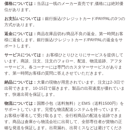
価格については：
当店は一线のメーカー直売です,価格には絶対優
位があります。
お支払いについては：
銀行振込/クレジットカード/PAYPALの3つの
方式があります。
返金については：
商品在庫品切れ/商品不良の返金。第一時間お客
様に返金します。銀行振込/クレジットカード/PAYPALの返金をサ
ポートします。
サービスについては：
お客様ひとりひとりにサービスを提供して
います。商談、注文、注文のフォロー、配送、物流追跡、アフタ
ーサービス。各コーナーには専門のカスタマーサービスがありま
す。第一時間お客様の質問に答えさせていただきます。
納品については：
大量の現物が用意されています、注文は2-3日で
出荷できます。10-15日で届きます。製品の出荷速度が優れていま
す。快速出荷を保証します。
物流については：
国際小包（送料無料）とEMS（送料1500円）を
サポートしています。完璧な物流配送システムを持っています。
お客様が署名して受け取るまで、全行程商品の配送を追跡できま
す。商品は倉庫から物流会社に出荷して、全部専任者が貨物の正
確な発送を保証します。出荷漏れ、出荷ミスなどは避けてくださ