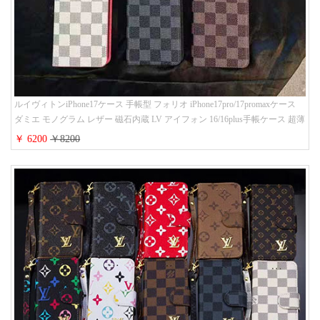
ルイヴィトンiPhone17ケース 手帳型 フォリオ iPhone17pro/17promaxケース
ダミエ モノグラム レザー 磁石内蔵 LV アイフォン 16/16plus手帳ケース 超薄
ビジネス風 メンズ レディース おしゃれ ブランドiphone15/14/13手帳型スマ
￥ 6200
￥8200
ホケース お 揃い