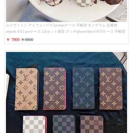
ルイヴィトン アイフォン17/17promaxケース 手帳型 モノグラム 定番柄
airpods 4/3/2 proケース 2点セット激安 グッチiphone16pro/16/15ケース 手帳型
財布カード入り 多機能 ハイ ブランド Galaxy S25/S24/S23手帳カバー おすす
￥ 7800
￥9800
め