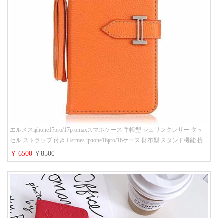
エルメスiphone17pro/17promaxスマホケース 手帳型 シュリンクレザー タッ
セル ストラップ 付き Hermes iphone16pro/16ケース 財布型 スタンド機能 携
帯カバー ハイ ブランド アイフォーン15/14/13ケース 手帳 レディース 人気
￥ 6500
￥8500