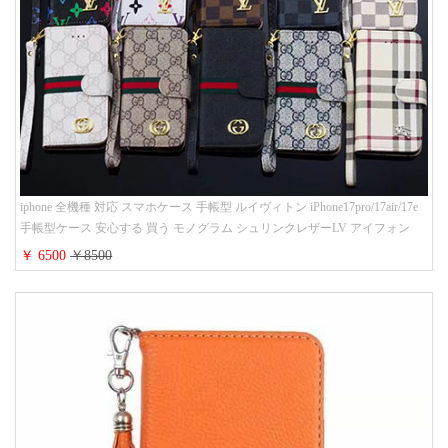
iphone 全機種 対応 スマホケース 手帳型 ルイヴィトン iPhone17pro/17air/17e
手帳型ケース 安心する 買う モノグラム シュリンクレザーLV アイフォン
16/16promaxスマホケース 手帳 多機能 グッチiphone15pro/14/13携帯ケース 大
￥ 6500
￥8500
人 レディース メンズ ストラップ付き