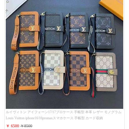
ルイヴィトン アイフォーン17/17プロケース 手帳型 本革 レザー モノグラム
Louis Vuitton iphone16/16promaxスマホケース 手帳型 カード収納
iphone15/14/13ケース ビジネス風 GUCCI galaxy s26/s25/s24ケース 手帳型 大
￥ 6500
￥8500