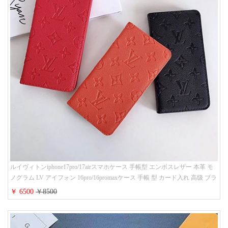
ルイヴィトンiphone17pro/17airスマホケース 手帳型 エンボスレザー 本革 モ
ノグラム LV アイフォン 16pro/16promaxケース 手帳 型 カード入れ 高级 ブラ
ンド iPhone 15/14/13 proケース 手帳型 男女通用 大人かわいい
￥ 6500
￥8500