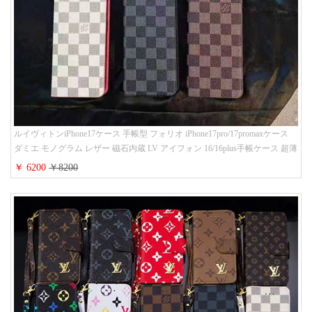
ルイヴィトンiPhone17ケース 手帳型 フォリオ iPhone17pro/17promaxケース
ダミエ モノグラム レザー 磁石内蔵 LV アイフォン 16/16plus手帳ケース 超薄
ビジネス風 メンズ レディース おしゃれ ブランドiphone15/14/13手帳型スマ
￥ 6200
￥8200
ホケース お 揃い