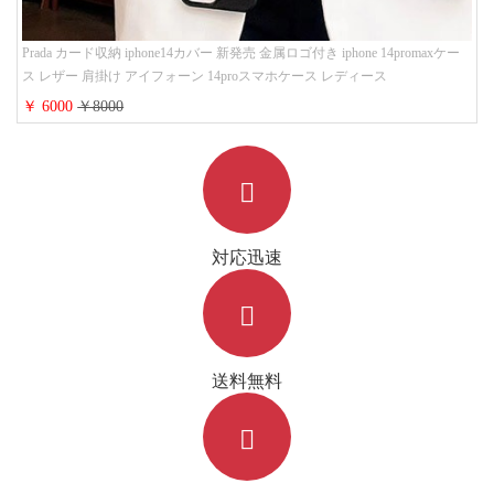
Prada カード収納 iphone14カバー 新発売 金属ロゴ付き iphone 14promaxケー
ス レザー 肩掛け アイフォーン 14proスマホケース レディース
￥ 6000
￥8000
対応迅速
送料無料