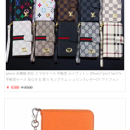
iphone 全機種 対応 スマホケース 手帳型 ルイヴィトン iPhone17pro/17air/17e
手帳型ケース 安心する 買う モノグラム シュリンクレザーLV アイフォン
16/16promaxスマホケース 手帳 多機能 グッチiphone15pro/14/13携帯ケース 大
￥ 6500
￥8500
人 レディース メンズ ストラップ付き