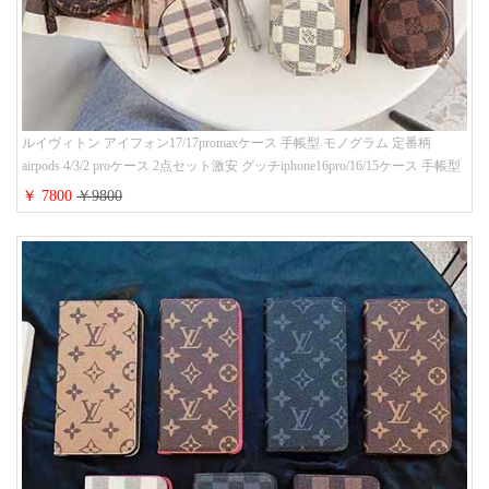
ルイヴィトン アイフォン17/17promaxケース 手帳型 モノグラム 定番柄
airpods 4/3/2 proケース 2点セット激安 グッチiphone16pro/16/15ケース 手帳型
財布カード入り 多機能 ハイ ブランド Galaxy S25/S24/S23手帳カバー おすす
￥ 7800
￥9800
め