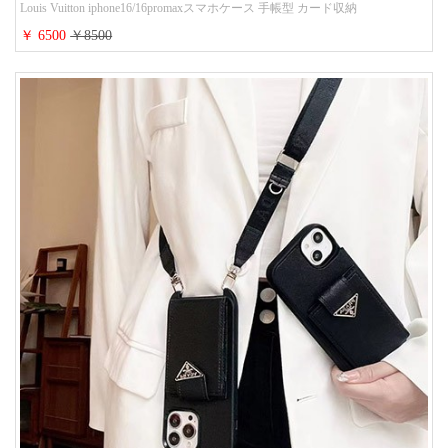
Louis Vuitton iphone16/16promaxスマホケース 手帳型 カード収納
iphone15/14/13ケース ビジネス風 GUCCI galaxy s26/s25/s24ケース 手帳型 大
￥ 6500
￥8500
人 可愛い