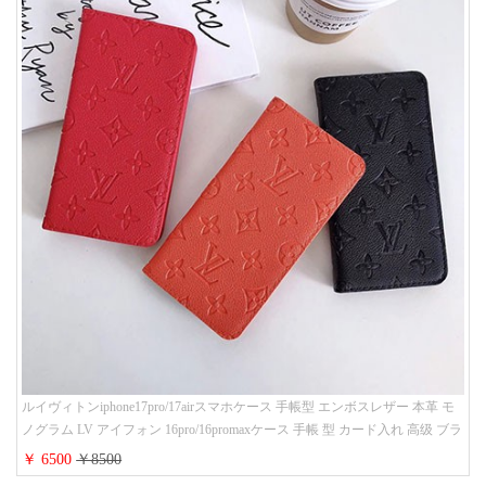
ルイヴィトンiphone17pro/17airスマホケース 手帳型 エンボスレザー 本革 モ
ノグラム LV アイフォン 16pro/16promaxケース 手帳 型 カード入れ 高级 ブラ
ンド iPhone 15/14/13 proケース 手帳型 男女通用 大人かわいい
￥ 6500
￥8500