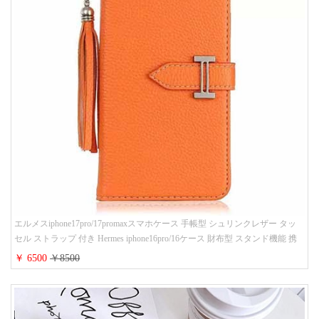
エルメスiphone17pro/17promaxスマホケース 手帳型 シュリンクレザー タッ
セル ストラップ 付き Hermes iphone16pro/16ケース 財布型 スタンド機能 携
帯カバー ハイ ブランド アイフォーン15/14/13ケース 手帳 レディース 人気
￥ 6500
￥8500