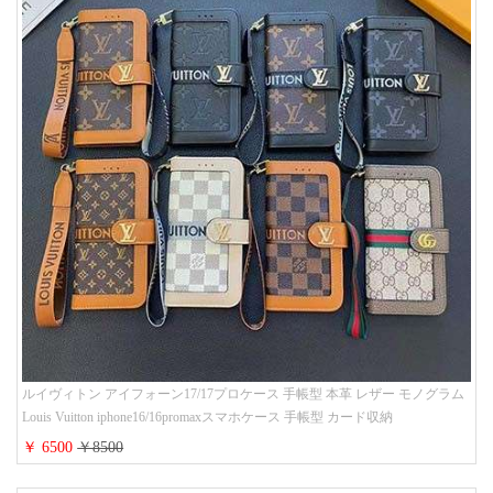
ルイヴィトン アイフォーン17/17プロケース 手帳型 本革 レザー モノグラム
Louis Vuitton iphone16/16promaxスマホケース 手帳型 カード収納
iphone15/14/13ケース ビジネス風 GUCCI galaxy s26/s25/s24ケース 手帳型 大
￥ 6500
￥8500
人 可愛い