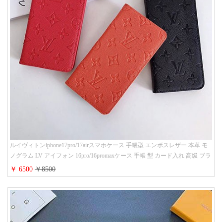
ルイヴィトンiphone17pro/17airスマホケース 手帳型 エンボスレザー 本革 モ
ノグラム LV アイフォン 16pro/16promaxケース 手帳 型 カード入れ 高级 ブラ
ンド iPhone 15/14/13 proケース 手帳型 男女通用 大人かわいい
￥ 6500
￥8500