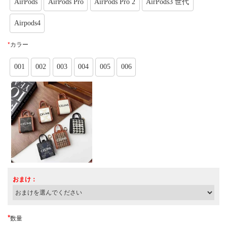
AirPods
AirPods Pro
AirPods Pro 2
AirPods3 世代
Airpods4
*
カラー
001
002
003
004
005
006
おまけ：
*
数量