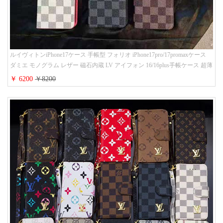
ルイヴィトンiPhone17ケース 手帳型 フォリオ iPhone17pro/17promaxケース
ダミエ モノグラム レザー 磁石内蔵 LV アイフォン 16/16plus手帳ケース 超薄
ビジネス風 メンズ レディース おしゃれ ブランドiphone15/14/13手帳型スマ
￥ 6200
￥8200
ホケース お 揃い