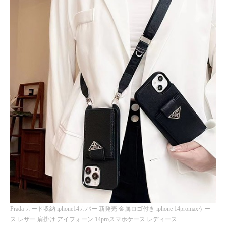
Prada カード収納 iphone14カバー 新発売 金属ロゴ付き iphone 14promaxケー
ス レザー 肩掛け アイフォーン 14proスマホケース レディース