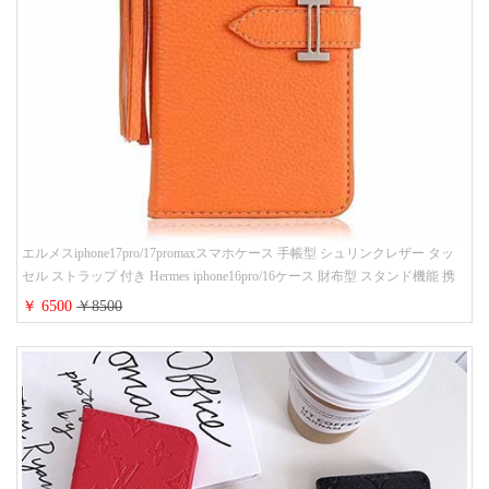
エルメスiphone17pro/17promaxスマホケース 手帳型 シュリンクレザー タッ
セル ストラップ 付き Hermes iphone16pro/16ケース 財布型 スタンド機能 携
帯カバー ハイ ブランド アイフォーン15/14/13ケース 手帳 レディース 人気
￥ 6500
￥8500