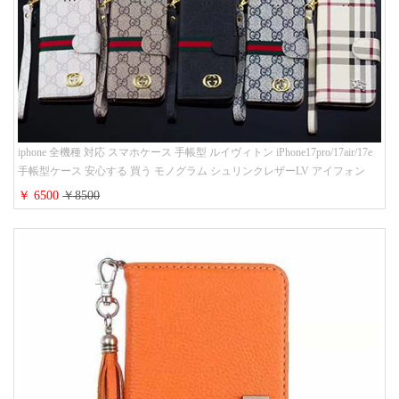
iphone 全機種 対応 スマホケース 手帳型 ルイヴィトン iPhone17pro/17air/17e
手帳型ケース 安心する 買う モノグラム シュリンクレザーLV アイフォン
16/16promaxスマホケース 手帳 多機能 グッチiphone15pro/14/13携帯ケース 大
￥ 6500
￥8500
人 レディース メンズ ストラップ付き