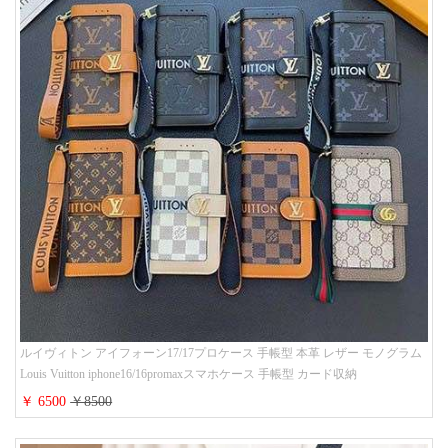
ルイヴィトン アイフォーン17/17プロケース 手帳型 本革 レザー モノグラム
Louis Vuitton iphone16/16promaxスマホケース 手帳型 カード収納
iphone15/14/13ケース ビジネス風 GUCCI galaxy s26/s25/s24ケース 手帳型 大
￥ 6500
￥8500
人 可愛い