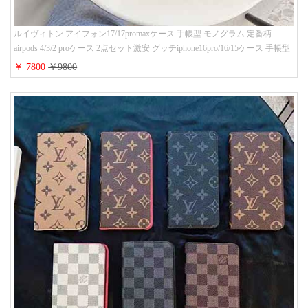
ルイヴィトン アイフォン17/17promaxケース 手帳型 モノグラム 定番柄
airpods 4/3/2 proケース 2点セット激安 グッチiphone16pro/16/15ケース 手帳型
財布カード入り 多機能 ハイ ブランド Galaxy S25/S24/S23手帳カバー おすす
￥ 7800
￥9800
め