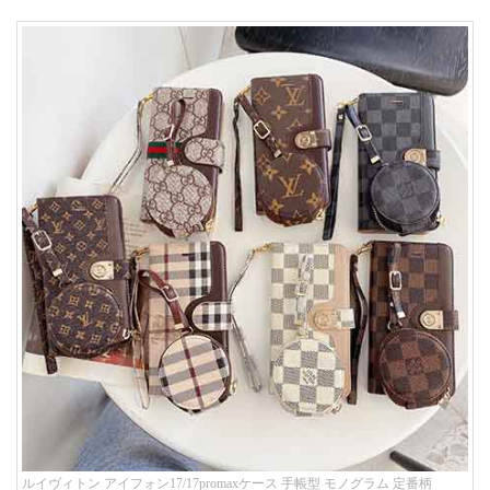
ルイヴィトン アイフォン17/17promaxケース 手帳型 モノグラム 定番柄