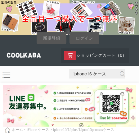
新規登録
ログイン
0
ショッピングカート（
）
iPhone ケース >
iphone15/15plus/15pro/15promaxケース
ホーム>