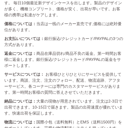
す。 毎日10個最近新デザインケースを出します。製品のデザイン
が多く、機種コンプリート、価格が安く、出荷が早いです。お客
様の携帯は私達がケアします。
価格については：
当店は一线のメーカー直売です,価格には絶対優
位があります。
お支払いについては：
銀行振込/クレジットカード/PAYPALの3つの
方式があります。
返金については：
商品在庫品切れ/商品不良の返金。第一時間お客
様に返金します。銀行振込/クレジットカード/PAYPALの返金をサ
ポートします。
サービスについては：
お客様ひとりひとりにサービスを提供して
います。商談、注文、注文のフォロー、配送、物流追跡、アフタ
ーサービス。各コーナーには専門のカスタマーサービスがありま
す。第一時間お客様の質問に答えさせていただきます。
納品については：
大量の現物が用意されています、注文は2-3日で
出荷できます。10-15日で届きます。製品の出荷速度が優れていま
す。快速出荷を保証します。
物流については：
国際小包（送料無料）とEMS（送料1500円）を
サポートしています。完璧な物流配送システムを持っています。