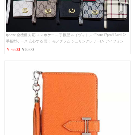
iphone 全機種 対応 スマホケース 手帳型 ルイヴィトン iPhone17pro/17air/17e
手帳型ケース 安心する 買う モノグラム シュリンクレザーLV アイフォン
16/16promaxスマホケース 手帳 多機能 グッチiphone15pro/14/13携帯ケース 大
￥ 6500
￥8500
人 レディース メンズ ストラップ付き