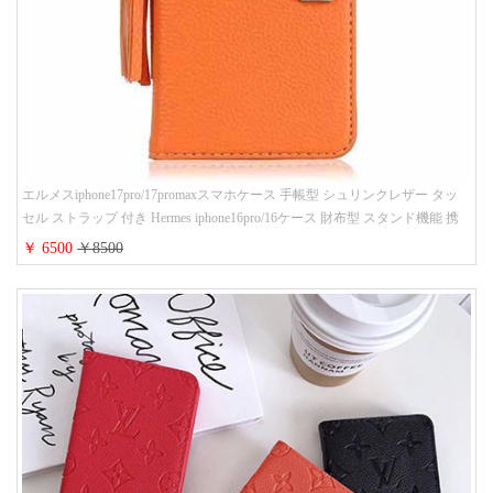
エルメスiphone17pro/17promaxスマホケース 手帳型 シュリンクレザー タッ
セル ストラップ 付き Hermes iphone16pro/16ケース 財布型 スタンド機能 携
帯カバー ハイ ブランド アイフォーン15/14/13ケース 手帳 レディース 人気
￥ 6500
￥8500