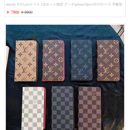
airpods 4/3/2 proケース 2点セット激安 グッチiphone16pro/16/15ケース 手帳型
財布カード入り 多機能 ハイ ブランド Galaxy S25/S24/S23手帳カバー おすす
￥ 7800
￥9800
め