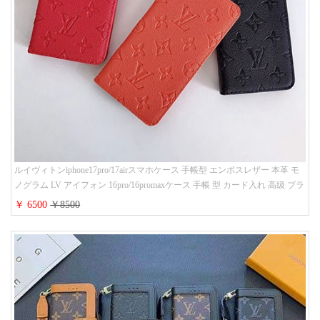
ルイヴィトンiphone17pro/17airスマホケース 手帳型 エンボスレザー 本革 モ
ノグラム LV アイフォン 16pro/16promaxケース 手帳 型 カード入れ 高级 ブラ
ンド iPhone 15/14/13 proケース 手帳型 男女通用 大人かわいい
￥ 6500
￥8500