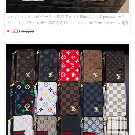
ルイヴィトンiPhone17ケース 手帳型 フォリオ iPhone17pro/17promaxケース
ダミエ モノグラム レザー 磁石内蔵 LV アイフォン 16/16plus手帳ケース 超薄
ビジネス風 メンズ レディース おしゃれ ブランドiphone15/14/13手帳型スマ
￥ 6200
￥8200
ホケース お 揃い