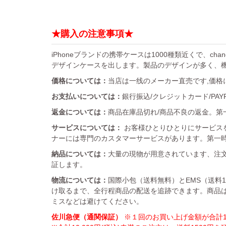
★購入の注意事項★
iPhoneブランドの携帯ケースは1000種類近くで、chan
デザインケースを出します。製品のデザインが多く、
価格については：
当店は一线のメーカー直売です,価格
お支払いについては：
銀行振込/クレジットカード/PA
返金については：
商品在庫品切れ/商品不良の返金。第一
サービスについては：
お客様ひとりひとりにサービス
ナーには専門のカスタマーサービスがあります。第一
納品については：
大量の現物が用意されています、注文
証します。
物流については：
国際小包（送料無料）とEMS（送料
け取るまで、全行程商品の配送を追跡できます。商品
ミスなどは避けてください。
佐川急便（通関保証）
※１回のお買い上げ金額が合計10