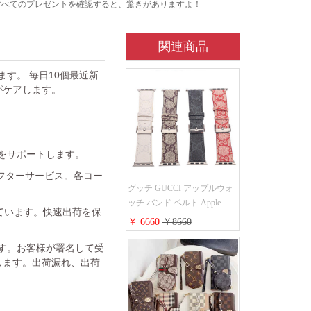
すべてのプレゼントを確認すると、驚きがありますよ！
関連商品
ています。 毎日10個最近新
がケアします。
金をサポートします。
フターサービス。各コー
グッチ GUCCI アップルウォ
ッチ バンド ベルト Apple
れています。快速出荷を保
Watch ベルト交換 レザーベル
￥ 6660
￥8660
ト レザーバンド ウォッチバ
ンド 38mm 40mm 42mm 44mm
ます。お客様が署名して受
人気新作
します。出荷漏れ、出荷