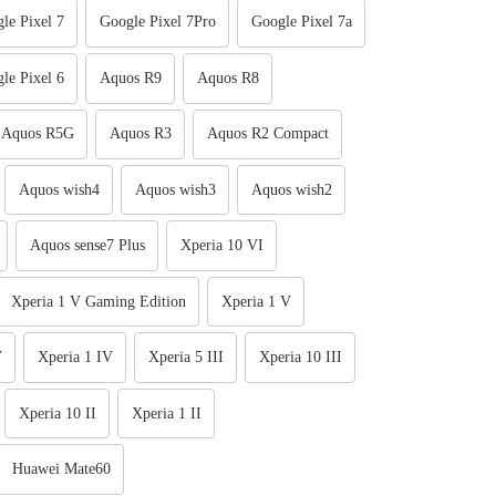
le Pixel 7
Google Pixel 7Pro
Google Pixel 7a
le Pixel 6
Aquos R9
Aquos R8
Aquos R5G
Aquos R3
Aquos R2 Compact
Aquos wish4
Aquos wish3
Aquos wish2
Aquos sense7 Plus
Xperia 10 VI
Xperia 1 V Gaming Edition
Xperia 1 V
V
Xperia 1 IV
Xperia 5 III
Xperia 10 III
Xperia 10 II
Xperia 1 II
Huawei Mate60