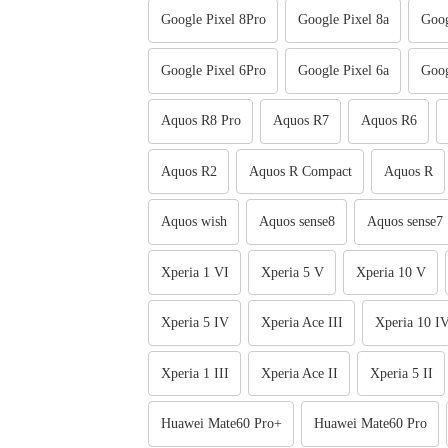
Google Pixel 8Pro
Google Pixel 8a
Goog
Google Pixel 6Pro
Google Pixel 6a
Goog
Aquos R8 Pro
Aquos R7
Aquos R6
Aquos R2
Aquos R Compact
Aquos R
Aquos wish
Aquos sense8
Aquos sense7
Xperia 1 VI
Xperia 5 V
Xperia 10 V
Xperia 5 IV
Xperia Ace III
Xperia 10 I
Xperia 1 III
Xperia Ace II
Xperia 5 II
Huawei Mate60 Pro+
Huawei Mate60 Pro