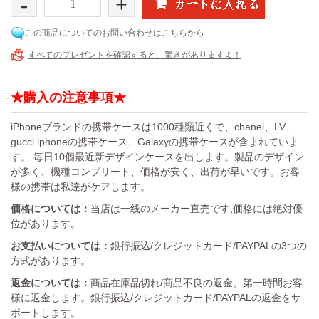
-
+
この商品についてのお問い合わせはこちらから
すべてのプレゼントを確認すると、驚きがありますよ！
★購入の注意事項★
iPhoneブランドの携帯ケースは1000種類近くで、chanel、LV、
gucci iphoneの携帯ケース、Galaxyの携帯ケースが含まれていま
す。 毎日10個最近新デザインケースを出します。製品のデザイン
が多く、機種コンプリート、価格が安く、出荷が早いです。お客
様の携帯は私達がケアします。
価格については：
当店は一线のメーカー直売です,価格には絶対優
位があります。
お支払いについては：
銀行振込/クレジットカード/PAYPALの3つの
方式があります。
返金については：
商品在庫品切れ/商品不良の返金。第一時間お客
様に返金します。銀行振込/クレジットカード/PAYPALの返金をサ
ポートします。