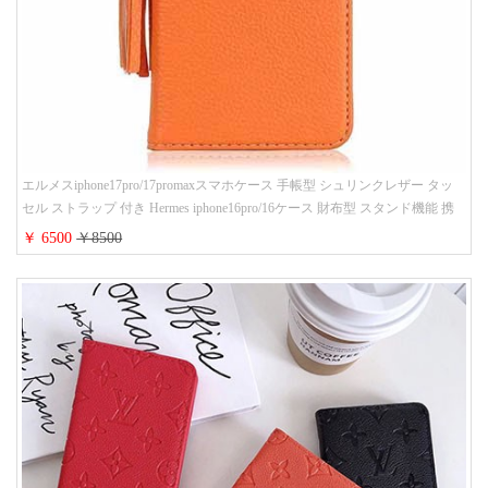
エルメスiphone17pro/17promaxスマホケース 手帳型 シュリンクレザー タッ
セル ストラップ 付き Hermes iphone16pro/16ケース 財布型 スタンド機能 携
帯カバー ハイ ブランド アイフォーン15/14/13ケース 手帳 レディース 人気
￥ 6500
￥8500