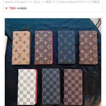
airpods 4/3/2 proケース 2点セット激安 グッチiphone16pro/16/15ケース 手帳型
財布カード入り 多機能 ハイ ブランド Galaxy S25/S24/S23手帳カバー おすす
￥ 7800
￥9800
め