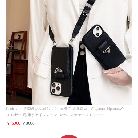
Prada カード収納 iphone14カバー 新発売 金属ロゴ付き iphone 14promaxケー
ス レザー 肩掛け アイフォーン 14proスマホケース レディース
￥ 6000
￥8000