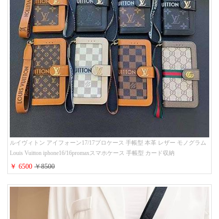
ルイヴィトン アイフォーン17/17プロケース 手帳型 本革 レザー モノグラム
Louis Vuitton iphone16/16promaxスマホケース 手帳型 カード収納
iphone15/14/13ケース ビジネス風 GUCCI galaxy s26/s25/s24ケース 手帳型 大
￥ 6500
￥8500
人 可愛い