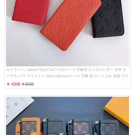
ルイヴィトンiphone17pro/17airスマホケース 手帳型 エンボスレザー 本革 モ
ノグラム LV アイフォン 16pro/16promaxケース 手帳 型 カード入れ 高级 ブラ
ンド iPhone 15/14/13 proケース 手帳型 男女通用 大人かわいい
￥ 6500
￥8500