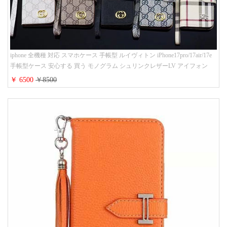
iphone 全機種 対応 スマホケース 手帳型 ルイヴィトン iPhone17pro/17air/17e
手帳型ケース 安心する 買う モノグラム シュリンクレザーLV アイフォン
16/16promaxスマホケース 手帳 多機能 グッチiphone15pro/14/13携帯ケース 大
￥ 6500
￥8500
人 レディース メンズ ストラップ付き