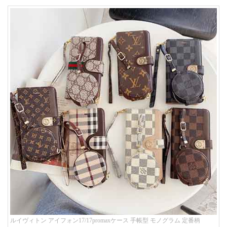
ルイヴィトン アイフォン17/17promaxケース 手帳型 モノグラム 定番柄