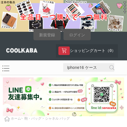
新規登録
ログイン
0
ショッピングカート（
）
鞄・バッグ >
シャネル バッグ
ホーム>