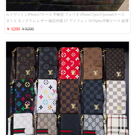
ルイヴィトンiPhone17ケース 手帳型 フォリオ iPhone17pro/17promaxケース
ダミエ モノグラム レザー 磁石内蔵 LV アイフォン 16/16plus手帳ケース 超薄
ビジネス風 メンズ レディース おしゃれ ブランドiphone15/14/13手帳型スマ
￥ 6200
￥8200
ホケース お 揃い