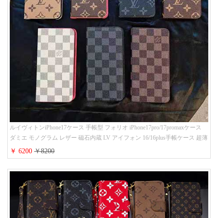
ルイヴィトンiPhone17ケース 手帳型 フォリオ iPhone17pro/17promaxケース
ダミエ モノグラム レザー 磁石内蔵 LV アイフォン 16/16plus手帳ケース 超薄
ビジネス風 メンズ レディース おしゃれ ブランドiphone15/14/13手帳型スマ
￥ 6200
￥8200
ホケース お 揃い