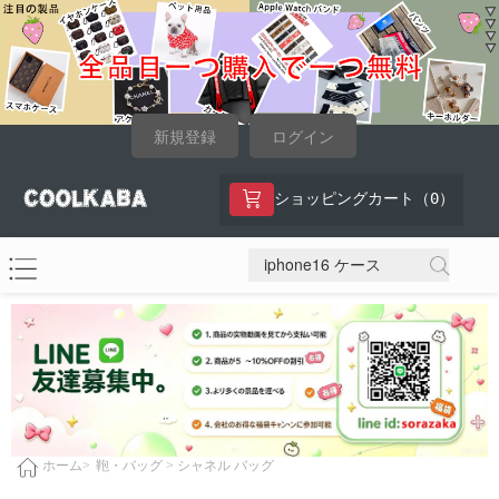
新規登録
ログイン
0
ショッピングカート（
）
鞄・バッグ >
シャネル バッグ
ホーム>