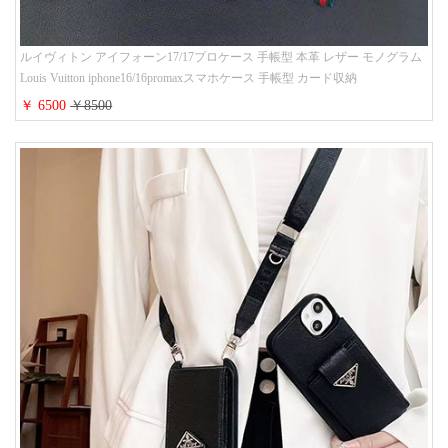
ルイヴィトン アイフォーン17/17プロケース 手帳型 本革 レザー モノグラム
Louis Vuitton iphone16/16promaxスマホケース 手帳型 カード収納
iphone15/14/13ケース ビジネス風 GUCCI galaxy s26/s25/s24ケース 手帳型 大
￥ 6500
￥8500
人 可愛い