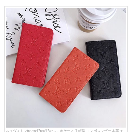
ルイヴィトンiphone17pro/17airスマホケース 手帳型 エンボスレザー 本革 モ