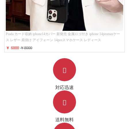
Prada カード収納 iphone14カバー 新発売 金属ロゴ付き iphone 14promaxケー
ス レザー 肩掛け アイフォーン 14proスマホケース レディース
￥ 6000
￥8000
対応迅速
送料無料