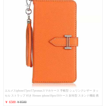
エルメスiphone17pro/17promaxスマホケース 手帳型 シュリンクレザー タッ
セル ストラップ 付き Hermes iphone16pro/16ケース 財布型 スタンド機能 携
帯カバー ハイ ブランド アイフォーン15/14/13ケース 手帳 レディース 人気
￥ 6500
￥8500