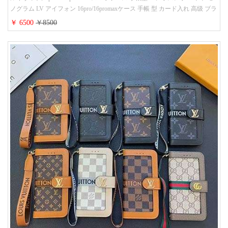
ノグラム LV アイフォン 16pro/16promaxケース 手帳 型 カード入れ 高级 ブラ
ンド iPhone 15/14/13 proケース 手帳型 男女通用 大人かわいい
￥ 6500
￥8500