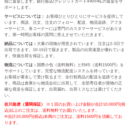
様に返金します。銀行振込/クレジットカード/PAYPALの返金をサ
ポートします。
サービスについては：
お客様ひとりひとりにサービスを提供して
います。商談、注文、注文のフォロー、配送、物流追跡、アフタ
ーサービス。各コーナーには専門のカスタマーサービスがありま
す。第一時間お客様の質問に答えさせていただきます。
納品については：
大量の現物が用意されています、注文は2-3日で
出荷できます。10-15日で届きます。製品の出荷速度が優れていま
す。快速出荷を保証します。
物流については：
国際小包（送料無料）とEMS（送料1500円）を
サポートしています。完璧な物流配送システムを持っています。
お客様が署名して受け取るまで、全行程商品の配送を追跡できま
す。商品は倉庫から物流会社に出荷して、全部専任者が貨物の正
確な発送を保証します。出荷漏れ、出荷ミスなどは避けてくださ
い。
佐川急便（通関保証）
※１回のお買い上げ金額が合計10,000円(税
込)以上のご注文は、送料無料でお届けいたします。
※合計10,000円(税込)未満のご注文は、送料1500円を頂戴してお
ります。