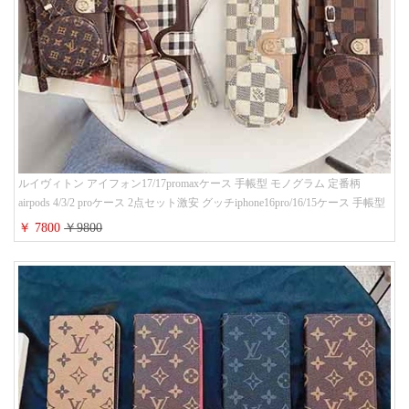
ルイヴィトン アイフォン17/17promaxケース 手帳型 モノグラム 定番柄
airpods 4/3/2 proケース 2点セット激安 グッチiphone16pro/16/15ケース 手帳型
財布カード入り 多機能 ハイ ブランド Galaxy S25/S24/S23手帳カバー おすす
￥ 7800
￥9800
め