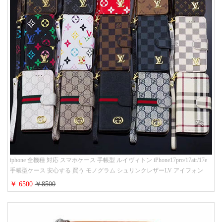
iphone 全機種 対応 スマホケース 手帳型 ルイヴィトン iPhone17pro/17air/17e
手帳型ケース 安心する 買う モノグラム シュリンクレザーLV アイフォン
16/16promaxスマホケース 手帳 多機能 グッチiphone15pro/14/13携帯ケース 大
￥ 6500
￥8500
人 レディース メンズ ストラップ付き