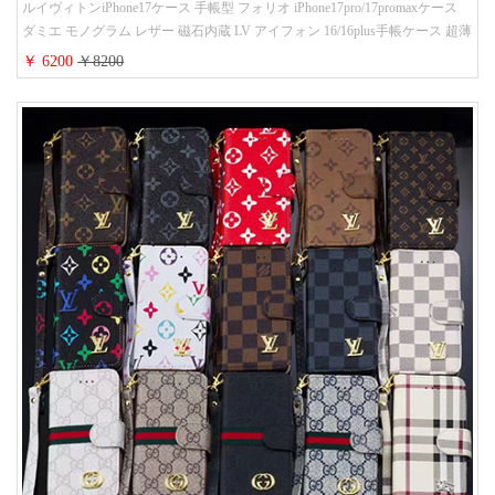
ルイヴィトンiPhone17ケース 手帳型 フォリオ iPhone17pro/17promaxケース
ダミエ モノグラム レザー 磁石内蔵 LV アイフォン 16/16plus手帳ケース 超薄
ビジネス風 メンズ レディース おしゃれ ブランドiphone15/14/13手帳型スマ
￥ 6200
￥8200
ホケース お 揃い