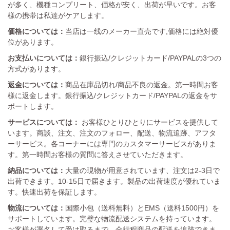
が多く、機種コンプリート、価格が安く、出荷が早いです。お客
様の携帯は私達がケアします。
価格については：
当店は一线のメーカー直売です,価格には絶対優
位があります。
お支払いについては：
銀行振込/クレジットカード/PAYPALの3つの
方式があります。
返金については：
商品在庫品切れ/商品不良の返金。第一時間お客
様に返金します。銀行振込/クレジットカード/PAYPALの返金をサ
ポートします。
サービスについては：
お客様ひとりひとりにサービスを提供して
います。商談、注文、注文のフォロー、配送、物流追跡、アフタ
ーサービス。各コーナーには専門のカスタマーサービスがありま
す。第一時間お客様の質問に答えさせていただきます。
納品については：
大量の現物が用意されています、注文は2-3日で
出荷できます。10-15日で届きます。製品の出荷速度が優れていま
す。快速出荷を保証します。
物流については：
国際小包（送料無料）とEMS（送料1500円）を
サポートしています。完璧な物流配送システムを持っています。
お客様が署名して受け取るまで、全行程商品の配送を追跡できま