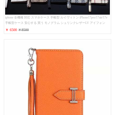
iphone 全機種 対応 スマホケース 手帳型 ルイヴィトン iPhone17pro/17air/17e
手帳型ケース 安心する 買う モノグラム シュリンクレザーLV アイフォン
16/16promaxスマホケース 手帳 多機能 グッチiphone15pro/14/13携帯ケース 大
￥ 6500
￥8500
人 レディース メンズ ストラップ付き