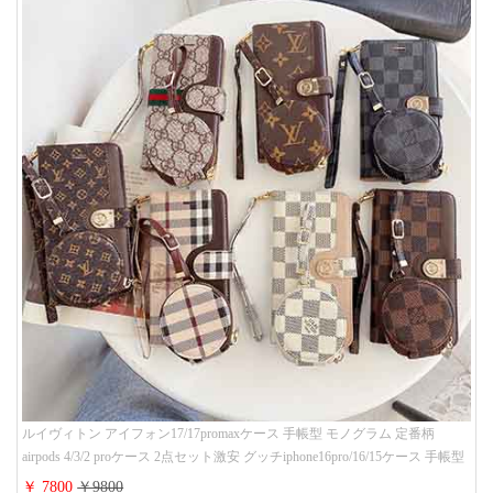
ルイヴィトン アイフォン17/17promaxケース 手帳型 モノグラム 定番柄
airpods 4/3/2 proケース 2点セット激安 グッチiphone16pro/16/15ケース 手帳型
財布カード入り 多機能 ハイ ブランド Galaxy S25/S24/S23手帳カバー おすす
￥ 7800
￥9800