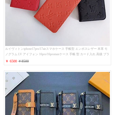
ルイヴィトンiphone17pro/17airスマホケース 手帳型 エンボスレザー 本革 モ
ノグラム LV アイフォン 16pro/16promaxケース 手帳 型 カード入れ 高级 ブラ
ンド iPhone 15/14/13 proケース 手帳型 男女通用 大人かわいい
￥ 6500
￥8500