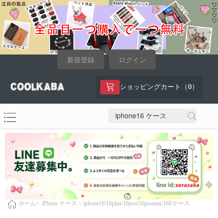
新規登録
ログイン
0
ショッピングカート（
）
iPhone ケース >
iphone16/16plus/16pro/16promax/16Eケース
ホーム>