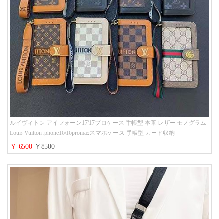
ルイヴィトン アイフォーン17/17プロケース 手帳型 本革 レザー モノグラム
Louis Vuitton iphone16/16promaxスマホケース 手帳型 カード収納
iphone15/14/13ケース ビジネス風 GUCCI galaxy s26/s25/s24ケース 手帳型 大
￥ 6500
￥8500
人 可愛い