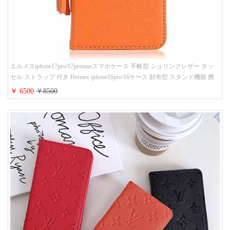
エルメスiphone17pro/17promaxスマホケース 手帳型 シュリンクレザー タッ
セル ストラップ 付き Hermes iphone16pro/16ケース 財布型 スタンド機能 携
帯カバー ハイ ブランド アイフォーン15/14/13ケース 手帳 レディース 人気
￥ 6500
￥8500