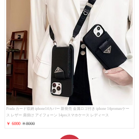
Prada カード収納 iphone14カバー 新発売 金属ロゴ付き iphone 14promaxケー
ス レザー 肩掛け アイフォーン 14proスマホケース レディース
￥ 6000
￥8000