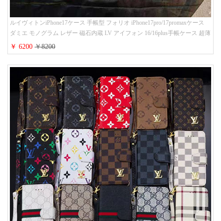
ルイヴィトンiPhone17ケース 手帳型 フォリオ iPhone17pro/17promaxケース
ダミエ モノグラム レザー 磁石内蔵 LV アイフォン 16/16plus手帳ケース 超薄
ビジネス風 メンズ レディース おしゃれ ブランドiphone15/14/13手帳型スマ
￥ 6200
￥8200
ホケース お 揃い