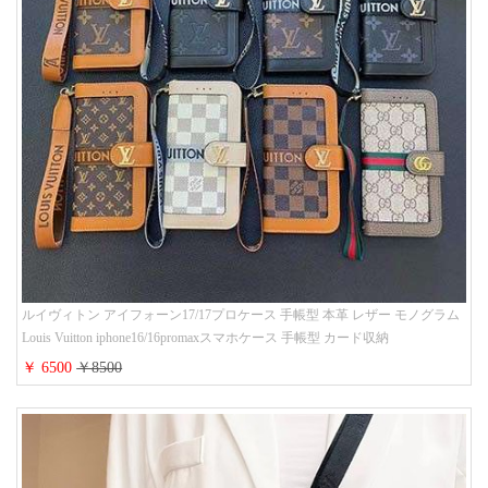
ルイヴィトン アイフォーン17/17プロケース 手帳型 本革 レザー モノグラム
Louis Vuitton iphone16/16promaxスマホケース 手帳型 カード収納
iphone15/14/13ケース ビジネス風 GUCCI galaxy s26/s25/s24ケース 手帳型 大
￥ 6500
￥8500
人 可愛い