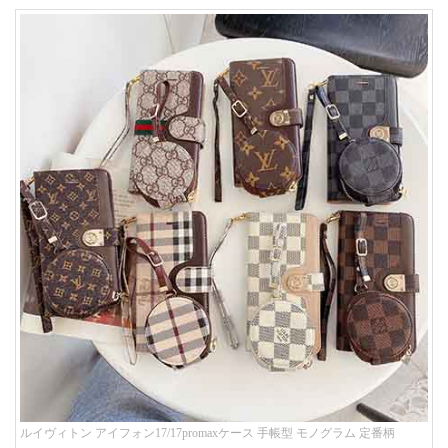
ルイヴィトン アイフォン17/17promaxケース 手帳型 モノグラム 定番柄