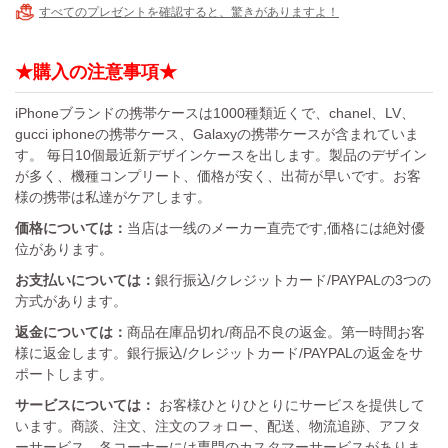
すべてのプレゼントを確認すると、驚きがありますよ！
★購入の注意事項★
iPhoneブランドの携帯ケースは1000種類近くで、chanel、LV、
gucci iphoneの携帯ケース、Galaxyの携帯ケースが含まれていま
す。 毎日10個最近新デザインケースを出します。製品のデザイン
が多く、機種コンプリート、価格が安く、出荷が早いです。お客
様の携帯は私達がケアします。
価格については：
当店は一线のメーカー直売です,価格には絶対優
位があります。
お支払いについては：
銀行振込/クレジットカード/PAYPALの3つの
方式があります。
返金については：
商品在庫品切れ/商品不良の返金。第一時間お客
様に返金します。銀行振込/クレジットカード/PAYPALの返金をサ
ポートします。
サービスについては：
お客様ひとりひとりにサービスを提供して
います。商談、注文、注文のフォロー、配送、物流追跡、アフタ
ーサービス。各コーナーには専門のカスタマーサービスがありま