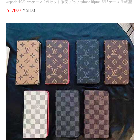
airpods 4/3/2 proケース 2点セット激安 グッチiphone16pro/16/15ケース 手帳型
財布カード入り 多機能 ハイ ブランド Galaxy S25/S24/S23手帳カバー おすす
￥ 7800
￥9800
め