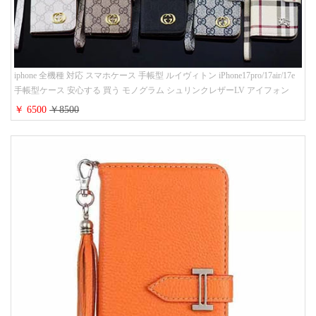
iphone 全機種 対応 スマホケース 手帳型 ルイヴィトン iPhone17pro/17air/17e
手帳型ケース 安心する 買う モノグラム シュリンクレザーLV アイフォン
16/16promaxスマホケース 手帳 多機能 グッチiphone15pro/14/13携帯ケース 大
￥ 6500
￥8500
人 レディース メンズ ストラップ付き