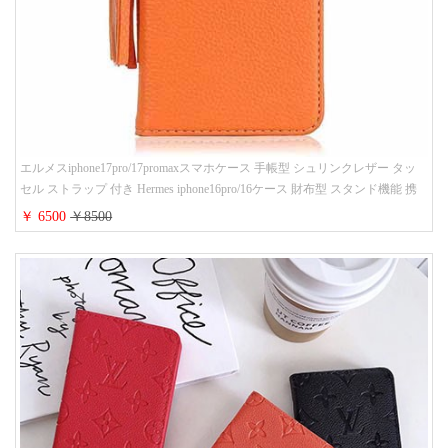
エルメスiphone17pro/17promaxスマホケース 手帳型 シュリンクレザー タッ
セル ストラップ 付き Hermes iphone16pro/16ケース 財布型 スタンド機能 携
帯カバー ハイ ブランド アイフォーン15/14/13ケース 手帳 レディース 人気
￥ 6500
￥8500