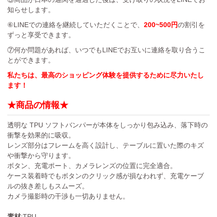
知らせします。
⑥LINEでの連絡を継続していただくことで、
200~500円
の割引を
ずっと享受できます。
⑦何か問題があれば、いつでもLINEでお互いに連絡を取り合うこ
とができます。
私たちは、最高のショッピング体験を提供するために尽力いたし
ます！
★商品の情報★
透明な TPU ソフトバンパーが本体をしっかり包み込み、落下時の
衝撃を効果的に吸収。
レンズ部分はフレームを高く設計し、テーブルに置いた際のキズ
や衝撃から守ります。
ボタン、充電ポート、カメラレンズの位置に完全適合。
ケース装着時でもボタンのクリック感が損なわれず、充電ケーブ
ルの抜き差しもスムーズ。
カメラ撮影時の干渉も一切ありません。
素材
:TPU