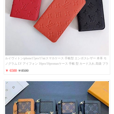
ルイヴィトンiphone17pro/17airスマホケース 手帳型 エンボスレザー 本革 モ
ノグラム LV アイフォン 16pro/16promaxケース 手帳 型 カード入れ 高级 ブラ
ンド iPhone 15/14/13 proケース 手帳型 男女通用 大人かわいい
￥ 6500
￥8500