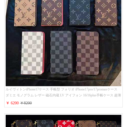
ルイヴィトンiPhone17ケース 手帳型 フォリオ iPhone17pro/17promaxケース
ダミエ モノグラム レザー 磁石内蔵 LV アイフォン 16/16plus手帳ケース 超薄
ビジネス風 メンズ レディース おしゃれ ブランドiphone15/14/13手帳型スマ
￥ 6200
￥8200
ホケース お 揃い