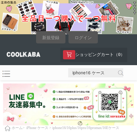
新規登録
ログイン
0
ショッピングカート（
）
iPhone ケース >
iphone16/16plus/16pro/16promax/16Eケース
ホーム>