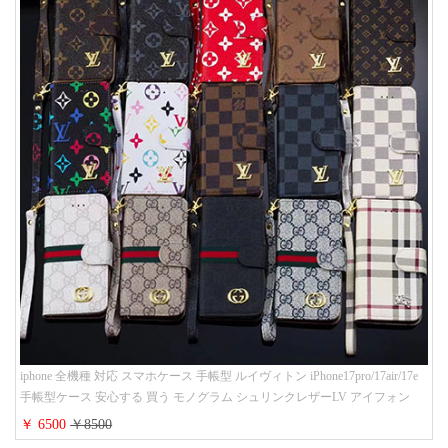
iphone 全機種 対応 スマホケース 手帳型 ルイヴィトン iPhone17pro/17air/17e
手帳型ケース 安心する 買う モノグラム シュリンクレザーLV アイフォン
16/16promaxスマホケース 手帳 多機能 グッチiphone15pro/14/13携帯ケース 大
￥ 6500
￥8500
人 レディース メンズ ストラップ付き