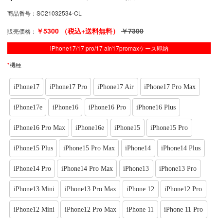
商品番号：
SC21032534-CL
￥
5300
（税込+送料無料）
￥
7300
販売価格：
iPhone17/17 pro/17 air/17promaxケース即納
*
機種
iPhone17
iPhone17 Pro
iPhone17 Air
iPhone17 Pro Max
iPhone17e
iPhone16
iPhone16 Pro
iPhone16 Plus
iPhone16 Pro Max
iPhone16e
iPhone15
iPhone15 Pro
iPhone15 Plus
iPhone15 Pro Max
iPhone14
iPhone14 Plus
iPhone14 Pro
iPhone14 Pro Max
iPhone13
iPhone13 Pro
iPhone13 Mini
iPhone13 Pro Max
iPhone 12
iPhone12 Pro
iPhone12 Mini
iPhone12 Pro Max
iPhone 11
iPhone 11 Pro