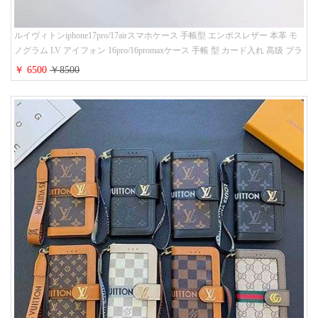
ルイヴィトンiphone17pro/17airスマホケース 手帳型 エンボスレザー 本革 モ
ノグラム LV アイフォン 16pro/16promaxケース 手帳 型 カード入れ 高级 ブラ
ンド iPhone 15/14/13 proケース 手帳型 男女通用 大人かわいい
￥ 6500
￥8500