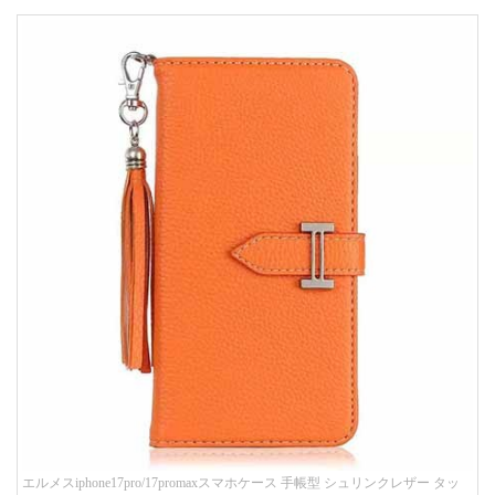
エルメスiphone17pro/17promaxスマホケース 手帳型 シュリンクレザー タッ