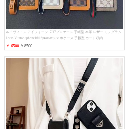
ルイヴィトン アイフォーン17/17プロケース 手帳型 本革 レザー モノグラム
Louis Vuitton iphone16/16promaxスマホケース 手帳型 カード収納
iphone15/14/13ケース ビジネス風 GUCCI galaxy s26/s25/s24ケース 手帳型 大
￥ 6500
￥8500
人 可愛い