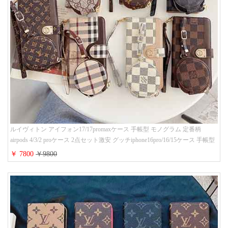
ルイヴィトン アイフォン17/17promaxケース 手帳型 モノグラム 定番柄
airpods 4/3/2 proケース 2点セット激安 グッチiphone16pro/16/15ケース 手帳型
財布カード入り 多機能 ハイ ブランド Galaxy S25/S24/S23手帳カバー おすす
￥ 7800
￥9800
め