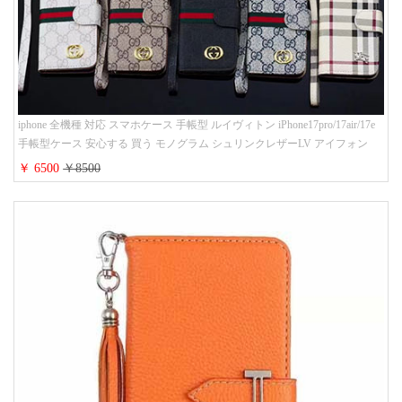
iphone 全機種 対応 スマホケース 手帳型 ルイヴィトン iPhone17pro/17air/17e
手帳型ケース 安心する 買う モノグラム シュリンクレザーLV アイフォン
16/16promaxスマホケース 手帳 多機能 グッチiphone15pro/14/13携帯ケース 大
￥ 6500
￥8500
人 レディース メンズ ストラップ付き