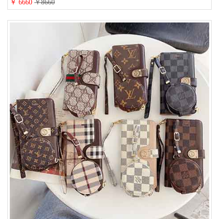
￥ 6660
￥8660