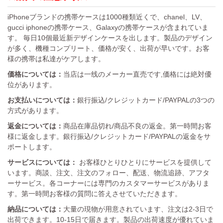
iPhoneブランドの携帯ケースは1000種類近くで、chanel、LV、
gucci iphoneの携帯ケース、Galaxyの携帯ケースが含まれていま
す。 毎日10個最近新デザインケースを出します。製品のデザイン
が多く、機種コンプリート、価格が安く、出荷が早いです。お客
様の携帯は私達がケアします。
価格については：
当店は一线のメーカー直売です,価格には絶対優
位があります。
お支払いについては：
銀行振込/クレジットカード/PAYPALの3つの
方式があります。
返金については：
商品在庫品切れ/商品不良の返金。第一時間お客
様に返金します。銀行振込/クレジットカード/PAYPALの返金をサ
ポートします。
サービスについては：
お客様ひとりひとりにサービスを提供して
います。商談、注文、注文のフォロー、配送、物流追跡、アフタ
ーサービス。各コーナーには専門のカスタマーサービスがありま
す。第一時間お客様の質問に答えさせていただきます。
納品については：
大量の現物が用意されています、注文は2-3日で
出荷できます。10-15日で届きます。製品の出荷速度が優れていま