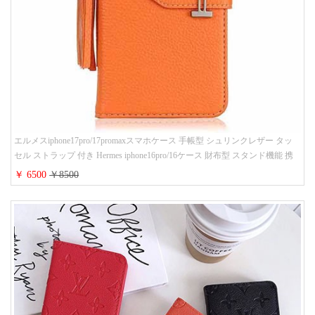
エルメスiphone17pro/17promaxスマホケース 手帳型 シュリンクレザー タッ
セル ストラップ 付き Hermes iphone16pro/16ケース 財布型 スタンド機能 携
帯カバー ハイ ブランド アイフォーン15/14/13ケース 手帳 レディース 人気
￥ 6500
￥8500