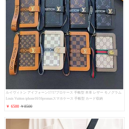
ルイヴィトン アイフォーン17/17プロケース 手帳型 本革 レザー モノグラム
Louis Vuitton iphone16/16promaxスマホケース 手帳型 カード収納
iphone15/14/13ケース ビジネス風 GUCCI galaxy s26/s25/s24ケース 手帳型 大
￥ 6500
￥8500
人 可愛い