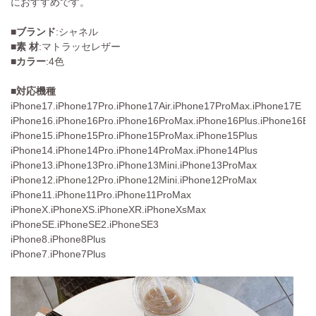
におすすめです。
■
ブランド
:シャネル
■
素 材
:マトラッセレザー
■
カラー
:4色
■対応機種
iPhone17.iPhone17Pro.iPhone17Air.iPhone17ProMax.iPhone17E
iPhone16.iPhone16Pro.iPhone16ProMax.iPhone16Plus.iPhone16E
iPhone15.iPhone15Pro.iPhone15ProMax.iPhone15Plus
iPhone14.iPhone14Pro.iPhone14ProMax.iPhone14Plus
iPhone13.iPhone13Pro.iPhone13Mini.iPhone13ProMax
iPhone12.iPhone12Pro.iPhone12Mini.iPhone12ProMax
iPhone11.iPhone11Pro.iPhone11ProMax
iPhoneX.iPhoneXS.iPhoneXR.iPhoneXsMax
iPhoneSE.iPhoneSE2.iPhoneSE3
iPhone8.iPhone8Plus
iPhone7.iPhone7Plus