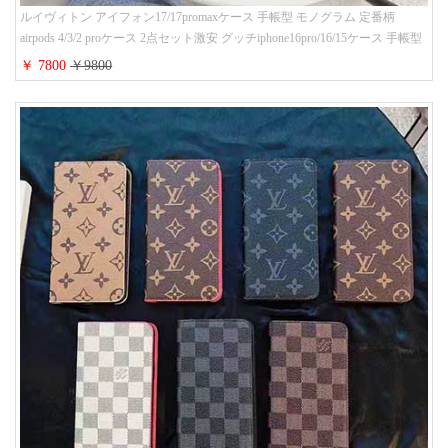
ルイヴィトン アイフォン17/17promaxケース 手帳型 モノグラム 定番柄
airpods 4/3/2 proケース 2点セット激安 グッチiphone16pro/16/15ケース 手帳型
財布カード入り 多機能 ハイ ブランド Galaxy S25/S24/S23手帳カバー おすす
￥ 7800
￥9800
め