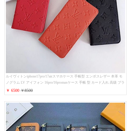
ルイヴィトンiphone17pro/17airスマホケース 手帳型 エンボスレザー 本革 モ
ノグラム LV アイフォン 16pro/16promaxケース 手帳 型 カード入れ 高级 ブラ
ンド iPhone 15/14/13 proケース 手帳型 男女通用 大人かわいい
￥ 6500
￥8500