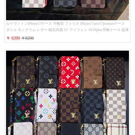
ルイヴィトンiPhone17ケース 手帳型 フォリオ iPhone17pro/17promaxケース
ダミエ モノグラム レザー 磁石内蔵 LV アイフォン 16/16plus手帳ケース 超薄
ビジネス風 メンズ レディース おしゃれ ブランドiphone15/14/13手帳型スマ
￥ 6200
￥8200
ホケース お 揃い