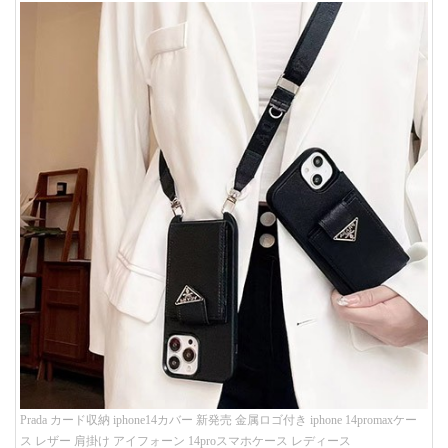
Prada カード収納 iphone14カバー 新発売 金属ロゴ付き iphone 14promaxケー
ス レザー 肩掛け アイフォーン 14proスマホケース レディース