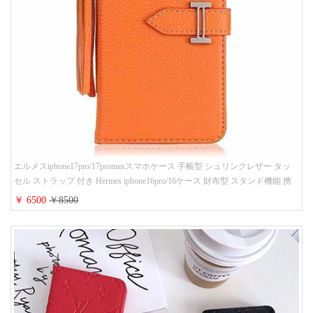
エルメスiphone17pro/17promaxスマホケース 手帳型 シュリンクレザー タッ
セル ストラップ 付き Hermes iphone16pro/16ケース 財布型 スタンド機能 携
帯カバー ハイ ブランド アイフォーン15/14/13ケース 手帳 レディース 人気
￥ 6500
￥8500