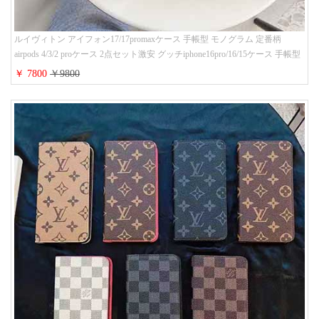
ルイヴィトン アイフォン17/17promaxケース 手帳型 モノグラム 定番柄
airpods 4/3/2 proケース 2点セット激安 グッチiphone16pro/16/15ケース 手帳型
財布カード入り 多機能 ハイ ブランド Galaxy S25/S24/S23手帳カバー おすす
￥ 7800
￥9800
め