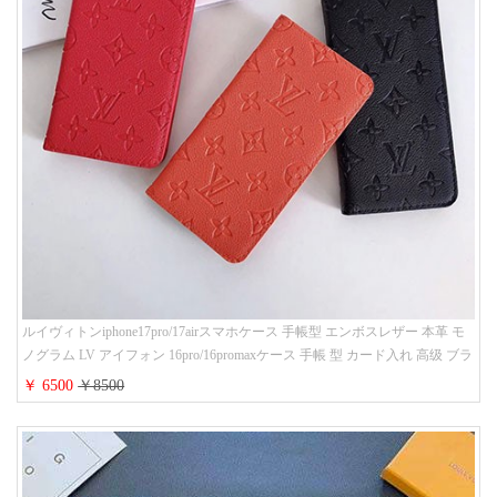
ルイヴィトンiphone17pro/17airスマホケース 手帳型 エンボスレザー 本革 モ
ノグラム LV アイフォン 16pro/16promaxケース 手帳 型 カード入れ 高级 ブラ
ンド iPhone 15/14/13 proケース 手帳型 男女通用 大人かわいい
￥ 6500
￥8500