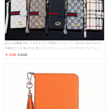
iphone 全機種 対応 スマホケース 手帳型 ルイヴィトン iPhone17pro/17air/17e
手帳型ケース 安心する 買う モノグラム シュリンクレザーLV アイフォン
16/16promaxスマホケース 手帳 多機能 グッチiphone15pro/14/13携帯ケース 大
￥ 6500
￥8500
人 レディース メンズ ストラップ付き