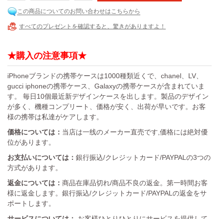
この商品についてのお問い合わせはこちらから
すべてのプレゼントを確認すると、驚きがありますよ！
★購入の注意事項★
iPhoneブランドの携帯ケースは1000種類近くで、chanel、LV、
gucci iphoneの携帯ケース、Galaxyの携帯ケースが含まれていま
す。 毎日10個最近新デザインケースを出します。製品のデザイン
が多く、機種コンプリート、価格が安く、出荷が早いです。お客
様の携帯は私達がケアします。
価格については：
当店は一线のメーカー直売です,価格には絶対優
位があります。
お支払いについては：
銀行振込/クレジットカード/PAYPALの3つの
方式があります。
返金については：
商品在庫品切れ/商品不良の返金。第一時間お客
様に返金します。銀行振込/クレジットカード/PAYPALの返金をサ
ポートします。
サービスについては：
お客様ひとりひとりにサービスを提供して