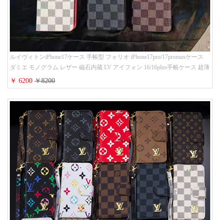
ルイヴィトンiPhone17ケース 手帳型 フォリオ iPhone17pro/17promaxケース
ダミエ モノグラム レザー 磁石内蔵 LV アイフォン 16/16plus手帳ケース 超薄
ビジネス風 メンズ レディース おしゃれ ブランドiphone15/14/13手帳型スマ
￥ 6200
￥8200
ホケース お 揃い