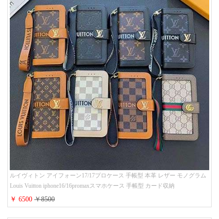
ルイヴィトン アイフォーン17/17プロケース 手帳型 本革 レザー モノグラム
Louis Vuitton iphone16/16promaxスマホケース 手帳型 カード収納
iphone15/14/13ケース ビジネス風 GUCCI galaxy s26/s25/s24ケース 手帳型 大
￥ 6500
￥8500
人 可愛い