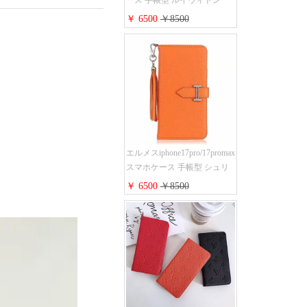
ース 手帳型 ルイヴィトン
iPhone17pro/17air/17e手帳型ケ
￥ 6500
￥8500
ース 安心する 買う モノグラ
ム シュリンクレザーLV アイ
フォン16/16promaxスマホケー
ス 手帳 多機能 グッチ
iphone15pro/14/13携帯ケース
大人 レディース メンズ スト
ラップ付き
エルメスiphone17pro/17promax
スマホケース 手帳型 シュリ
ンクレザー タッセル ストラ
￥ 6500
￥8500
ップ 付き Hermes
iphone16pro/16ケース 財布型
スタンド機能 携帯カバー ハ
イ ブランド アイフォーン
15/14/13ケース 手帳 レディー
ス 人気