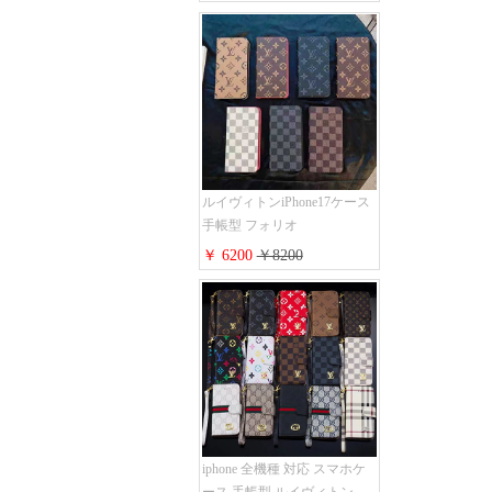
proケース 2点セット激安 グ
ッチiphone16pro/16/15ケース
手帳型 財布カード入り 多機
能 ハイ ブランド Galaxy
S25/S24/S23手帳カバー おす
すめ
ルイヴィトンiPhone17ケース
手帳型 フォリオ
iPhone17pro/17promaxケース
￥ 6200
￥8200
ダミエ モノグラム レザー 磁
石内蔵 LV アイフォン
16/16plus手帳ケース 超薄 ビ
ジネス風 メンズ レディース
おしゃれ ブランド
iphone15/14/13手帳型スマホケ
ース お 揃い
iphone 全機種 対応 スマホケ