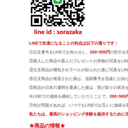
LINEで友達になることの利点は以下の通りです：
①注文番号をLINEでお知らせし、
200~500円
の割引を
②購入した商品や選んだプレゼントの実物の写真をLIN
③注文商品が梱包されラベルが貼られた後に写真をLIN
④注文商品が発送された後は、追跡番号を迅速にお知
⑤商品が日本の通関を通過した後は、受け取りの状況を
⑥LINEでの連絡を継続していただくことで、
200~500
⑦何か問題があれば、いつでもLINEでお互いに連絡
私たちは、最高のショッピング体験を提供するために
★商品の情報★