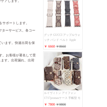
がケアします。
金をサポートします。
フターサービス。各コー
グッチ GUCCI アップルウォ
ッチ バンド ベルト Apple
れています。快速出荷を保
Watch ベルト交換 レザーベル
￥ 6660
￥8660
ト レザーバンド ウォッチバ
ンド 38mm 40mm 42mm 44mm
ます。お客様が署名して受
人気新作
します。出荷漏れ、出荷
ルイヴィトン アイフォン
17/17promaxケース 手帳型 モ
ノグラム 定番柄 airpods 4/3/2
￥ 7800
￥9800