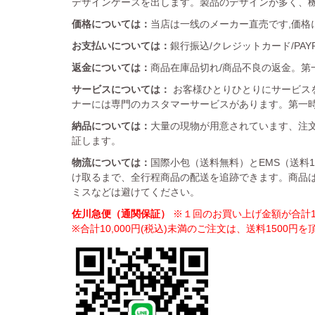
デザインケースを出します。製品のデザインが多く、
価格については：
当店は一线のメーカー直売です,価格
お支払いについては：
銀行振込/クレジットカード/PA
返金については：
商品在庫品切れ/商品不良の返金。第一
サービスについては：
お客様ひとりひとりにサービス
ナーには専門のカスタマーサービスがあります。第一
納品については：
大量の現物が用意されています、注文
証します。
物流については：
国際小包（送料無料）とEMS（送料
け取るまで、全行程商品の配送を追跡できます。商品
ミスなどは避けてください。
佐川急便（通関保証）
※１回のお買い上げ金額が合計10
※合計10,000円(税込)未満のご注文は、送料1500円