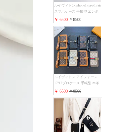
ルイヴィトンiphone17pro/17air
スマホケース 手帳型 エンボ
スレザー 本革 モノグラム LV
￥ 6500
￥8500
アイフォン 16pro/16promaxケ
ース 手帳 型 カード入れ 高级
ブランド iPhone 15/14/13 pro
ケース 手帳型 男女通用 大人
かわいい
ルイヴィトン アイフォーン
17/17プロケース 手帳型 本革
レザー モノグラム Louis
￥ 6500
￥8500
Vuitton iphone16/16promaxスマ
ホケース 手帳型 カード収納
iphone15/14/13ケース ビジネ
ス風 GUCCI galaxy s26/s25/s24
ケース 手帳型 大人 可愛い