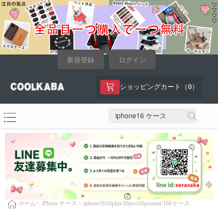
新規登録
ログイン
0
ショッピングカート（
）
iPhone ケース >
iphone16/16plus/16pro/16promax/16Eケース
ホーム>