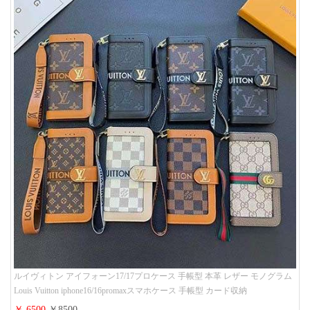
ルイヴィトン アイフォーン17/17プロケース 手帳型 本革 レザー モノグラム
Louis Vuitton iphone16/16promaxスマホケース 手帳型 カード収納
iphone15/14/13ケース ビジネス風 GUCCI galaxy s26/s25/s24ケース 手帳型 大
￥ 6500
￥8500