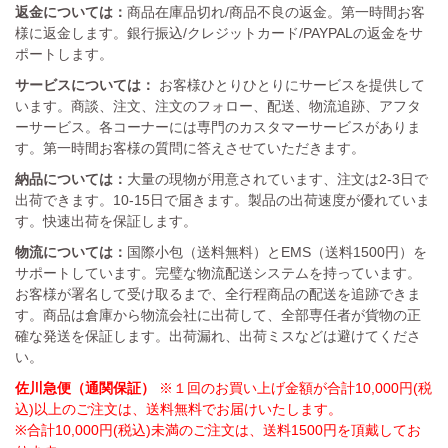
返金については：
商品在庫品切れ/商品不良の返金。第一時間お客
様に返金します。銀行振込/クレジットカード/PAYPALの返金をサ
ポートします。
サービスについては：
お客様ひとりひとりにサービスを提供して
います。商談、注文、注文のフォロー、配送、物流追跡、アフタ
ーサービス。各コーナーには専門のカスタマーサービスがありま
す。第一時間お客様の質問に答えさせていただきます。
納品については：
大量の現物が用意されています、注文は2-3日で
出荷できます。10-15日で届きます。製品の出荷速度が優れていま
す。快速出荷を保証します。
物流については：
国際小包（送料無料）とEMS（送料1500円）を
サポートしています。完璧な物流配送システムを持っています。
お客様が署名して受け取るまで、全行程商品の配送を追跡できま
す。商品は倉庫から物流会社に出荷して、全部専任者が貨物の正
確な発送を保証します。出荷漏れ、出荷ミスなどは避けてくださ
い。
佐川急便（通関保証）
※１回のお買い上げ金額が合計10,000円(税
込)以上のご注文は、送料無料でお届けいたします。
※合計10,000円(税込)未満のご注文は、送料1500円を頂戴してお