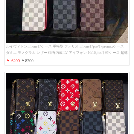
ルイヴィトンiPhone17ケース 手帳型 フォリオ iPhone17pro/17promaxケース
ダミエ モノグラム レザー 磁石内蔵 LV アイフォン 16/16plus手帳ケース 超薄
ビジネス風 メンズ レディース おしゃれ ブランドiphone15/14/13手帳型スマ
￥ 6200
￥8200
ホケース お 揃い