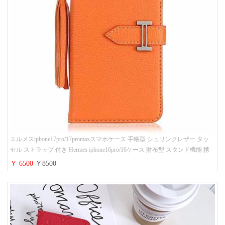
エルメスiphone17pro/17promaxスマホケース 手帳型 シュリンクレザー タッ
セル ストラップ 付き Hermes iphone16pro/16ケース 財布型 スタンド機能 携
帯カバー ハイ ブランド アイフォーン15/14/13ケース 手帳 レディース 人気
￥ 6500
￥8500