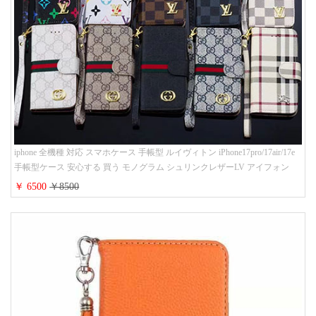
iphone 全機種 対応 スマホケース 手帳型 ルイヴィトン iPhone17pro/17air/17e
手帳型ケース 安心する 買う モノグラム シュリンクレザーLV アイフォン
16/16promaxスマホケース 手帳 多機能 グッチiphone15pro/14/13携帯ケース 大
￥ 6500
￥8500
人 レディース メンズ ストラップ付き