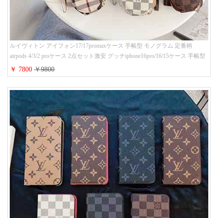
ルイヴィトン アイフォン17/17promaxケース 手帳型 モノグラム 定番柄
airpods 4/3/2 proケース 2点セット激安 グッチiphone16pro/16/15ケース 手帳型
財布カード入り 多機能 ハイ ブランド Galaxy S25/S24/S23手帳カバー おすす
￥ 7800
￥9800
め