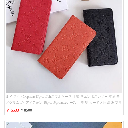
ルイヴィトンiphone17pro/17airスマホケース 手帳型 エンボスレザー 本革 モ
ノグラム LV アイフォン 16pro/16promaxケース 手帳 型 カード入れ 高级 ブラ
ンド iPhone 15/14/13 proケース 手帳型 男女通用 大人かわいい
￥ 6500
￥8500