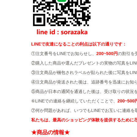
LINEで友達になることの利点は以下の通りです：
①注文番号をLINEでお知らせし、
200~500円
の割引を
②購入した商品や選んだプレゼントの実物の写真をLIN
③注文商品が梱包されラベルが貼られた後に写真をLIN
④注文商品が発送された後は、追跡番号を迅速にお知
⑤商品が日本の通関を通過した後は、受け取りの状況を
⑥LINEでの連絡を継続していただくことで、
200~500
⑦何か問題があれば、いつでもLINEでお互いに連絡
私たちは、最高のショッピング体験を提供するために
★商品の情報★