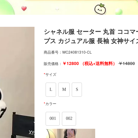
シャネル服 セーター 丸首 ココマー
プス カジュアル服 長袖 女神サイ
商品番号：
WC24081310-CL
￥
12800
（税込+送料無料）
￥
14800
販売価格：
*
サイズ
L
M
S
*
カラー
001
002