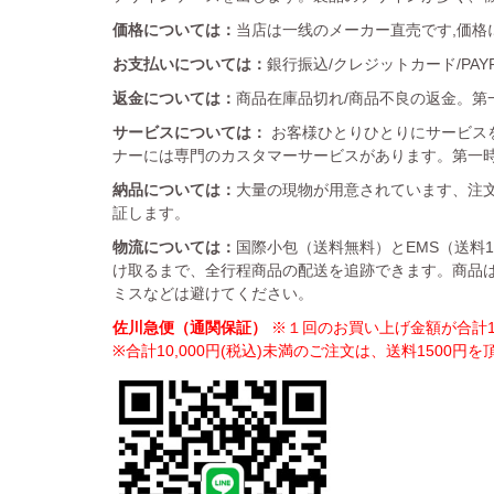
価格については：
当店は一线のメーカー直売です,価格
お支払いについては：
銀行振込/クレジットカード/PA
返金については：
商品在庫品切れ/商品不良の返金。第一
サービスについては：
お客様ひとりひとりにサービス
ナーには専門のカスタマーサービスがあります。第一
納品については：
大量の現物が用意されています、注文
証します。
物流については：
国際小包（送料無料）とEMS（送料
け取るまで、全行程商品の配送を追跡できます。商品
ミスなどは避けてください。
佐川急便（通関保証）
※１回のお買い上げ金額が合計10
※合計10,000円(税込)未満のご注文は、送料1500円