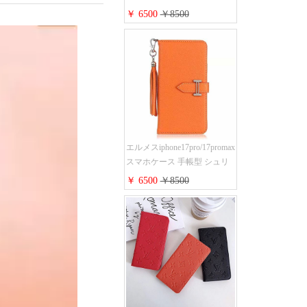
iPhone17pro/17air/17e手帳型ケ
￥ 6500
￥8500
ース 安心する 買う モノグラ
ム シュリンクレザーLV アイ
フォン16/16promaxスマホケー
ス 手帳 多機能 グッチ
iphone15pro/14/13携帯ケース
大人 レディース メンズ スト
ラップ付き
エルメスiphone17pro/17promax
スマホケース 手帳型 シュリ
ンクレザー タッセル ストラ
￥ 6500
￥8500
ップ 付き Hermes
iphone16pro/16ケース 財布型
スタンド機能 携帯カバー ハ
イ ブランド アイフォーン
15/14/13ケース 手帳 レディー
ス 人気