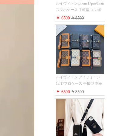
ルイヴィトンiphone17pro/17air
スマホケース 手帳型 エンボ
スレザー 本革 モノグラム LV
￥ 6500
￥8500
アイフォン 16pro/16promaxケ
ース 手帳 型 カード入れ 高级
ブランド iPhone 15/14/13 pro
ケース 手帳型 男女通用 大人
かわいい
ルイヴィトン アイフォーン
17/17プロケース 手帳型 本革
レザー モノグラム Louis
￥ 6500
￥8500
Vuitton iphone16/16promaxスマ
ホケース 手帳型 カード収納
iphone15/14/13ケース ビジネ
ス風 GUCCI galaxy s26/s25/s24
ケース 手帳型 大人 可愛い