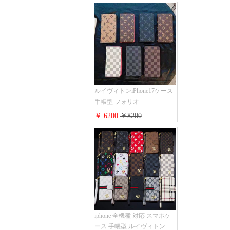
ッチiphone16pro/16/15ケース
手帳型 財布カード入り 多機
能 ハイ ブランド Galaxy
S25/S24/S23手帳カバー おす
すめ
ルイヴィトンiPhone17ケース
手帳型 フォリオ
iPhone17pro/17promaxケース
￥ 6200
￥8200
ダミエ モノグラム レザー 磁
石内蔵 LV アイフォン
16/16plus手帳ケース 超薄 ビ
ジネス風 メンズ レディース
おしゃれ ブランド
iphone15/14/13手帳型スマホケ
ース お 揃い
iphone 全機種 対応 スマホケ
ース 手帳型 ルイヴィトン