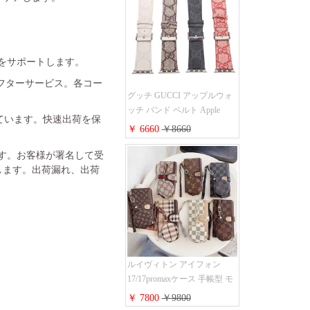
金をサポートします。
フターサービス。各コー
グッチ GUCCI アップルウォ
ッチ バンド ベルト Apple
れています。快速出荷を保
Watch ベルト交換 レザーベル
￥ 6660
￥8660
ト レザーバンド ウォッチバ
ンド 38mm 40mm 42mm 44mm
ます。お客様が署名して受
人気新作
します。出荷漏れ、出荷
ルイヴィトン アイフォン
17/17promaxケース 手帳型 モ
ノグラム 定番柄 airpods 4/3/2
￥ 7800
￥9800
proケース 2点セット激安 グ