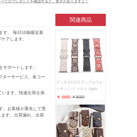
すべてのプレゼントを確認すると、驚きがありますよ！
関連商品
ています。 毎日10個最近新
がケアします。
金をサポートします。
フターサービス。各コー
グッチ GUCCI アップルウォ
ッチ バンド ベルト Apple
れています。快速出荷を保
Watch ベルト交換 レザーベル
￥ 6660
￥8660
ト レザーバンド ウォッチバ
ンド 38mm 40mm 42mm 44mm
ます。お客様が署名して受
人気新作
します。出荷漏れ、出荷