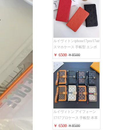
スタンド機能 携帯カバー ハ
イ ブランド アイフォーン
15/14/13ケース 手帳 レディー
ス 人気
ルイヴィトンiphone17pro/17air
スマホケース 手帳型 エンボ
スレザー 本革 モノグラム LV
￥ 6500
￥8500
アイフォン 16pro/16promaxケ
ース 手帳 型 カード入れ 高级
ブランド iPhone 15/14/13 pro
ケース 手帳型 男女通用 大人
かわいい
ルイヴィトン アイフォーン
17/17プロケース 手帳型 本革
レザー モノグラム Louis
￥ 6500
￥8500
Vuitton iphone16/16promaxスマ