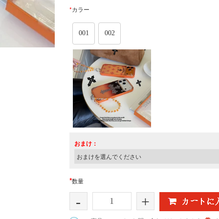
*
カラー
001
002
おまけ：
*
数量
-
+