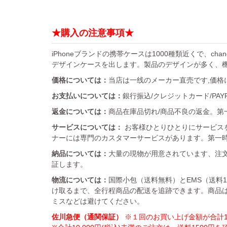
★購入の注意事項★
iPhoneブランドの携帯ケースは1000種類近くで、chan
デザインケースを出します。製品のデザインが多く、
価格については：
当店は一线のメーカー直売です,価格
お支払いについては：
銀行振込/クレジットカード/PA
返金については：
商品在庫品切れ/商品不良の返金。第一
サービスについては：
お客様ひとりひとりにサービス
ナーには専門のカスタマーサービスがあります。第一
納品については：
大量の現物が用意されています、注文
証します。
物流については：
国際小包（送料無料）とEMS（送料
け取るまで、全行程商品の配送を追跡できます。商品
ミスなどは避けてください。
佐川急便（通関保証）
※１回のお買い上げ金額が合計10