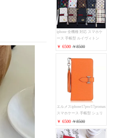
おしゃれ ブランド
iphone15/14/13手帳型スマホケ
ース お 揃い
iphone 全機種 対応 スマホケ
ース 手帳型 ルイヴィトン
iPhone17pro/17air/17e手帳型ケ
￥ 6500
￥8500
ース 安心する 買う モノグラ
ム シュリンクレザーLV アイ
フォン16/16promaxスマホケー
ス 手帳 多機能 グッチ
iphone15pro/14/13携帯ケース
大人 レディース メンズ スト
ラップ付き
エルメスiphone17pro/17promax
スマホケース 手帳型 シュリ
ンクレザー タッセル ストラ
￥ 6500
￥8500
ップ 付き Hermes
iphone16pro/16ケース 財布型