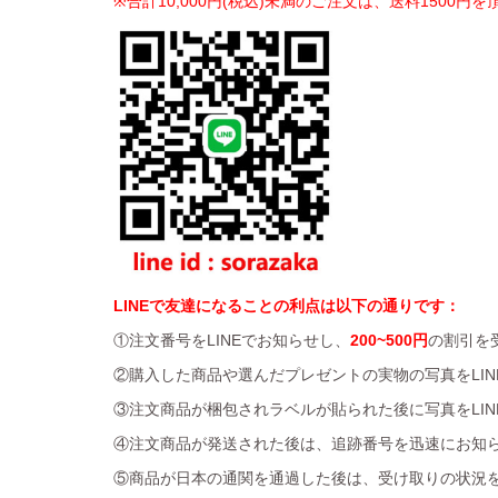
※合計10,000円(税込)未満のご注文は、送料1500円
LINEで友達になることの利点は以下の通りです：
①注文番号をLINEでお知らせし、
200~500円
の割引を
②購入した商品や選んだプレゼントの実物の写真をLIN
③注文商品が梱包されラベルが貼られた後に写真をLIN
④注文商品が発送された後は、追跡番号を迅速にお知
⑤商品が日本の通関を通過した後は、受け取りの状況を