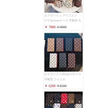
ルイヴィトン アイフォン
17/17promaxケース 手帳型 モ
ノグラム 定番柄 airpods 4/3/2
￥ 7800
￥9800
proケース 2点セット激安 グ
ッチiphone16pro/16/15ケース
手帳型 財布カード入り 多機
能 ハイ ブランド Galaxy
S25/S24/S23手帳カバー おす
すめ
ルイヴィトンiPhone17ケース
手帳型 フォリオ
iPhone17pro/17promaxケース
￥ 6200
￥8200
ダミエ モノグラム レザー 磁
石内蔵 LV アイフォン
16/16plus手帳ケース 超薄 ビ
ジネス風 メンズ レディース