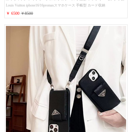
Louis Vuitton iphone16/16promaxスマホケース 手帳型 カード収納
iphone15/14/13ケース ビジネス風 GUCCI galaxy s26/s25/s24ケース 手帳型 大
￥ 6500
￥8500
人 可愛い