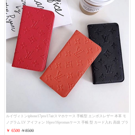
ルイヴィトンiphone17pro/17airスマホケース 手帳型 エンボスレザー 本革 モ
ノグラム LV アイフォン 16pro/16promaxケース 手帳 型 カード入れ 高级 ブラ
ンド iPhone 15/14/13 proケース 手帳型 男女通用 大人かわいい
￥ 6500
￥8500