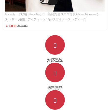
Prada カード収納 iphone14カバー 新発売 金属ロゴ付き iphone 14promaxケー
ス レザー 肩掛け アイフォーン 14proスマホケース レディース
￥ 6000
￥8000
対応迅速
送料無料