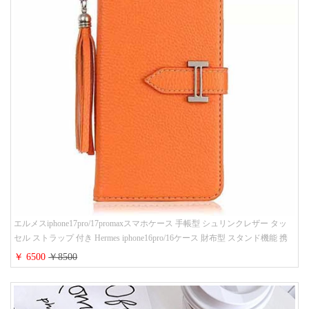
エルメスiphone17pro/17promaxスマホケース 手帳型 シュリンクレザー タッ
セル ストラップ 付き Hermes iphone16pro/16ケース 財布型 スタンド機能 携
帯カバー ハイ ブランド アイフォーン15/14/13ケース 手帳 レディース 人気
￥ 6500
￥8500