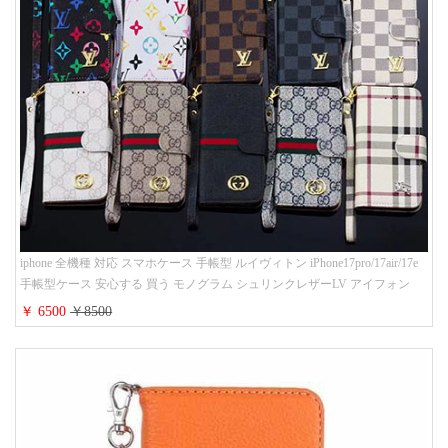
iphone 全機種 対応 スマホケース 手帳型 ルイヴィトン iPhone17pro/17air/17e
手帳型ケース 安心する 買う モノグラム シュリンクレザーLV アイフォン
16/16promaxスマホケース 手帳 多機能 グッチiphone15pro/14/13携帯ケース 大
￥ 6500
￥8500
人 レディース メンズ ストラップ付き