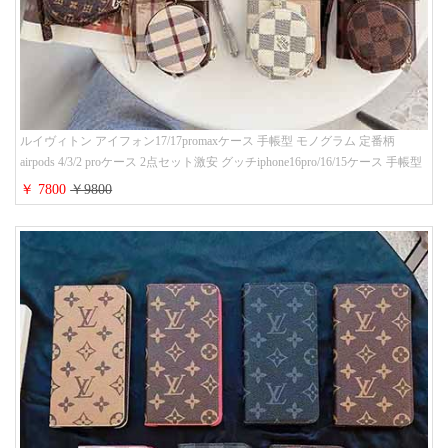
ルイヴィトン アイフォン17/17promaxケース 手帳型 モノグラム 定番柄
airpods 4/3/2 proケース 2点セット激安 グッチiphone16pro/16/15ケース 手帳型
財布カード入り 多機能 ハイ ブランド Galaxy S25/S24/S23手帳カバー おすす
￥ 7800
￥9800
め