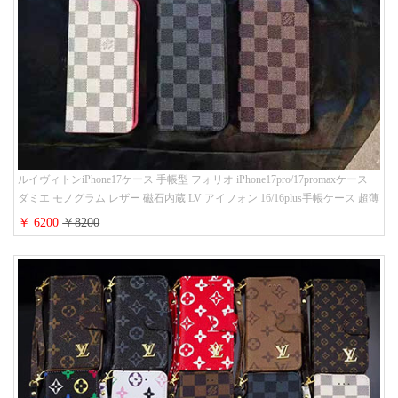
ルイヴィトンiPhone17ケース 手帳型 フォリオ iPhone17pro/17promaxケース
ダミエ モノグラム レザー 磁石内蔵 LV アイフォン 16/16plus手帳ケース 超薄
ビジネス風 メンズ レディース おしゃれ ブランドiphone15/14/13手帳型スマ
￥ 6200
￥8200
ホケース お 揃い