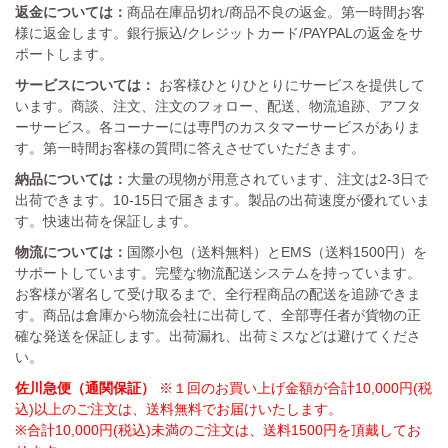
返金については：
商品在庫品切れ/商品不良の返金。第一時間お客
様に返金します。銀行振込/クレジットカード/PAYPALの返金をサ
ポートします。
サービスについては：
お客様ひとりひとりにサービスを提供して
います。商談、注文、注文のフォロー、配送、物流追跡、アフタ
ーサービス。各コーナーには専門のカスタマーサービスがありま
す。第一時間お客様の質問に答えさせていただきます。
納品については：
大量の現物が用意されています、注文は2-3日で
出荷できます。10-15日で届きます。製品の出荷速度が優れていま
す。快速出荷を保証します。
物流については：
国際小包（送料無料）とEMS（送料1500円）を
サポートしています。完璧な物流配送システムを持っています。
お客様が署名して受け取るまで、全行程商品の配送を追跡できま
す。商品は倉庫から物流会社に出荷して、全部専任者が貨物の正
確な発送を保証します。出荷漏れ、出荷ミスなどは避けてくださ
い。
佐川急便（通関保証）
※１回のお買い上げ金額が合計10,000円(税
込)以上のご注文は、送料無料でお届けいたします。
※合計10,000円(税込)未満のご注文は、送料1500円を頂戴してお