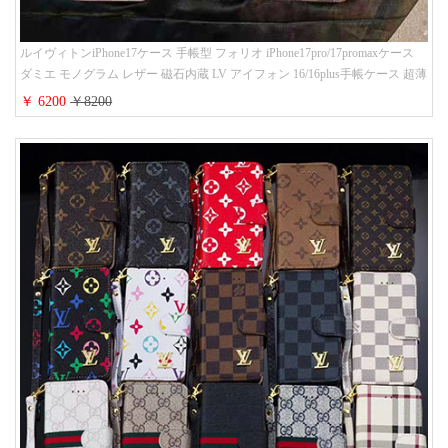
ルイヴィトンiPhone17ケース 手帳型 フォリオ iPhone17pro/17promaxケース
ダミエ モノグラム レザー 磁石内蔵 LV アイフォン 16/16plus手帳ケース 超薄
ビジネス風 メンズ レディース おしゃれ ブランドiphone15/14/13手帳型スマ
￥ 6200
￥8200
ホケース お 揃い