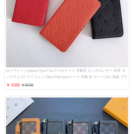
ルイヴィトンiphone17pro/17airスマホケース 手帳型 エンボスレザー 本革 モ
ノグラム LV アイフォン 16pro/16promaxケース 手帳 型 カード入れ 高级 ブラ
ンド iPhone 15/14/13 proケース 手帳型 男女通用 大人かわいい
￥ 6500
￥8500