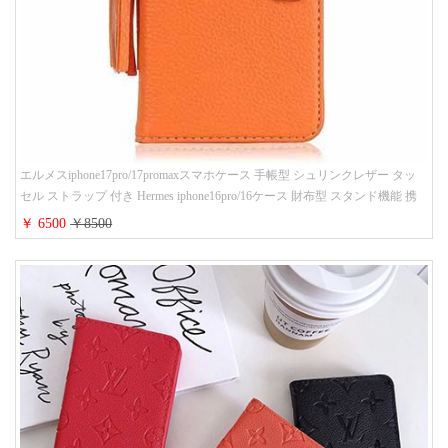
エルメスiphone17pro/17promaxスマホケース 手帳型 シュリンクレザー タッ
セル ストラップ 付き Hermes iphone16pro/16ケース 財布型 スタンド機能 携
帯カバー ハイ ブランド アイフォーン15/14/13ケース 手帳 レディース 人気
￥ 6500
￥8500