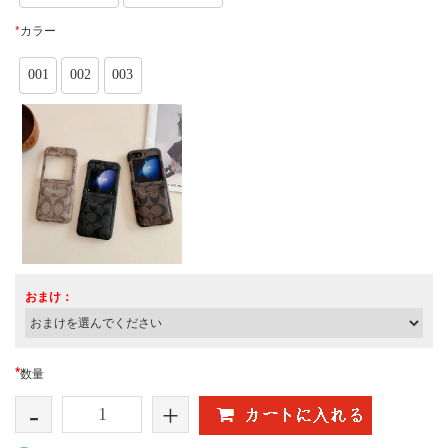
*
カラー
001
002
003
おまけ：
*
数量
-
+