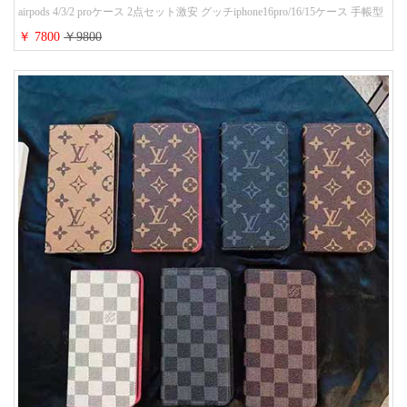
airpods 4/3/2 proケース 2点セット激安 グッチiphone16pro/16/15ケース 手帳型
財布カード入り 多機能 ハイ ブランド Galaxy S25/S24/S23手帳カバー おすす
￥ 7800
￥9800
め