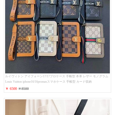
ルイヴィトン アイフォーン17/17プロケース 手帳型 本革 レザー モノグラム
Louis Vuitton iphone16/16promaxスマホケース 手帳型 カード収納
iphone15/14/13ケース ビジネス風 GUCCI galaxy s26/s25/s24ケース 手帳型 大
￥ 6500
￥8500
人 可愛い