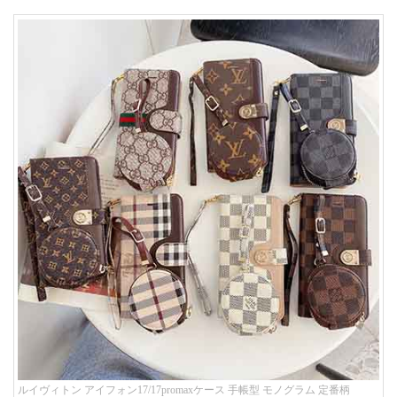
ルイヴィトン アイフォン17/17promaxケース 手帳型 モノグラム 定番柄