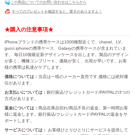
この商品についてのお問い合わせはこちらから
すべてのプレゼントを確認すると、驚きがありますよ！
★購入の注意事項★
iPhoneブランドの携帯ケースは1000種類近くで、chanel、LV、
gucci iphoneの携帯ケース、Galaxyの携帯ケースが含まれていま
す。 毎日10個最近新デザインケースを出します。製品のデザイン
が多く、機種コンプリート、価格が安く、出荷が早いです。お客
様の携帯は私達がケアします。
価格については：
当店は一线のメーカー直売です,価格には絶対優
位があります。
お支払いについては：
銀行振込/クレジットカード/PAYPALの3つの
方式があります。
返金については：
商品在庫品切れ/商品不良の返金。第一時間お客
様に返金します。銀行振込/クレジットカード/PAYPALの返金をサ
ポートします。
サービスについては：
お客様ひとりひとりにサービスを提供して