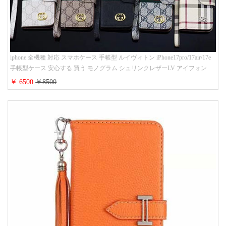
iphone 全機種 対応 スマホケース 手帳型 ルイヴィトン iPhone17pro/17air/17e
手帳型ケース 安心する 買う モノグラム シュリンクレザーLV アイフォン
16/16promaxスマホケース 手帳 多機能 グッチiphone15pro/14/13携帯ケース 大
￥ 6500
￥8500
人 レディース メンズ ストラップ付き