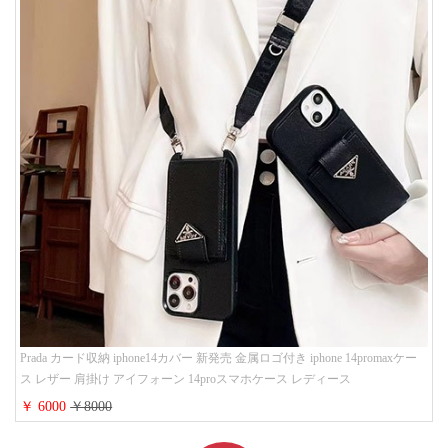
Prada カード収納 iphone14カバー 新発売 金属ロゴ付き iphone 14promaxケー
ス レザー 肩掛け アイフォーン 14proスマホケース レディース
￥ 6000
￥8000