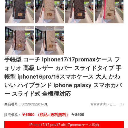
手帳型 コーチ iphone17/17promaxケース フ
ォリオ 高級 レザー カバー スライドタイプ 手
帳型 iphone16pro/16スマホケース 大人 かわ
いい ハイブランド iphone galaxy スマホカバ
ー スライド式 全機種対応
商品番号：
SC23032201-CL
レビュー(1)
￥
6500
（税込+送料無料）
￥
8500
販売価格：
iPhone17/17 pro/17 air/17promaxケース即納