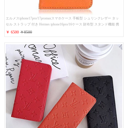
エルメスiphone17pro/17promaxスマホケース 手帳型 シュリンクレザー タッ
セル ストラップ 付き Hermes iphone16pro/16ケース 財布型 スタンド機能 携
帯カバー ハイ ブランド アイフォーン15/14/13ケース 手帳 レディース 人気
￥ 6500
￥8500