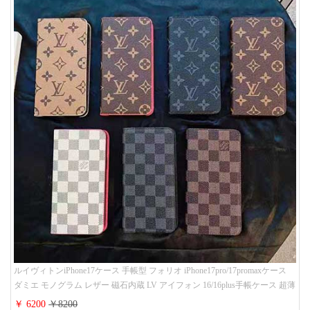
ルイヴィトンiPhone17ケース 手帳型 フォリオ iPhone17pro/17promaxケース
ダミエ モノグラム レザー 磁石内蔵 LV アイフォン 16/16plus手帳ケース 超薄
ビジネス風 メンズ レディース おしゃれ ブランドiphone15/14/13手帳型スマ
￥ 6200
￥8200