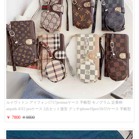
ルイヴィトン アイフォン17/17promaxケース 手帳型 モノグラム 定番柄
airpods 4/3/2 proケース 2点セット激安 グッチiphone16pro/16/15ケース 手帳型
財布カード入り 多機能 ハイ ブランド Galaxy S25/S24/S23手帳カバー おすす
￥ 7800
￥9800
め