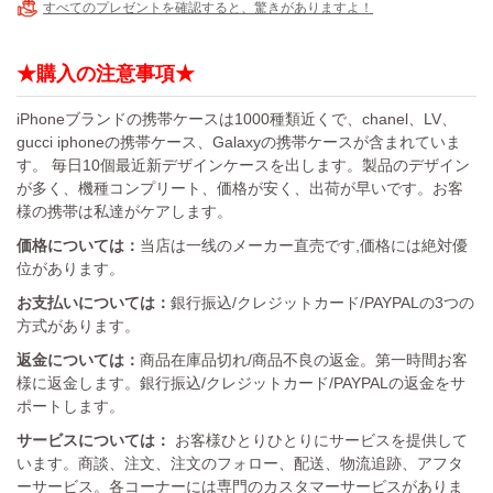
すべてのプレゼントを確認すると、驚きがありますよ！
★購入の注意事項★
iPhoneブランドの携帯ケースは1000種類近くで、chanel、LV、
gucci iphoneの携帯ケース、Galaxyの携帯ケースが含まれていま
す。 毎日10個最近新デザインケースを出します。製品のデザイン
が多く、機種コンプリート、価格が安く、出荷が早いです。お客
様の携帯は私達がケアします。
価格については：
当店は一线のメーカー直売です,価格には絶対優
位があります。
お支払いについては：
銀行振込/クレジットカード/PAYPALの3つの
方式があります。
返金については：
商品在庫品切れ/商品不良の返金。第一時間お客
様に返金します。銀行振込/クレジットカード/PAYPALの返金をサ
ポートします。
サービスについては：
お客様ひとりひとりにサービスを提供して
います。商談、注文、注文のフォロー、配送、物流追跡、アフタ
ーサービス。各コーナーには専門のカスタマーサービスがありま