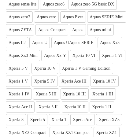
Aquos sense lite
Aquos zero6
Aquos zero 5G basic DX
Aquos zero2
Aquos zero
Aquos Ever
Aquos SERIE Mini
Aquos ZETA
Aquos Compact
Aquos
Aquos mimi
Aquos L2
Aquos U
Aquos UAquos SERIE
Aquos Xx3
Aquos Xx3 Mini
Aquos Xx-Y
Xperia 10 VI
Xperia 1 VI
Xperia 5 V
Xperia 10 V
Xperia 1 V Gaming Edition
Xperia 1 V
Xperia 5 IV
Xperia Ace III
Xperia 10 IV
Xperia 1 IV
Xperia 5 III
Xperia 10 III
Xperia 1 III
Xperia Ace II
Xperia 5 II
Xperia 10 II
Xperia 1 II
Xperia 8
Xperia 5
Xperia 1
Xperia Ace
Xperia XZ3
Xperia XZ2 Compact
Xperia XZ1 Compact
Xperia XZ1