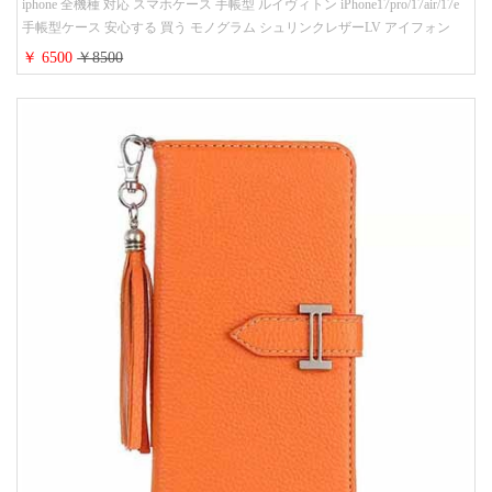
iphone 全機種 対応 スマホケース 手帳型 ルイヴィトン iPhone17pro/17air/17e
手帳型ケース 安心する 買う モノグラム シュリンクレザーLV アイフォン
16/16promaxスマホケース 手帳 多機能 グッチiphone15pro/14/13携帯ケース 大
￥ 6500
￥8500
人 レディース メンズ ストラップ付き