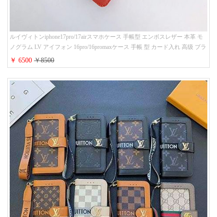
ルイヴィトンiphone17pro/17airスマホケース 手帳型 エンボスレザー 本革 モ
ノグラム LV アイフォン 16pro/16promaxケース 手帳 型 カード入れ 高级 ブラ
ンド iPhone 15/14/13 proケース 手帳型 男女通用 大人かわいい
￥ 6500
￥8500