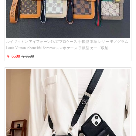
ルイヴィトン アイフォーン17/17プロケース 手帳型 本革 レザー モノグラム
Louis Vuitton iphone16/16promaxスマホケース 手帳型 カード収納
iphone15/14/13ケース ビジネス風 GUCCI galaxy s26/s25/s24ケース 手帳型 大
￥ 6500
￥8500
人 可愛い