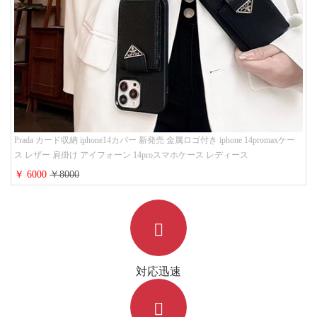
Prada カード収納 iphone14カバー 新発売 金属ロゴ付き iphone 14promaxケー
ス レザー 肩掛け アイフォーン 14proスマホケース レディース
￥ 6000
￥8000
対応迅速