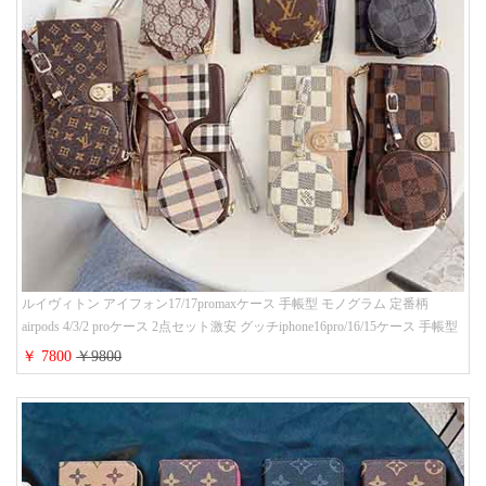
ルイヴィトン アイフォン17/17promaxケース 手帳型 モノグラム 定番柄
airpods 4/3/2 proケース 2点セット激安 グッチiphone16pro/16/15ケース 手帳型
財布カード入り 多機能 ハイ ブランド Galaxy S25/S24/S23手帳カバー おすす
￥ 7800
￥9800
め