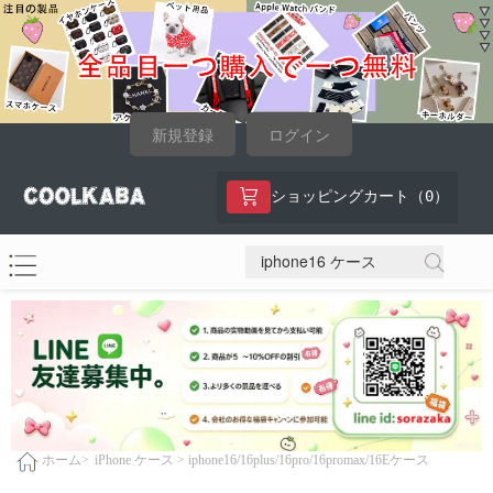
新規登録
ログイン
0
ショッピングカート（
）
iPhone ケース >
iphone16/16plus/16pro/16promax/16Eケース
ホーム>