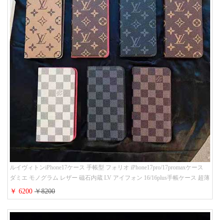
ルイヴィトンiPhone17ケース 手帳型 フォリオ iPhone17pro/17promaxケース
ダミエ モノグラム レザー 磁石内蔵 LV アイフォン 16/16plus手帳ケース 超薄
ビジネス風 メンズ レディース おしゃれ ブランドiphone15/14/13手帳型スマ
￥ 6200
￥8200
ホケース お 揃い