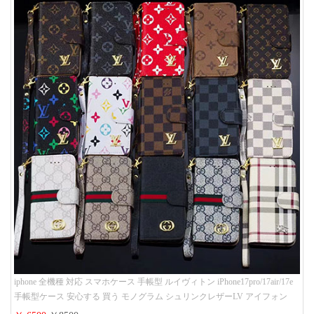
iphone 全機種 対応 スマホケース 手帳型 ルイヴィトン iPhone17pro/17air/17e
手帳型ケース 安心する 買う モノグラム シュリンクレザーLV アイフォン
16/16promaxスマホケース 手帳 多機能 グッチiphone15pro/14/13携帯ケース 大