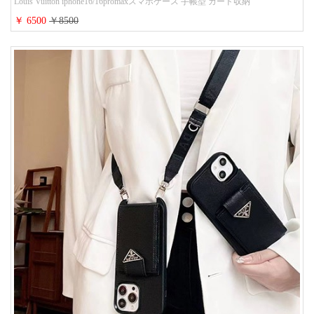
Louis Vuitton iphone16/16promaxスマホケース 手帳型 カード収納
iphone15/14/13ケース ビジネス風 GUCCI galaxy s26/s25/s24ケース 手帳型 大
￥ 6500
￥8500
人 可愛い