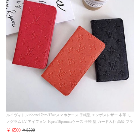
ルイヴィトンiphone17pro/17airスマホケース 手帳型 エンボスレザー 本革 モ
ノグラム LV アイフォン 16pro/16promaxケース 手帳 型 カード入れ 高级 ブラ
ンド iPhone 15/14/13 proケース 手帳型 男女通用 大人かわいい
￥ 6500
￥8500