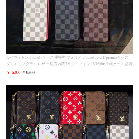
ルイヴィトンiPhone17ケース 手帳型 フォリオ iPhone17pro/17promaxケース
ダミエ モノグラム レザー 磁石内蔵 LV アイフォン 16/16plus手帳ケース 超薄
ビジネス風 メンズ レディース おしゃれ ブランドiphone15/14/13手帳型スマ
￥ 6200
￥8200
ホケース お 揃い