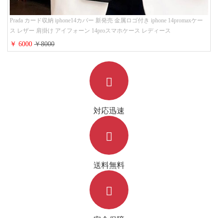
Prada カード収納 iphone14カバー 新発売 金属ロゴ付き iphone 14promaxケー
ス レザー 肩掛け アイフォーン 14proスマホケース レディース
￥ 6000
￥8000
対応迅速
送料無料