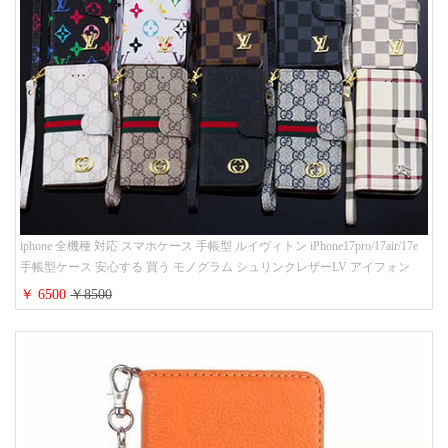
iphone 全機種 対応 スマホケース 手帳型 ルイヴィトン iPhone17pro/17air/17e
手帳型ケース 安心する 買う モノグラム シュリンクレザーLV アイフォン
16/16promaxスマホケース 手帳 多機能 グッチiphone15pro/14/13携帯ケース 大
￥ 6500
￥8500
人 レディース メンズ ストラップ付き