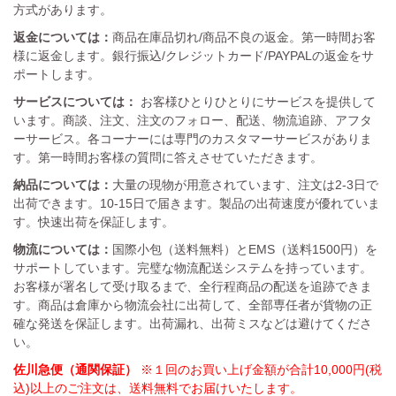
方式があります。
返金については：
商品在庫品切れ/商品不良の返金。第一時間お客
様に返金します。銀行振込/クレジットカード/PAYPALの返金をサ
ポートします。
サービスについては：
お客様ひとりひとりにサービスを提供して
います。商談、注文、注文のフォロー、配送、物流追跡、アフタ
ーサービス。各コーナーには専門のカスタマーサービスがありま
す。第一時間お客様の質問に答えさせていただきます。
納品については：
大量の現物が用意されています、注文は2-3日で
出荷できます。10-15日で届きます。製品の出荷速度が優れていま
す。快速出荷を保証します。
物流については：
国際小包（送料無料）とEMS（送料1500円）を
サポートしています。完璧な物流配送システムを持っています。
お客様が署名して受け取るまで、全行程商品の配送を追跡できま
す。商品は倉庫から物流会社に出荷して、全部専任者が貨物の正
確な発送を保証します。出荷漏れ、出荷ミスなどは避けてくださ
い。
佐川急便（通関保証）
※１回のお買い上げ金額が合計10,000円(税
込)以上のご注文は、送料無料でお届けいたします。