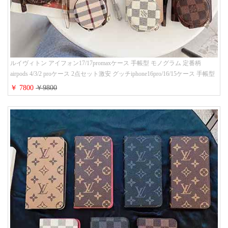
ルイヴィトン アイフォン17/17promaxケース 手帳型 モノグラム 定番柄
airpods 4/3/2 proケース 2点セット激安 グッチiphone16pro/16/15ケース 手帳型
財布カード入り 多機能 ハイ ブランド Galaxy S25/S24/S23手帳カバー おすす
￥ 7800
￥9800
め