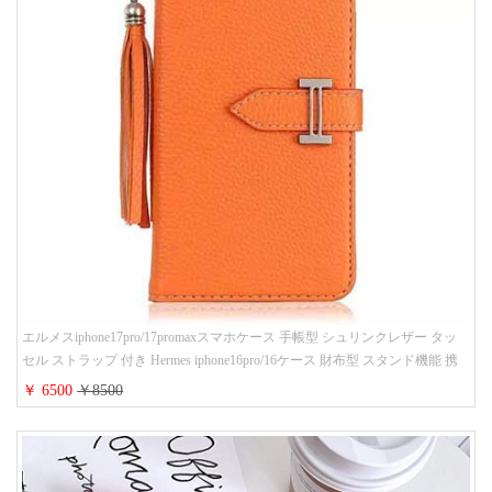
エルメスiphone17pro/17promaxスマホケース 手帳型 シュリンクレザー タッ
セル ストラップ 付き Hermes iphone16pro/16ケース 財布型 スタンド機能 携
帯カバー ハイ ブランド アイフォーン15/14/13ケース 手帳 レディース 人気
￥ 6500
￥8500