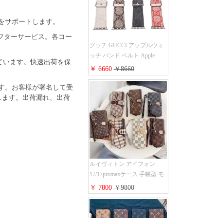
金をサポートします。
フターサービス。各コー
グッチ GUCCI アップルウォ
ッチ バンド ベルト Apple
れています。快速出荷を保
Watch ベルト交換 レザーベル
￥ 6660
￥8660
ト レザーバンド ウォッチバ
ンド 38mm 40mm 42mm 44mm
ます。お客様が署名して受
人気新作
します。出荷漏れ、出荷
ルイヴィトン アイフォン
17/17promaxケース 手帳型 モ
ノグラム 定番柄 airpods 4/3/2
￥ 7800
￥9800
proケース 2点セット激安 グ
ッチiphone16pro/16/15ケース
手帳型 財布カード入り 多機