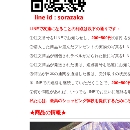
LINEで友達になることの利点は以下の通りです：
①注文番号をLINEでお知らせし、
200~500円
の割引を
②購入した商品や選んだプレゼントの実物の写真をLIN
③注文商品が梱包されラベルが貼られた後に写真をLIN
④注文商品が発送された後は、追跡番号を迅速にお知
⑤商品が日本の通関を通過した後は、受け取りの状況を
⑥LINEでの連絡を継続していただくことで、
200~500
⑦何か問題があれば、いつでもLINEでお互いに連絡
私たちは、最高のショッピング体験を提供するために
★商品の情報★