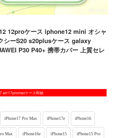
2 12proケース iphone12 mini オシャ
S20 s20plusケース galaxy
AWEI P30 P40+ 携帯カバー 上質セレ
/17 air/17promaxケース即納
iPhone17 Pro Max
iPhone17e
iPhone16
Pro Max
iPhone16e
iPhone15
iPhone15 Pro