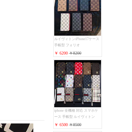
能 ハイ ブランド Galaxy
S25/S24/S23手帳カバー おす
すめ
ルイヴィトンiPhone17ケース
手帳型 フォリオ
iPhone17pro/17promaxケース
￥ 6200
￥8200
ダミエ モノグラム レザー 磁
石内蔵 LV アイフォン
16/16plus手帳ケース 超薄 ビ
ジネス風 メンズ レディース
おしゃれ ブランド
iphone15/14/13手帳型スマホケ
ース お 揃い
iphone 全機種 対応 スマホケ
ース 手帳型 ルイヴィトン
iPhone17pro/17air/17e手帳型ケ
￥ 6500
￥8500
ース 安心する 買う モノグラ