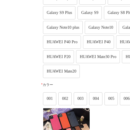
Galaxy S9 Plus
Galaxy S9
Galaxy S8 Pl
Galaxy Note10 plus
Galaxy Note10
Gala
HUAWEI P40 Pro
HUAWEI P40
HUAW
HUAWEI P20
HUAWEI Mate30 Pro
H
HUAWEI Mate20
*
カラー
001
002
003
004
005
006