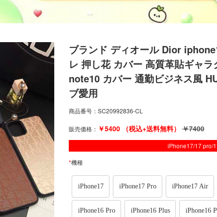
ブランド ディオール Dior iphone1
レ 押し花 カバー 高質革貼ギャラクシー
note10 カバー 通勤ビジネス風 HU
ブ愛用
商品番号：
SC20992836-CL
￥
5400
（税込+送料無料）
￥
7400
販売価格：
iPhone17/17 pro
*
機種
iPhone17
iPhone17 Pro
iPhone17 Air
iPhone16 Pro
iPhone16 Plus
iPhone16 