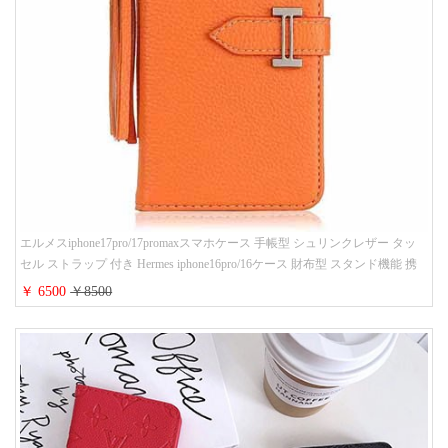
エルメスiphone17pro/17promaxスマホケース 手帳型 シュリンクレザー タッ
セル ストラップ 付き Hermes iphone16pro/16ケース 財布型 スタンド機能 携
帯カバー ハイ ブランド アイフォーン15/14/13ケース 手帳 レディース 人気
￥ 6500
￥8500