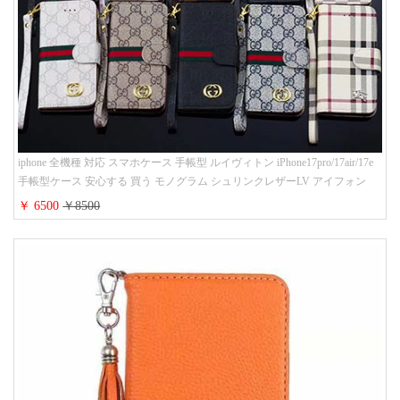
iphone 全機種 対応 スマホケース 手帳型 ルイヴィトン iPhone17pro/17air/17e
手帳型ケース 安心する 買う モノグラム シュリンクレザーLV アイフォン
16/16promaxスマホケース 手帳 多機能 グッチiphone15pro/14/13携帯ケース 大
￥ 6500
￥8500
人 レディース メンズ ストラップ付き