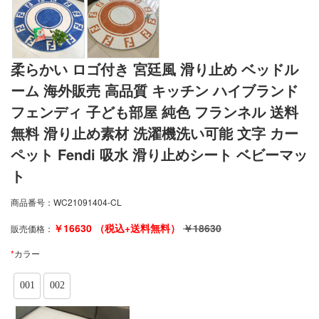
柔らかい ロゴ付き 宮廷風 滑り止め ベッドル
ーム 海外販売 高品質 キッチン ハイブランド
フェンディ 子ども部屋 純色 フランネル 送料
無料 滑り止め素材 洗濯機洗い可能 文字 カー
ペット Fendi 吸水 滑り止めシート ベビーマッ
ト
商品番号：
WC21091404-CL
￥
16630
（税込+送料無料）
￥
18630
販売価格：
*
カラー
001
002