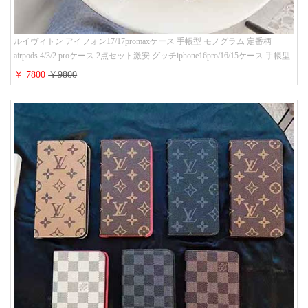
ルイヴィトン アイフォン17/17promaxケース 手帳型 モノグラム 定番柄
airpods 4/3/2 proケース 2点セット激安 グッチiphone16pro/16/15ケース 手帳型
財布カード入り 多機能 ハイ ブランド Galaxy S25/S24/S23手帳カバー おすす
￥ 7800
￥9800
め