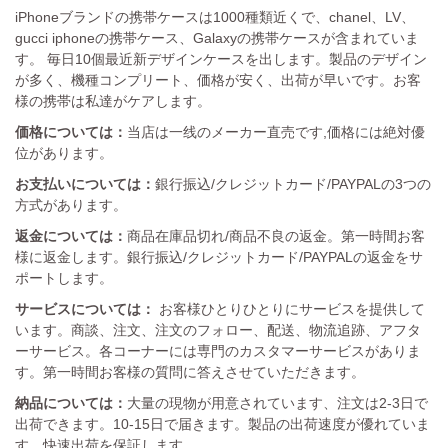
iPhoneブランドの携帯ケースは1000種類近くで、chanel、LV、
gucci iphoneの携帯ケース、Galaxyの携帯ケースが含まれていま
す。 毎日10個最近新デザインケースを出します。製品のデザイン
が多く、機種コンプリート、価格が安く、出荷が早いです。お客
様の携帯は私達がケアします。
価格については：
当店は一线のメーカー直売です,価格には絶対優
位があります。
お支払いについては：
銀行振込/クレジットカード/PAYPALの3つの
方式があります。
返金については：
商品在庫品切れ/商品不良の返金。第一時間お客
様に返金します。銀行振込/クレジットカード/PAYPALの返金をサ
ポートします。
サービスについては：
お客様ひとりひとりにサービスを提供して
います。商談、注文、注文のフォロー、配送、物流追跡、アフタ
ーサービス。各コーナーには専門のカスタマーサービスがありま
す。第一時間お客様の質問に答えさせていただきます。
納品については：
大量の現物が用意されています、注文は2-3日で
出荷できます。10-15日で届きます。製品の出荷速度が優れていま
す。快速出荷を保証します。