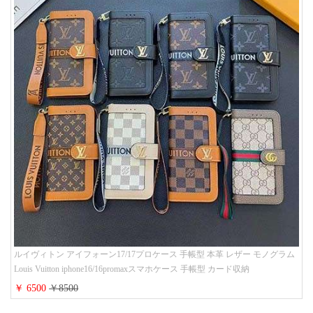
ルイヴィトン アイフォーン17/17プロケース 手帳型 本革 レザー モノグラム
Louis Vuitton iphone16/16promaxスマホケース 手帳型 カード収納
iphone15/14/13ケース ビジネス風 GUCCI galaxy s26/s25/s24ケース 手帳型 大
￥ 6500
￥8500
人 可愛い