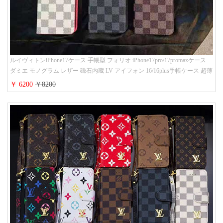
ルイヴィトンiPhone17ケース 手帳型 フォリオ iPhone17pro/17promaxケース
ダミエ モノグラム レザー 磁石内蔵 LV アイフォン 16/16plus手帳ケース 超薄
ビジネス風 メンズ レディース おしゃれ ブランドiphone15/14/13手帳型スマ
￥ 6200
￥8200
ホケース お 揃い