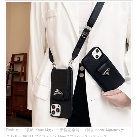
Prada カード収納 iphone14カバー 新発売 金属ロゴ付き iphone 14promaxケー
ス レザー 肩掛け アイフォーン 14proスマホケース レディース