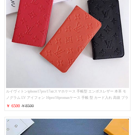
ルイヴィトンiphone17pro/17airスマホケース 手帳型 エンボスレザー 本革 モ
ノグラム LV アイフォン 16pro/16promaxケース 手帳 型 カード入れ 高级 ブラ
ンド iPhone 15/14/13 proケース 手帳型 男女通用 大人かわいい
￥ 6500
￥8500