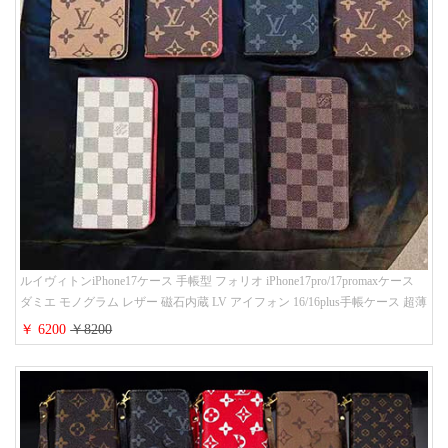
ルイヴィトンiPhone17ケース 手帳型 フォリオ iPhone17pro/17promaxケース
ダミエ モノグラム レザー 磁石内蔵 LV アイフォン 16/16plus手帳ケース 超薄
ビジネス風 メンズ レディース おしゃれ ブランドiphone15/14/13手帳型スマ
￥ 6200
￥8200
ホケース お 揃い