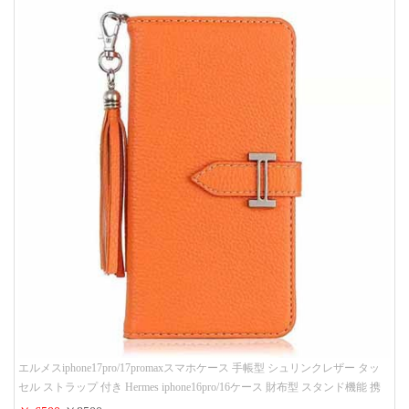
エルメスiphone17pro/17promaxスマホケース 手帳型 シュリンクレザー タッ
セル ストラップ 付き Hermes iphone16pro/16ケース 財布型 スタンド機能 携
帯カバー ハイ ブランド アイフォーン15/14/13ケース 手帳 レディース 人気