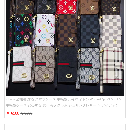
iphone 全機種 対応 スマホケース 手帳型 ルイヴィトン iPhone17pro/17air/17e
手帳型ケース 安心する 買う モノグラム シュリンクレザーLV アイフォン
16/16promaxスマホケース 手帳 多機能 グッチiphone15pro/14/13携帯ケース 大
￥ 6500
￥8500
人 レディース メンズ ストラップ付き