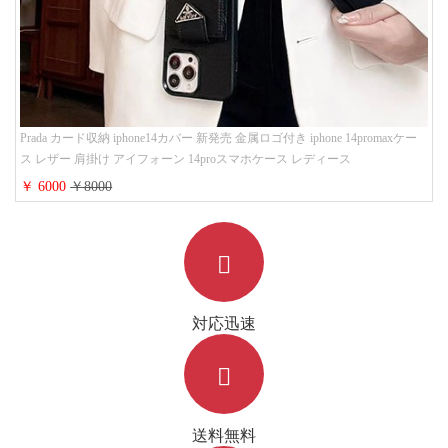
Prada カード収納 iphone14カバー 新発売 金属ロゴ付き iphone 14promaxケー
ス レザー 肩掛け アイフォーン 14proスマホケース レディース
￥ 6000
￥8000
対応迅速
送料無料