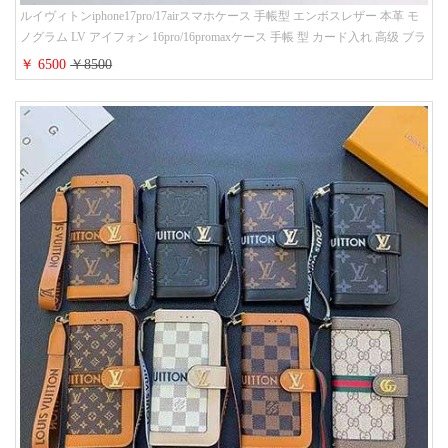
ルイヴィトンiphone17pro/17airスマホケース 手帳型 エンボスレザー 本革 モ
ノグラム LV アイフォン 16pro/16promaxケース 手帳 型 カード入れ 高级 ブラ
ンド iPhone 15/14/13 proケース 手帳型 男女通用 大人かわいい
￥ 6500
￥8500