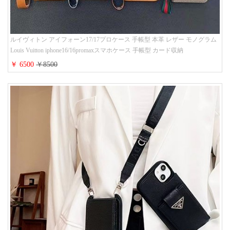
ルイヴィトン アイフォーン17/17プロケース 手帳型 本革 レザー モノグラム
Louis Vuitton iphone16/16promaxスマホケース 手帳型 カード収納
iphone15/14/13ケース ビジネス風 GUCCI galaxy s26/s25/s24ケース 手帳型 大
￥ 6500
￥8500
人 可愛い