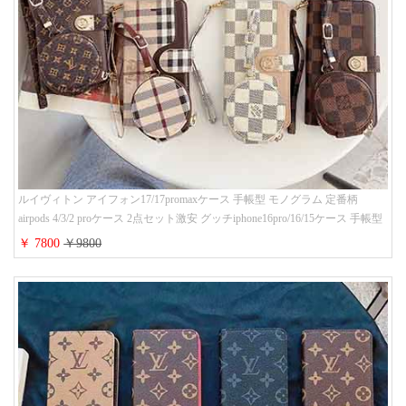
ルイヴィトン アイフォン17/17promaxケース 手帳型 モノグラム 定番柄
airpods 4/3/2 proケース 2点セット激安 グッチiphone16pro/16/15ケース 手帳型
財布カード入り 多機能 ハイ ブランド Galaxy S25/S24/S23手帳カバー おすす
￥ 7800
￥9800
め