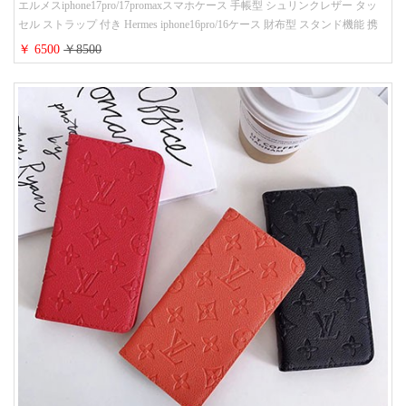
エルメスiphone17pro/17promaxスマホケース 手帳型 シュリンクレザー タッ
セル ストラップ 付き Hermes iphone16pro/16ケース 財布型 スタンド機能 携
帯カバー ハイ ブランド アイフォーン15/14/13ケース 手帳 レディース 人気
￥ 6500
￥8500