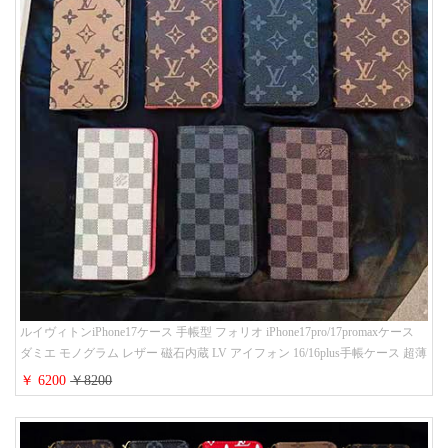
ルイヴィトンiPhone17ケース 手帳型 フォリオ iPhone17pro/17promaxケース
ダミエ モノグラム レザー 磁石内蔵 LV アイフォン 16/16plus手帳ケース 超薄
ビジネス風 メンズ レディース おしゃれ ブランドiphone15/14/13手帳型スマ
￥ 6200
￥8200
ホケース お 揃い