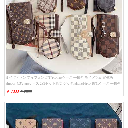
ルイヴィトン アイフォン17/17promaxケース 手帳型 モノグラム 定番柄
airpods 4/3/2 proケース 2点セット激安 グッチiphone16pro/16/15ケース 手帳型
財布カード入り 多機能 ハイ ブランド Galaxy S25/S24/S23手帳カバー おすす
￥ 7800
￥9800
め