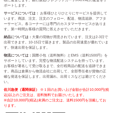
様に返金します。銀行振込/クレジットカード/PAYPALの返金をサ
ポートします。
サービスについては：
お客様ひとりひとりにサービスを提供して
います。商談、注文、注文のフォロー、配送、物流追跡、アフタ
ーサービス。各コーナーには専門のカスタマーサービスがありま
す。第一時間お客様の質問に答えさせていただきます。
納品については：
大量の現物が用意されています、注文は2-3日で
出荷できます。10-15日で届きます。製品の出荷速度が優れていま
す。快速出荷を保証します。
物流については：
国際小包（送料無料）とEMS（送料1500円）を
サポートしています。完璧な物流配送システムを持っています。
お客様が署名して受け取るまで、全行程商品の配送を追跡できま
す。商品は倉庫から物流会社に出荷して、全部専任者が貨物の正
確な発送を保証します。出荷漏れ、出荷ミスなどは避けてくださ
い。
佐川急便（通関保証）
※１回のお買い上げ金額が合計10,000円(税
込)以上のご注文は、送料無料でお届けいたします。
※合計10,000円(税込)未満のご注文は、送料1500円を頂戴してお
ります。