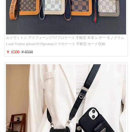
ルイヴィトン アイフォーン17/17プロケース 手帳型 本革 レザー モノグラム
Louis Vuitton iphone16/16promaxスマホケース 手帳型 カード収納
iphone15/14/13ケース ビジネス風 GUCCI galaxy s26/s25/s24ケース 手帳型 大
￥ 6500
￥8500
人 可愛い