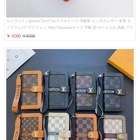
ルイヴィトンiphone17pro/17airスマホケース 手帳型 エンボスレザー 本革 モ
ノグラム LV アイフォン 16pro/16promaxケース 手帳 型 カード入れ 高级 ブラ
ンド iPhone 15/14/13 proケース 手帳型 男女通用 大人かわいい
￥ 6500
￥8500