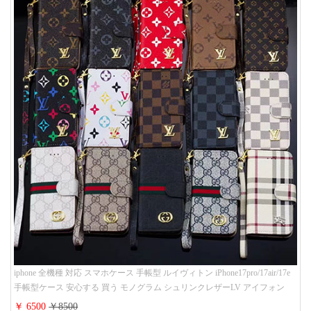
iphone 全機種 対応 スマホケース 手帳型 ルイヴィトン iPhone17pro/17air/17e
手帳型ケース 安心する 買う モノグラム シュリンクレザーLV アイフォン
16/16promaxスマホケース 手帳 多機能 グッチiphone15pro/14/13携帯ケース 大
￥ 6500
￥8500