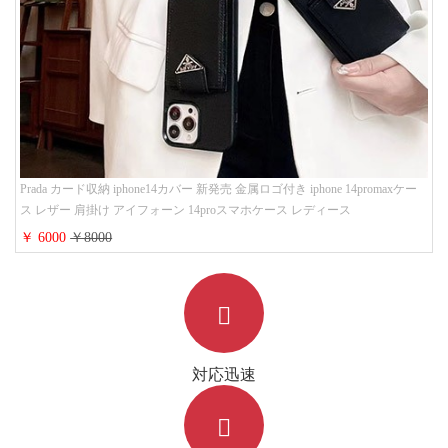
Prada カード収納 iphone14カバー 新発売 金属ロゴ付き iphone 14promaxケー
ス レザー 肩掛け アイフォーン 14proスマホケース レディース
￥ 6000
￥8000
対応迅速