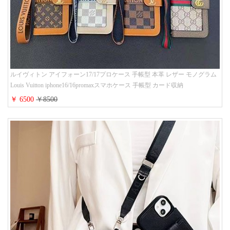
ルイヴィトン アイフォーン17/17プロケース 手帳型 本革 レザー モノグラム
Louis Vuitton iphone16/16promaxスマホケース 手帳型 カード収納
iphone15/14/13ケース ビジネス風 GUCCI galaxy s26/s25/s24ケース 手帳型 大
￥ 6500
￥8500
人 可愛い