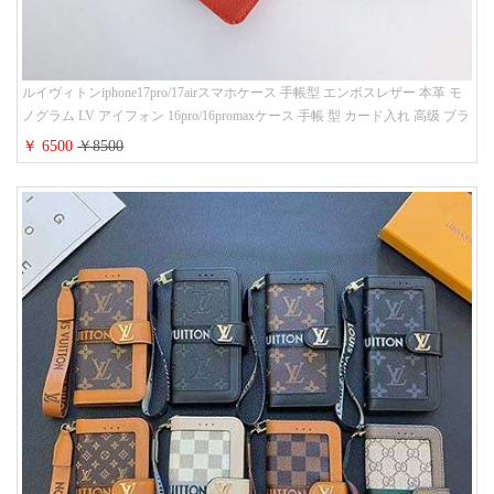
ルイヴィトンiphone17pro/17airスマホケース 手帳型 エンボスレザー 本革 モ
ノグラム LV アイフォン 16pro/16promaxケース 手帳 型 カード入れ 高级 ブラ
ンド iPhone 15/14/13 proケース 手帳型 男女通用 大人かわいい
￥ 6500
￥8500