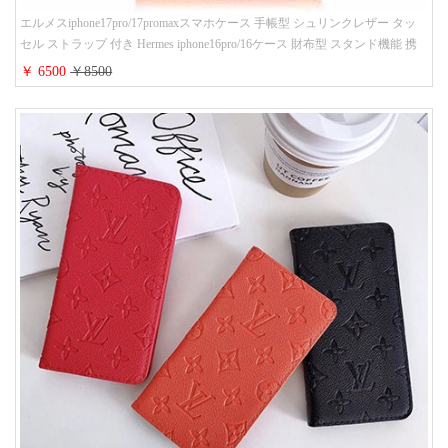
エルメスiphone17pro/17promaxスマホケース 手帳型 シュリンクレザー タッ
セル ストラップ 付き Hermes iphone16pro/16ケース 財布型 スタンド機能 携
帯カバー ハイ ブランド アイフォーン15/14/13ケース 手帳 レディース 人気
￥ 6500
￥8500