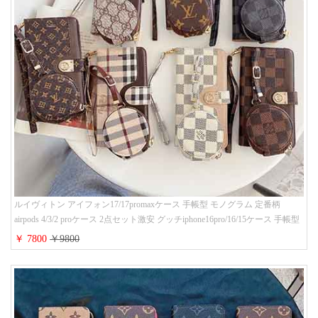
ルイヴィトン アイフォン17/17promaxケース 手帳型 モノグラム 定番柄
airpods 4/3/2 proケース 2点セット激安 グッチiphone16pro/16/15ケース 手帳型
財布カード入り 多機能 ハイ ブランド Galaxy S25/S24/S23手帳カバー おすす
￥ 7800
￥9800
め