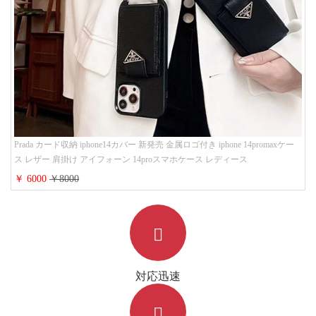
Prada カード収納 iphone14カバー 新発売 金属ロゴ付き iphone 14promaxケー
ス レザー 肩掛け アイフォーン 14proスマホケース レディース
￥ 6000
￥8000
対応迅速