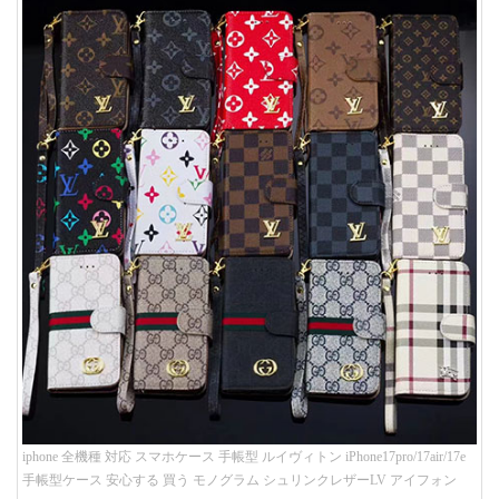
iphone 全機種 対応 スマホケース 手帳型 ルイヴィトン iPhone17pro/17air/17e
手帳型ケース 安心する 買う モノグラム シュリンクレザーLV アイフォン