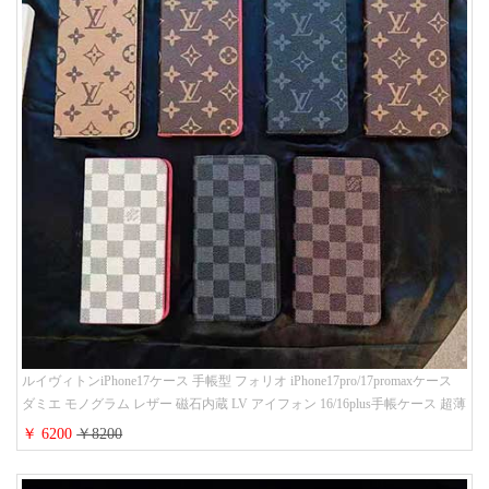
ルイヴィトンiPhone17ケース 手帳型 フォリオ iPhone17pro/17promaxケース
ダミエ モノグラム レザー 磁石内蔵 LV アイフォン 16/16plus手帳ケース 超薄
ビジネス風 メンズ レディース おしゃれ ブランドiphone15/14/13手帳型スマ
￥ 6200
￥8200
ホケース お 揃い