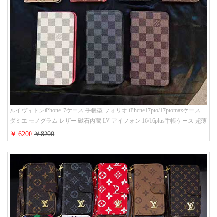
ルイヴィトンiPhone17ケース 手帳型 フォリオ iPhone17pro/17promaxケース
ダミエ モノグラム レザー 磁石内蔵 LV アイフォン 16/16plus手帳ケース 超薄
ビジネス風 メンズ レディース おしゃれ ブランドiphone15/14/13手帳型スマ
￥ 6200
￥8200
ホケース お 揃い