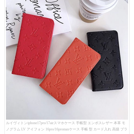
ルイヴィトンiphone17pro/17airスマホケース 手帳型 エンボスレザー 本革 モ
ノグラム LV アイフォン 16pro/16promaxケース 手帳 型 カード入れ 高级 ブラ