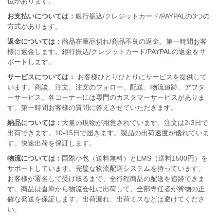
位があります。
お支払いについては：
銀行振込/クレジットカード/PAYPALの3つの
方式があります。
返金については：
商品在庫品切れ/商品不良の返金。第一時間お客
様に返金します。銀行振込/クレジットカード/PAYPALの返金をサ
ポートします。
サービスについては：
お客様ひとりひとりにサービスを提供して
います。商談、注文、注文のフォロー、配送、物流追跡、アフタ
ーサービス。各コーナーには専門のカスタマーサービスがありま
す。第一時間お客様の質問に答えさせていただきます。
納品については：
大量の現物が用意されています、注文は2-3日で
出荷できます。10-15日で届きます。製品の出荷速度が優れていま
す。快速出荷を保証します。
物流については：
国際小包（送料無料）とEMS（送料1500円）を
サポートしています。完璧な物流配送システムを持っています。
お客様が署名して受け取るまで、全行程商品の配送を追跡できま
す。商品は倉庫から物流会社に出荷して、全部専任者が貨物の正
確な発送を保証します。出荷漏れ、出荷ミスなどは避けてくださ
い。