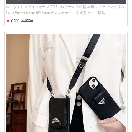
ルイヴィトン アイフォーン17/17プロケース 手帳型 本革 レザー モノグラム
Louis Vuitton iphone16/16promaxスマホケース 手帳型 カード収納
iphone15/14/13ケース ビジネス風 GUCCI galaxy s26/s25/s24ケース 手帳型 大
￥ 6500
￥8500
人 可愛い