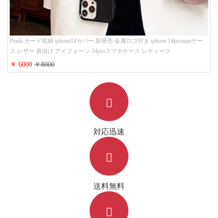
Prada カード収納 iphone14カバー 新発売 金属ロゴ付き iphone 14promaxケー
ス レザー 肩掛け アイフォーン 14proスマホケース レディース
￥ 6000
￥8000
対応迅速
送料無料