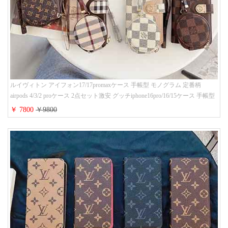
ルイヴィトン アイフォン17/17promaxケース 手帳型 モノグラム 定番柄
airpods 4/3/2 proケース 2点セット激安 グッチiphone16pro/16/15ケース 手帳型
財布カード入り 多機能 ハイ ブランド Galaxy S25/S24/S23手帳カバー おすす
￥ 7800
￥9800
め