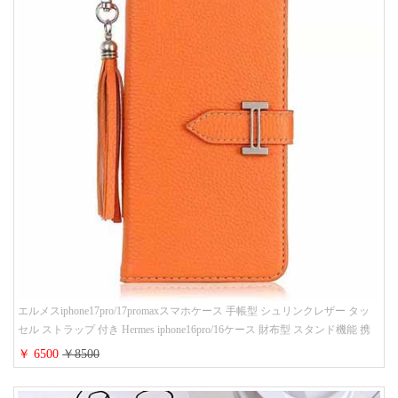
エルメスiphone17pro/17promaxスマホケース 手帳型 シュリンクレザー タッ
セル ストラップ 付き Hermes iphone16pro/16ケース 財布型 スタンド機能 携
帯カバー ハイ ブランド アイフォーン15/14/13ケース 手帳 レディース 人気
￥ 6500
￥8500