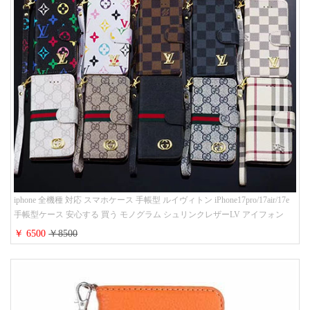
iphone 全機種 対応 スマホケース 手帳型 ルイヴィトン iPhone17pro/17air/17e
手帳型ケース 安心する 買う モノグラム シュリンクレザーLV アイフォン
16/16promaxスマホケース 手帳 多機能 グッチiphone15pro/14/13携帯ケース 大
￥ 6500
￥8500
人 レディース メンズ ストラップ付き