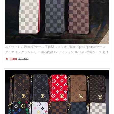
ルイヴィトンiPhone17ケース 手帳型 フォリオ iPhone17pro/17promaxケース
ダミエ モノグラム レザー 磁石内蔵 LV アイフォン 16/16plus手帳ケース 超薄
ビジネス風 メンズ レディース おしゃれ ブランドiphone15/14/13手帳型スマ
￥ 6200
￥8200
ホケース お 揃い