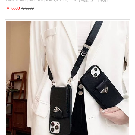
Louis Vuitton iphone16/16promaxスマホケース 手帳型 カード収納
iphone15/14/13ケース ビジネス風 GUCCI galaxy s26/s25/s24ケース 手帳型 大
￥ 6500
￥8500
人 可愛い