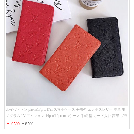
ルイヴィトンiphone17pro/17airスマホケース 手帳型 エンボスレザー 本革 モ
ノグラム LV アイフォン 16pro/16promaxケース 手帳 型 カード入れ 高级 ブラ
ンド iPhone 15/14/13 proケース 手帳型 男女通用 大人かわいい
￥ 6500
￥8500