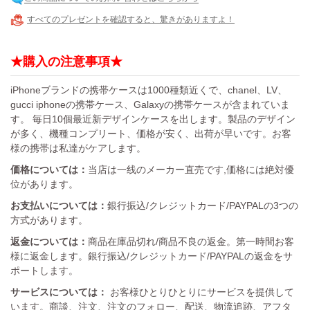
すべてのプレゼントを確認すると、驚きがありますよ！
★購入の注意事項★
iPhoneブランドの携帯ケースは1000種類近くで、chanel、LV、
gucci iphoneの携帯ケース、Galaxyの携帯ケースが含まれていま
す。 毎日10個最近新デザインケースを出します。製品のデザイン
が多く、機種コンプリート、価格が安く、出荷が早いです。お客
様の携帯は私達がケアします。
価格については：
当店は一线のメーカー直売です,価格には絶対優
位があります。
お支払いについては：
銀行振込/クレジットカード/PAYPALの3つの
方式があります。
返金については：
商品在庫品切れ/商品不良の返金。第一時間お客
様に返金します。銀行振込/クレジットカード/PAYPALの返金をサ
ポートします。
サービスについては：
お客様ひとりひとりにサービスを提供して
います。商談、注文、注文のフォロー、配送、物流追跡、アフタ