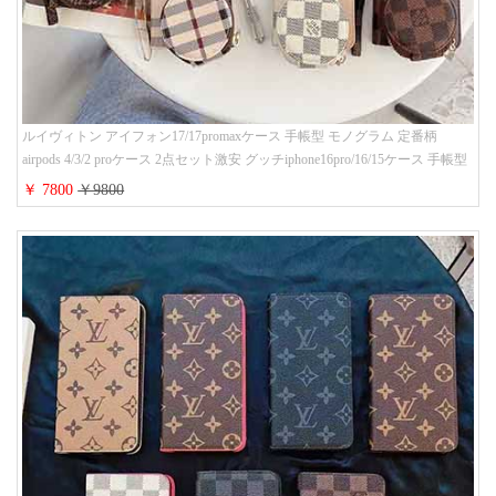
ルイヴィトン アイフォン17/17promaxケース 手帳型 モノグラム 定番柄
airpods 4/3/2 proケース 2点セット激安 グッチiphone16pro/16/15ケース 手帳型
財布カード入り 多機能 ハイ ブランド Galaxy S25/S24/S23手帳カバー おすす
￥ 7800
￥9800
め