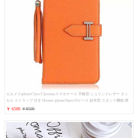
エルメスiphone17pro/17promaxスマホケース 手帳型 シュリンクレザー タッ
セル ストラップ 付き Hermes iphone16pro/16ケース 財布型 スタンド機能 携
帯カバー ハイ ブランド アイフォーン15/14/13ケース 手帳 レディース 人気
￥ 6500
￥8500