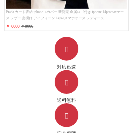
Prada カード収納 iphone14カバー 新発売 金属ロゴ付き iphone 14promaxケー
ス レザー 肩掛け アイフォーン 14proスマホケース レディース
￥ 6000
￥8000
対応迅速
送料無料