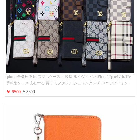
iphone 全機種 対応 スマホケース 手帳型 ルイヴィトン iPhone17pro/17air/17e
手帳型ケース 安心する 買う モノグラム シュリンクレザーLV アイフォン
16/16promaxスマホケース 手帳 多機能 グッチiphone15pro/14/13携帯ケース 大
￥ 6500
￥8500
人 レディース メンズ ストラップ付き