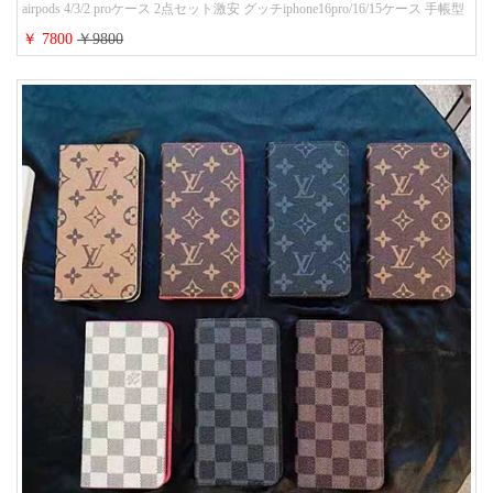
airpods 4/3/2 proケース 2点セット激安 グッチiphone16pro/16/15ケース 手帳型
財布カード入り 多機能 ハイ ブランド Galaxy S25/S24/S23手帳カバー おすす
￥ 7800
￥9800
め