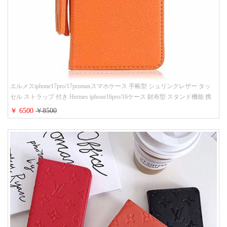
エルメスiphone17pro/17promaxスマホケース 手帳型 シュリンクレザー タッ
セル ストラップ 付き Hermes iphone16pro/16ケース 財布型 スタンド機能 携
帯カバー ハイ ブランド アイフォーン15/14/13ケース 手帳 レディース 人気
￥ 6500
￥8500