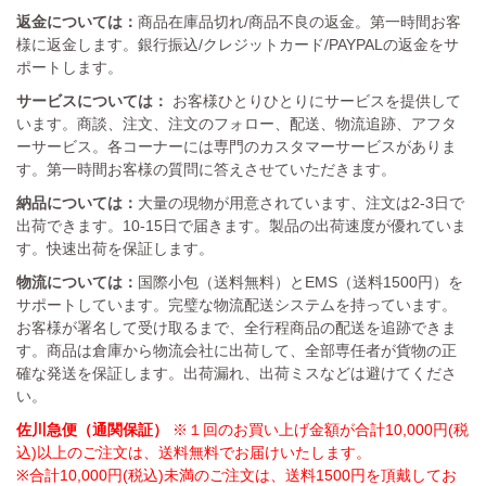
返金については：
商品在庫品切れ/商品不良の返金。第一時間お客
様に返金します。銀行振込/クレジットカード/PAYPALの返金をサ
ポートします。
サービスについては：
お客様ひとりひとりにサービスを提供して
います。商談、注文、注文のフォロー、配送、物流追跡、アフタ
ーサービス。各コーナーには専門のカスタマーサービスがありま
す。第一時間お客様の質問に答えさせていただきます。
納品については：
大量の現物が用意されています、注文は2-3日で
出荷できます。10-15日で届きます。製品の出荷速度が優れていま
す。快速出荷を保証します。
物流については：
国際小包（送料無料）とEMS（送料1500円）を
サポートしています。完璧な物流配送システムを持っています。
お客様が署名して受け取るまで、全行程商品の配送を追跡できま
す。商品は倉庫から物流会社に出荷して、全部専任者が貨物の正
確な発送を保証します。出荷漏れ、出荷ミスなどは避けてくださ
い。
佐川急便（通関保証）
※１回のお買い上げ金額が合計10,000円(税
込)以上のご注文は、送料無料でお届けいたします。
※合計10,000円(税込)未満のご注文は、送料1500円を頂戴してお