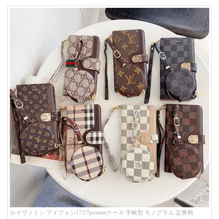
ルイヴィトン アイフォン17/17promaxケース 手帳型 モノグラム 定番柄