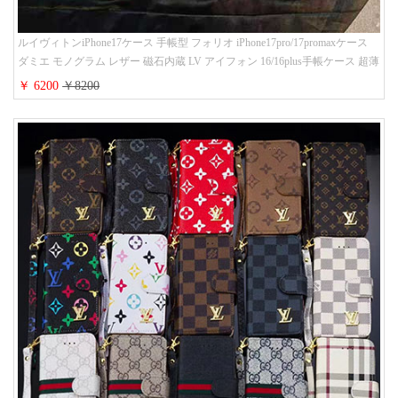
ルイヴィトンiPhone17ケース 手帳型 フォリオ iPhone17pro/17promaxケース
ダミエ モノグラム レザー 磁石内蔵 LV アイフォン 16/16plus手帳ケース 超薄
ビジネス風 メンズ レディース おしゃれ ブランドiphone15/14/13手帳型スマ
￥ 6200
￥8200
ホケース お 揃い