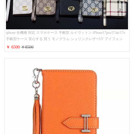
iphone 全機種 対応 スマホケース 手帳型 ルイヴィトン iPhone17pro/17air/17e
手帳型ケース 安心する 買う モノグラム シュリンクレザーLV アイフォン
16/16promaxスマホケース 手帳 多機能 グッチiphone15pro/14/13携帯ケース 大
￥ 6500
￥8500
人 レディース メンズ ストラップ付き