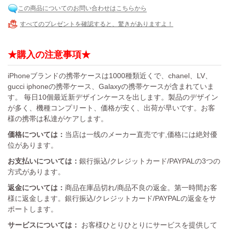
この商品についてのお問い合わせはこちらから
すべてのプレゼントを確認すると、驚きがありますよ！
★購入の注意事項★
iPhoneブランドの携帯ケースは1000種類近くで、chanel、LV、
gucci iphoneの携帯ケース、Galaxyの携帯ケースが含まれていま
す。 毎日10個最近新デザインケースを出します。製品のデザイン
が多く、機種コンプリート、価格が安く、出荷が早いです。お客
様の携帯は私達がケアします。
価格については：
当店は一线のメーカー直売です,価格には絶対優
位があります。
お支払いについては：
銀行振込/クレジットカード/PAYPALの3つの
方式があります。
返金については：
商品在庫品切れ/商品不良の返金。第一時間お客
様に返金します。銀行振込/クレジットカード/PAYPALの返金をサ
ポートします。
サービスについては：
お客様ひとりひとりにサービスを提供して