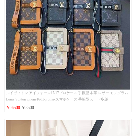
ルイヴィトン アイフォーン17/17プロケース 手帳型 本革 レザー モノグラム
Louis Vuitton iphone16/16promaxスマホケース 手帳型 カード収納
iphone15/14/13ケース ビジネス風 GUCCI galaxy s26/s25/s24ケース 手帳型 大
￥ 6500
￥8500
人 可愛い