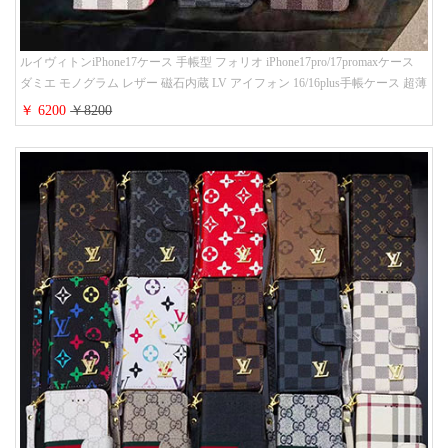
ルイヴィトンiPhone17ケース 手帳型 フォリオ iPhone17pro/17promaxケース
ダミエ モノグラム レザー 磁石内蔵 LV アイフォン 16/16plus手帳ケース 超薄
ビジネス風 メンズ レディース おしゃれ ブランドiphone15/14/13手帳型スマ
￥ 6200
￥8200
ホケース お 揃い