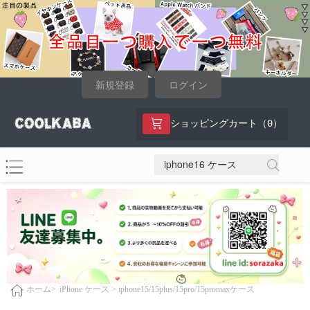
新規登録
ログイン
0
ショッピングカート（
）
iPhone ケース >
iphone15/15plus/15pro/15promaxケース
ホーム>