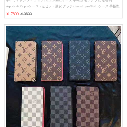
ルイヴィトン アイフォン17/17promaxケース 手帳型 モノグラム 定番柄
airpods 4/3/2 proケース 2点セット激安 グッチiphone16pro/16/15ケース 手帳型
財布カード入り 多機能 ハイ ブランド Galaxy S25/S24/S23手帳カバー おすす
￥ 7800
￥9800
め