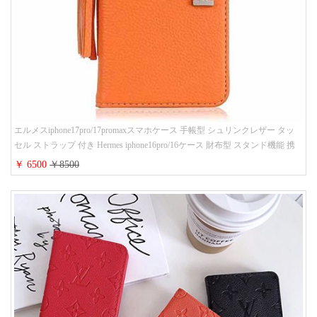
エルメスiphone17pro/17promaxスマホケース 手帳型 シュリンクレザー タッ
セル ストラップ 付き Hermes iphone16pro/16ケース 財布型 スタンド機能 携
帯カバー ハイ ブランド アイフォーン15/14/13ケース 手帳 レディース 人気
￥ 6500
￥8500