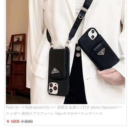
Prada カード収納 iphone14カバー 新発売 金属ロゴ付き iphone 14promaxケー
ス レザー 肩掛け アイフォーン 14proスマホケース レディース
￥ 6000
￥8000