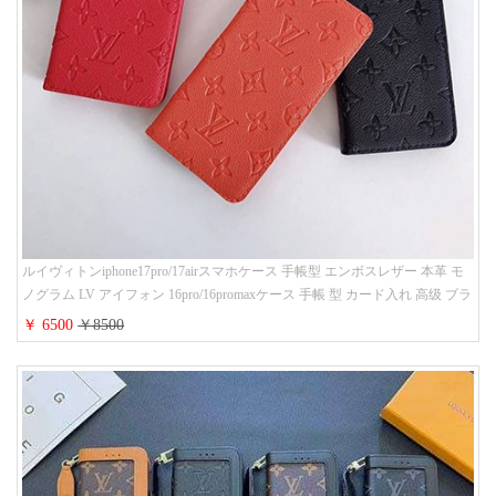
ルイヴィトンiphone17pro/17airスマホケース 手帳型 エンボスレザー 本革 モ
ノグラム LV アイフォン 16pro/16promaxケース 手帳 型 カード入れ 高级 ブラ
ンド iPhone 15/14/13 proケース 手帳型 男女通用 大人かわいい
￥ 6500
￥8500