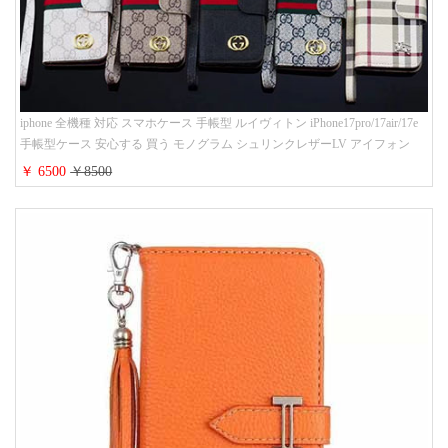
iphone 全機種 対応 スマホケース 手帳型 ルイヴィトン iPhone17pro/17air/17e
手帳型ケース 安心する 買う モノグラム シュリンクレザーLV アイフォン
16/16promaxスマホケース 手帳 多機能 グッチiphone15pro/14/13携帯ケース 大
￥ 6500
￥8500
人 レディース メンズ ストラップ付き