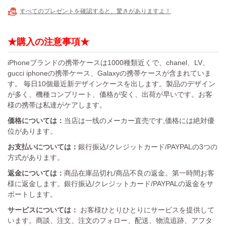
すべてのプレゼントを確認すると、驚きがありますよ！
★購入の注意事項★
iPhoneブランドの携帯ケースは1000種類近くで、chanel、LV、
gucci iphoneの携帯ケース、Galaxyの携帯ケースが含まれていま
す。 毎日10個最近新デザインケースを出します。製品のデザイン
が多く、機種コンプリート、価格が安く、出荷が早いです。お客
様の携帯は私達がケアします。
価格については：
当店は一线のメーカー直売です,価格には絶対優
位があります。
お支払いについては：
銀行振込/クレジットカード/PAYPALの3つの
方式があります。
返金については：
商品在庫品切れ/商品不良の返金。第一時間お客
様に返金します。銀行振込/クレジットカード/PAYPALの返金をサ
ポートします。
サービスについては：
お客様ひとりひとりにサービスを提供して
います。商談、注文、注文のフォロー、配送、物流追跡、アフタ