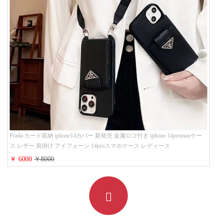
Prada カード収納 iphone14カバー 新発売 金属ロゴ付き iphone 14promaxケー
ス レザー 肩掛け アイフォーン 14proスマホケース レディース
￥ 6000
￥8000