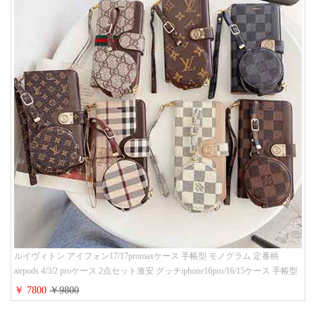
ルイヴィトン アイフォン17/17promaxケース 手帳型 モノグラム 定番柄
airpods 4/3/2 proケース 2点セット激安 グッチiphone16pro/16/15ケース 手帳型
財布カード入り 多機能 ハイ ブランド Galaxy S25/S24/S23手帳カバー おすす
￥ 7800
￥9800
め