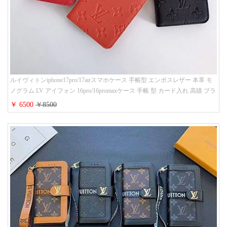
ルイヴィトンiphone17pro/17airスマホケース 手帳型 エンボスレザー 本革 モ
ノグラム LV アイフォン 16pro/16promaxケース 手帳 型 カード入れ 高级 ブラ
ンド iPhone 15/14/13 proケース 手帳型 男女通用 大人かわいい
￥ 6500
￥8500