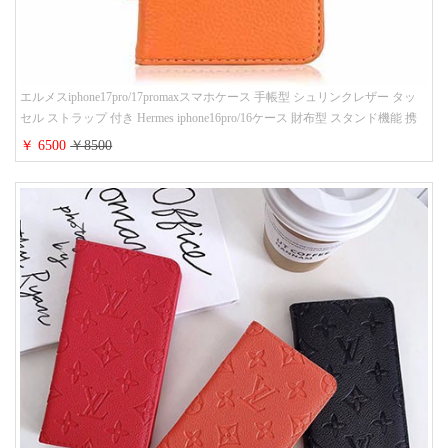
エルメスiphone17pro/17promaxスマホケース 手帳型 シュリンクレザー タッ
セル ストラップ 付き Hermes iphone16pro/16ケース 財布型 スタンド機能 携
帯カバー ハイ ブランド アイフォーン15/14/13ケース 手帳 レディース 人気
￥ 6500
￥8500