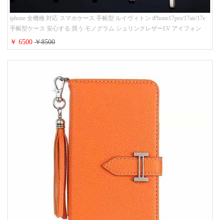
iphone 全機種 対応 スマホケース 手帳型 ルイヴィトン iPhone17pro/17air/17e
手帳型ケース 安心する 買う モノグラム シュリンクレザーLV アイフォン
16/16promaxスマホケース 手帳 多機能 グッチiphone15pro/14/13携帯ケース 大
￥ 6500
￥8500
人 レディース メンズ ストラップ付き