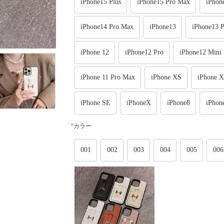
iPhone15 Plus
iPhone15 Pro Max
iPhon
iPhone14 Pro Max
iPhone13
iPhone13 P
iPhone 12
iPhone12 Pro
iPhone12 Mini
iPhone 11 Pro Max
iPhone XS
iPhone 
iPhone SE
iPhoneX
iPhone8
iPhon
*
カラー
001
002
003
004
005
006