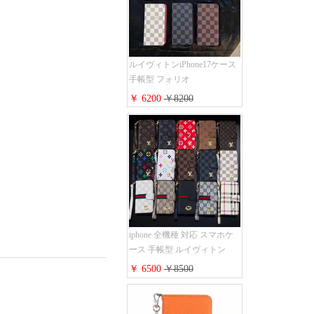
すめ
ルイヴィトンiPhone17ケース
手帳型 フォリオ
iPhone17pro/17promaxケース
￥ 6200
￥8200
ダミエ モノグラム レザー 磁
石内蔵 LV アイフォン
16/16plus手帳ケース 超薄 ビ
ジネス風 メンズ レディース
おしゃれ ブランド
iphone15/14/13手帳型スマホケ
ース お 揃い
iphone 全機種 対応 スマホケ
ース 手帳型 ルイヴィトン
iPhone17pro/17air/17e手帳型ケ
￥ 6500
￥8500
ース 安心する 買う モノグラ
ム シュリンクレザーLV アイ
フォン16/16promaxスマホケー