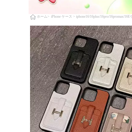
iPhone ケース >
iphone16/16plus/16pro/16promax/1
ホーム>