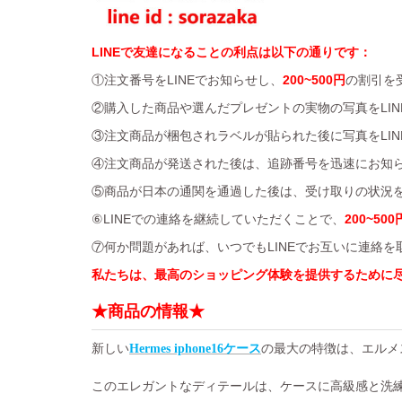
LINEで友達になることの利点は以下の通りです：
①注文番号をLINEでお知らせし、
200~500円
の割引を
②購入した商品や選んだプレゼントの実物の写真をLIN
③注文商品が梱包されラベルが貼られた後に写真をLIN
④注文商品が発送された後は、追跡番号を迅速にお知
⑤商品が日本の通関を通過した後は、受け取りの状況を
⑥LINEでの連絡を継続していただくことで、
200~500
⑦何か問題があれば、いつでもLINEでお互いに連絡
私たちは、最高のショッピング体験を提供するために
★商品の情報★
新しい
の最大の特徴は、エルメ
Hermes iphone16ケース
このエレガントなディテールは、ケースに高級感と洗