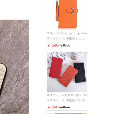
ス 手帳 多機能 グッチ
iphone15pro/14/13携帯ケース
大人 レディース メンズ スト
ラップ付き
エルメスiphone17pro/17promax
スマホケース 手帳型 シュリ
ンクレザー タッセル ストラ
￥ 6500
￥8500
ップ 付き Hermes
iphone16pro/16ケース 財布型
スタンド機能 携帯カバー ハ
イ ブランド アイフォーン
15/14/13ケース 手帳 レディー
ス 人気
ルイヴィトンiphone17pro/17air
スマホケース 手帳型 エンボ
スレザー 本革 モノグラム LV
￥ 6500
￥8500
アイフォン 16pro/16promaxケ