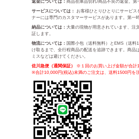
返金については：
商品在庫品切れ/商品不良の返金。第一
サービスについては：
お客様ひとりひとりにサービス
ナーには専門のカスタマーサービスがあります。第一
納品については：
大量の現物が用意されています、注文
証します。
物流については：
国際小包（送料無料）とEMS（送料
け取るまで、全行程商品の配送を追跡できます。商品
ミスなどは避けてください。
佐川急便（通関保証）
※１回のお買い上げ金額が合計10
※合計10,000円(税込)未満のご注文は、送料1500円