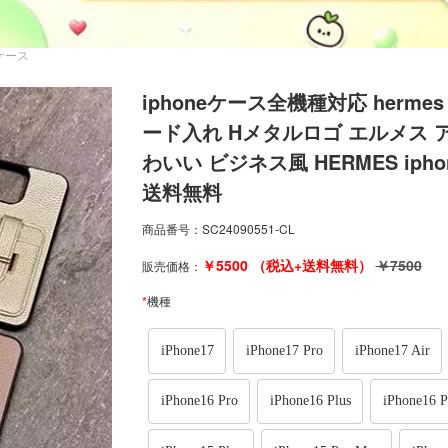
6Eケース
iphoneケース全機種対応 hermes 
ード入れ Hメタルロゴ エルメス ア
わいい ビジネス風 HERMES ipho
送料無料
商品番号：
SC24090551-CL
￥
5500
（税込+送料無料）
￥
7500
販売価格：
*
機種
iPhone17
iPhone17 Pro
iPhone17 Air
iPhone16 Pro
iPhone16 Plus
iPhone16 