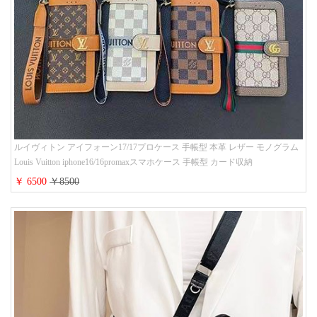
ルイヴィトン アイフォーン17/17プロケース 手帳型 本革 レザー モノグラム
Louis Vuitton iphone16/16promaxスマホケース 手帳型 カード収納
iphone15/14/13ケース ビジネス風 GUCCI galaxy s26/s25/s24ケース 手帳型 大
￥ 6500
￥8500
人 可愛い