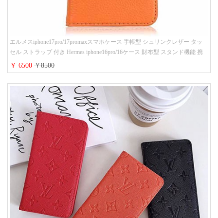
エルメスiphone17pro/17promaxスマホケース 手帳型 シュリンクレザー タッ
セル ストラップ 付き Hermes iphone16pro/16ケース 財布型 スタンド機能 携
帯カバー ハイ ブランド アイフォーン15/14/13ケース 手帳 レディース 人気
￥ 6500
￥8500