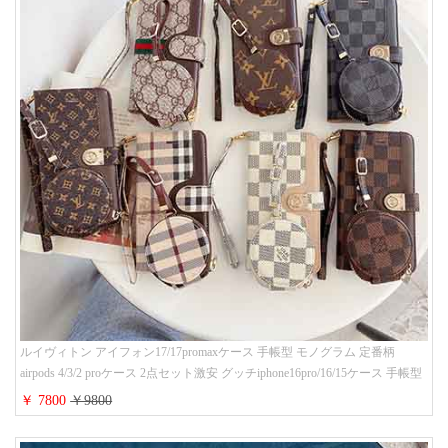
ルイヴィトン アイフォン17/17promaxケース 手帳型 モノグラム 定番柄
airpods 4/3/2 proケース 2点セット激安 グッチiphone16pro/16/15ケース 手帳型
財布カード入り 多機能 ハイ ブランド Galaxy S25/S24/S23手帳カバー おすす
￥ 7800
￥9800
め