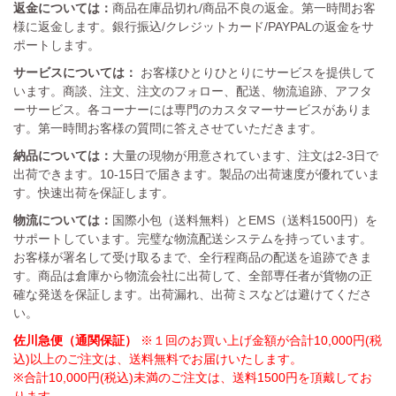
返金については：
商品在庫品切れ/商品不良の返金。第一時間お客
様に返金します。銀行振込/クレジットカード/PAYPALの返金をサ
ポートします。
サービスについては：
お客様ひとりひとりにサービスを提供して
います。商談、注文、注文のフォロー、配送、物流追跡、アフタ
ーサービス。各コーナーには専門のカスタマーサービスがありま
す。第一時間お客様の質問に答えさせていただきます。
納品については：
大量の現物が用意されています、注文は2-3日で
出荷できます。10-15日で届きます。製品の出荷速度が優れていま
す。快速出荷を保証します。
物流については：
国際小包（送料無料）とEMS（送料1500円）を
サポートしています。完璧な物流配送システムを持っています。
お客様が署名して受け取るまで、全行程商品の配送を追跡できま
す。商品は倉庫から物流会社に出荷して、全部専任者が貨物の正
確な発送を保証します。出荷漏れ、出荷ミスなどは避けてくださ
い。
佐川急便（通関保証）
※１回のお買い上げ金額が合計10,000円(税
込)以上のご注文は、送料無料でお届けいたします。
※合計10,000円(税込)未満のご注文は、送料1500円を頂戴してお