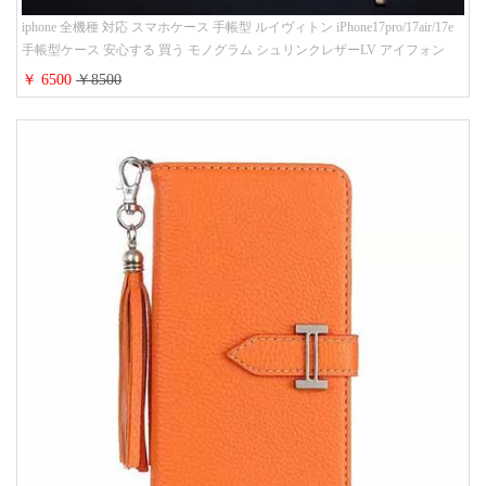
iphone 全機種 対応 スマホケース 手帳型 ルイヴィトン iPhone17pro/17air/17e
手帳型ケース 安心する 買う モノグラム シュリンクレザーLV アイフォン
16/16promaxスマホケース 手帳 多機能 グッチiphone15pro/14/13携帯ケース 大
￥ 6500
￥8500
人 レディース メンズ ストラップ付き