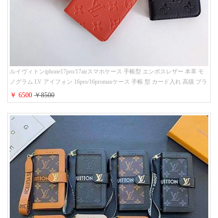
ルイヴィトンiphone17pro/17airスマホケース 手帳型 エンボスレザー 本革 モ
ノグラム LV アイフォン 16pro/16promaxケース 手帳 型 カード入れ 高级 ブラ
ンド iPhone 15/14/13 proケース 手帳型 男女通用 大人かわいい
￥ 6500
￥8500