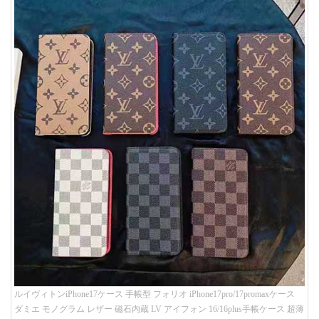
ルイヴィトンiPhone17ケース 手帳型 フォリオ iPhone17pro/17promaxケース
ダミエ モノグラム レザー 磁石内蔵 LV アイフォン 16/16plus手帳ケース 超薄