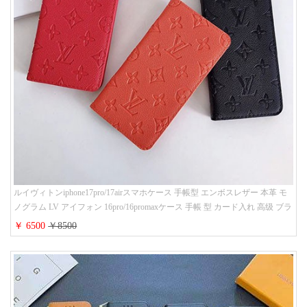
ルイヴィトンiphone17pro/17airスマホケース 手帳型 エンボスレザー 本革 モ
ノグラム LV アイフォン 16pro/16promaxケース 手帳 型 カード入れ 高级 ブラ
ンド iPhone 15/14/13 proケース 手帳型 男女通用 大人かわいい
￥ 6500
￥8500