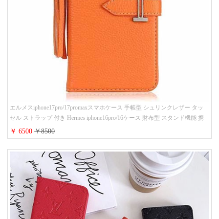
エルメスiphone17pro/17promaxスマホケース 手帳型 シュリンクレザー タッ
セル ストラップ 付き Hermes iphone16pro/16ケース 財布型 スタンド機能 携
帯カバー ハイ ブランド アイフォーン15/14/13ケース 手帳 レディース 人気
￥ 6500
￥8500