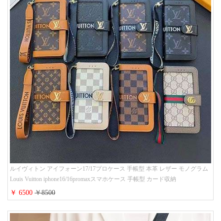
ルイヴィトン アイフォーン17/17プロケース 手帳型 本革 レザー モノグラム
Louis Vuitton iphone16/16promaxスマホケース 手帳型 カード収納
iphone15/14/13ケース ビジネス風 GUCCI galaxy s26/s25/s24ケース 手帳型 大
￥ 6500
￥8500
人 可愛い