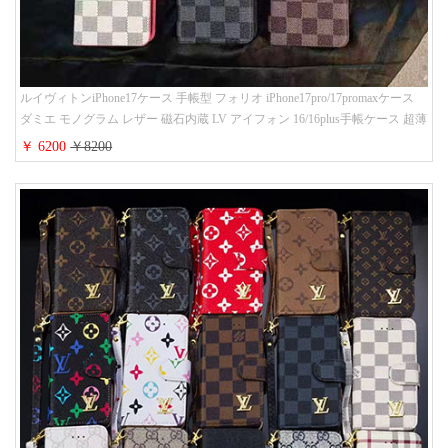
ルイヴィトンiPhone17ケース 手帳型 フォリオ iPhone17pro/17promaxケース
ダミエ モノグラム レザー 磁石内蔵 LV アイフォン 16/16plus手帳ケース 超薄
ビジネス風 メンズ レディース おしゃれ ブランドiphone15/14/13手帳型スマ
￥ 6200
￥8200
ホケース お 揃い