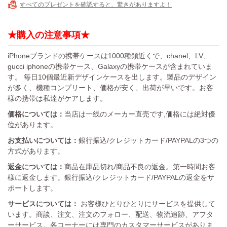
すべてのプレゼントを確認すると、驚きがありますよ！
★購入の注意事項★
iPhoneブランドの携帯ケースは1000種類近くで、chanel、LV、
gucci iphoneの携帯ケース、Galaxyの携帯ケースが含まれていま
す。 毎日10個最近新デザインケースを出します。製品のデザイン
が多く、機種コンプリート、価格が安く、出荷が早いです。お客
様の携帯は私達がケアします。
価格については：
当店は一线のメーカー直売です,価格には絶対優
位があります。
お支払いについては：
銀行振込/クレジットカード/PAYPALの3つの
方式があります。
返金については：
商品在庫品切れ/商品不良の返金。第一時間お客
様に返金します。銀行振込/クレジットカード/PAYPALの返金をサ
ポートします。
サービスについては：
お客様ひとりひとりにサービスを提供して
います。商談、注文、注文のフォロー、配送、物流追跡、アフタ
ーサービス。各コーナーには専門のカスタマーサービスがありま