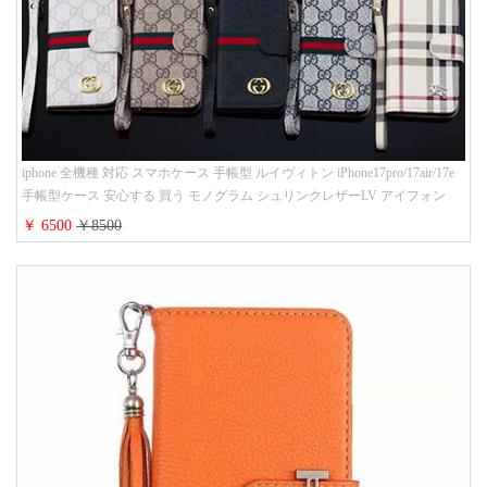
iphone 全機種 対応 スマホケース 手帳型 ルイヴィトン iPhone17pro/17air/17e
手帳型ケース 安心する 買う モノグラム シュリンクレザーLV アイフォン
16/16promaxスマホケース 手帳 多機能 グッチiphone15pro/14/13携帯ケース 大
￥ 6500
￥8500
人 レディース メンズ ストラップ付き