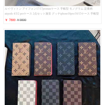
ルイヴィトン アイフォン17/17promaxケース 手帳型 モノグラム 定番柄
airpods 4/3/2 proケース 2点セット激安 グッチiphone16pro/16/15ケース 手帳型
財布カード入り 多機能 ハイ ブランド Galaxy S25/S24/S23手帳カバー おすす
￥ 7800
￥9800
め