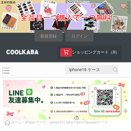
新規登録
ログイン
0
ショッピングカート（
）
iPhone ケース >
iphone15/15plus/15pro/15promaxケース
ホーム>