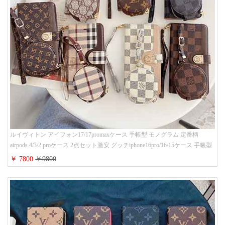
ルイヴィトン アイフォン17/17promaxケース 手帳型 モノグラム 定番柄
airpods 4/3/2 proケース 2点セット激安 グッチiphone16pro/16/15ケース 手帳型
財布カード入り 多機能 ハイ ブランド Galaxy S25/S24/S23手帳カバー おすす
￥ 7800
￥9800
め