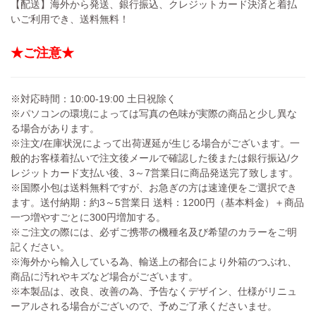
【配送】海外から発送、銀行振込、クレジットカード決済と着払
いご利用でき、送料無料！
★ご注意★
※対応時間：10:00-19:00 土日祝除く
※パソコンの環境によっては写真の色味が実際の商品と少し異な
る場合があります。
※注文/在庫状況によって出荷遅延が生じる場合がございます。一
般的お客様着払いで注文後メールで確認した後または銀行振込/ク
レジットカード支払い後、3～7営業日に商品発送完了致します。
※国際小包は送料無料ですが、お急ぎの方は速達便をご選択でき
ます。送付納期：約3～5営業日 送料：1200円（基本料金）＋商品
一つ増やすごとに300円増加する。
※ご注文の際には、必ずご携帯の機種名及び希望のカラーをご明
記ください。
※海外から輸入している為、輸送上の都合により外箱のつぶれ、
商品に汚れやキズなど場合がございます。
※本製品は、改良、改善の為、予告なくデザイン、仕様がリニュ
ーアルされる場合がございので、予めご了承くださいませ。