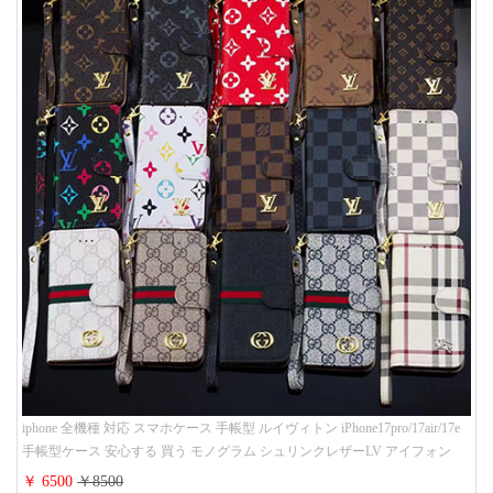
iphone 全機種 対応 スマホケース 手帳型 ルイヴィトン iPhone17pro/17air/17e
手帳型ケース 安心する 買う モノグラム シュリンクレザーLV アイフォン
16/16promaxスマホケース 手帳 多機能 グッチiphone15pro/14/13携帯ケース 大
￥ 6500
￥8500