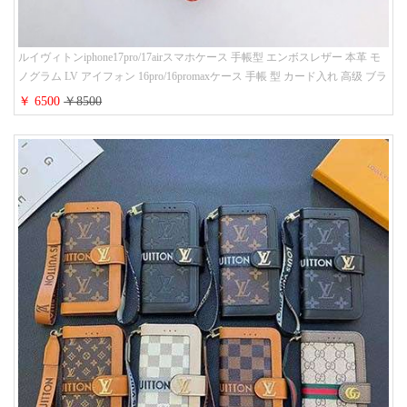
ルイヴィトンiphone17pro/17airスマホケース 手帳型 エンボスレザー 本革 モ
ノグラム LV アイフォン 16pro/16promaxケース 手帳 型 カード入れ 高级 ブラ
ンド iPhone 15/14/13 proケース 手帳型 男女通用 大人かわいい
￥ 6500
￥8500