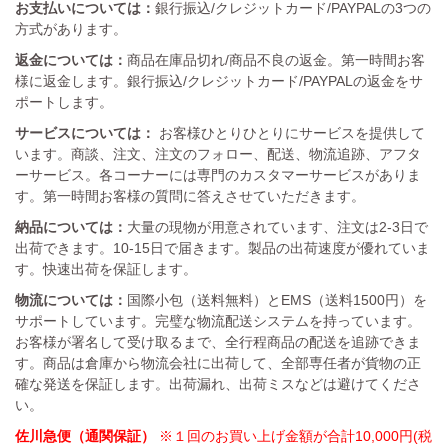
お支払いについては：
銀行振込/クレジットカード/PAYPALの3つの
方式があります。
返金については：
商品在庫品切れ/商品不良の返金。第一時間お客
様に返金します。銀行振込/クレジットカード/PAYPALの返金をサ
ポートします。
サービスについては：
お客様ひとりひとりにサービスを提供して
います。商談、注文、注文のフォロー、配送、物流追跡、アフタ
ーサービス。各コーナーには専門のカスタマーサービスがありま
す。第一時間お客様の質問に答えさせていただきます。
納品については：
大量の現物が用意されています、注文は2-3日で
出荷できます。10-15日で届きます。製品の出荷速度が優れていま
す。快速出荷を保証します。
物流については：
国際小包（送料無料）とEMS（送料1500円）を
サポートしています。完璧な物流配送システムを持っています。
お客様が署名して受け取るまで、全行程商品の配送を追跡できま
す。商品は倉庫から物流会社に出荷して、全部専任者が貨物の正
確な発送を保証します。出荷漏れ、出荷ミスなどは避けてくださ
い。
佐川急便（通関保証）
※１回のお買い上げ金額が合計10,000円(税