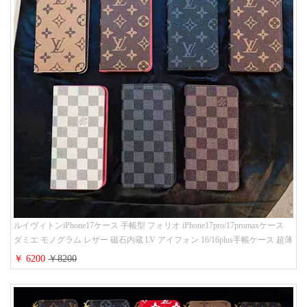
ルイヴィトンiPhone17ケース 手帳型 フォリオ iPhone17pro/17promaxケース
ダミエ モノグラム レザー 磁石内蔵 LV アイフォン 16/16plus手帳ケース 超薄
ビジネス風 メンズ レディース おしゃれ ブランドiphone15/14/13手帳型スマ
￥ 6200
￥8200
ホケース お 揃い