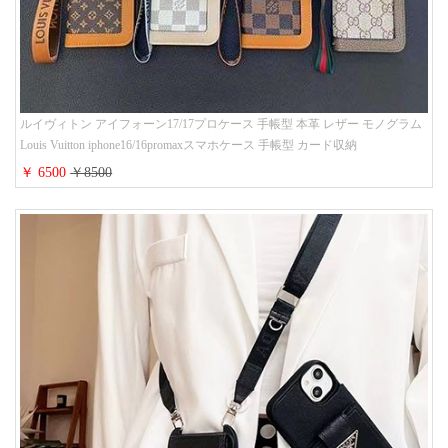
ルイヴィトン アイフォーン17/17プロケース 手帳型 本革 レザー モノグラム
Louis Vuitton iphone16/16promaxスマホケース 手帳型 カード収納
iphone15/14/13ケース ビジネス風 GUCCI galaxy s26/s25/s24ケース 手帳型 大
￥ 6500
￥8500
人 可愛い