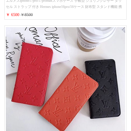
エルメスiphone17pro/17promaxスマホケース 手帳型 シュリンクレザー タッ
セル ストラップ 付き Hermes iphone16pro/16ケース 財布型 スタンド機能 携
帯カバー ハイ ブランド アイフォーン15/14/13ケース 手帳 レディース 人気
￥ 6500
￥8500