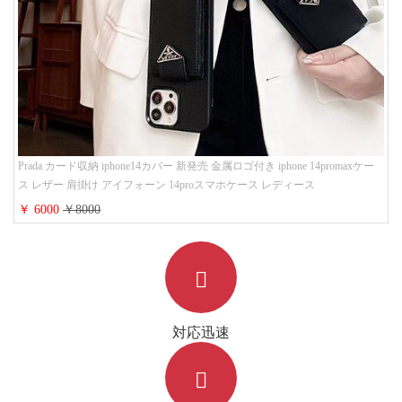
Prada カード収納 iphone14カバー 新発売 金属ロゴ付き iphone 14promaxケー
ス レザー 肩掛け アイフォーン 14proスマホケース レディース
￥ 6000
￥8000
対応迅速