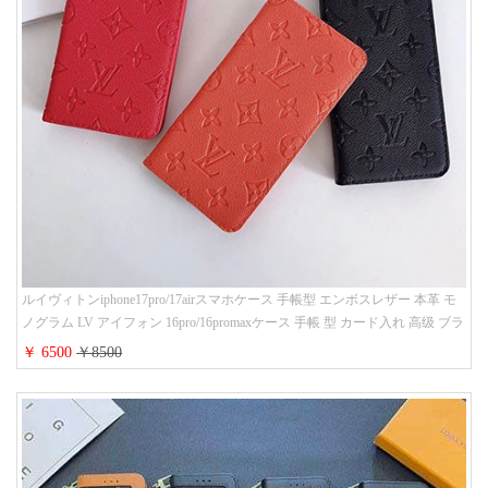
ルイヴィトンiphone17pro/17airスマホケース 手帳型 エンボスレザー 本革 モ
ノグラム LV アイフォン 16pro/16promaxケース 手帳 型 カード入れ 高级 ブラ
ンド iPhone 15/14/13 proケース 手帳型 男女通用 大人かわいい
￥ 6500
￥8500