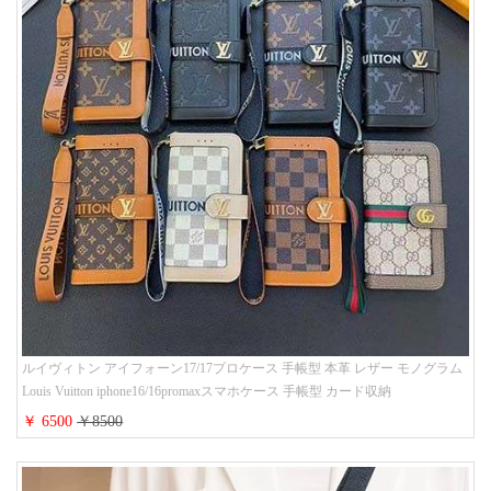
ルイヴィトン アイフォーン17/17プロケース 手帳型 本革 レザー モノグラム
Louis Vuitton iphone16/16promaxスマホケース 手帳型 カード収納
iphone15/14/13ケース ビジネス風 GUCCI galaxy s26/s25/s24ケース 手帳型 大
￥ 6500
￥8500
人 可愛い