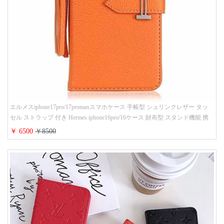
エルメスiphone17pro/17promaxスマホケース 手帳型 シュリンクレザー タッ
セル ストラップ 付き Hermes iphone16pro/16ケース 財布型 スタンド機能 携
帯カバー ハイ ブランド アイフォーン15/14/13ケース 手帳 レディース 人気
￥ 6500
￥8500