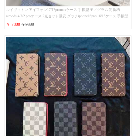
ルイヴィトン アイフォン17/17promaxケース 手帳型 モノグラム 定番柄
airpods 4/3/2 proケース 2点セット激安 グッチiphone16pro/16/15ケース 手帳型
財布カード入り 多機能 ハイ ブランド Galaxy S25/S24/S23手帳カバー おすす
￥ 7800
￥9800
め