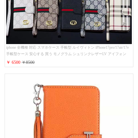
iphone 全機種 対応 スマホケース 手帳型 ルイヴィトン iPhone17pro/17air/17e
手帳型ケース 安心する 買う モノグラム シュリンクレザーLV アイフォン
16/16promaxスマホケース 手帳 多機能 グッチiphone15pro/14/13携帯ケース 大
￥ 6500
￥8500
人 レディース メンズ ストラップ付き