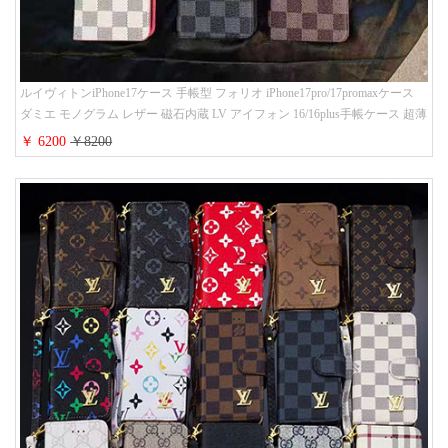
ルイヴィトンiPhone17ケース 手帳型 フォリオ iPhone17pro/17promaxケース
ダミエ モノグラム レザー 磁石内蔵 LV アイフォン 16/16plus手帳ケース 超薄
ビジネス風 メンズ レディース おしゃれ ブランドiphone15/14/13手帳型スマ
￥ 6200
￥8200
ホケース お 揃い