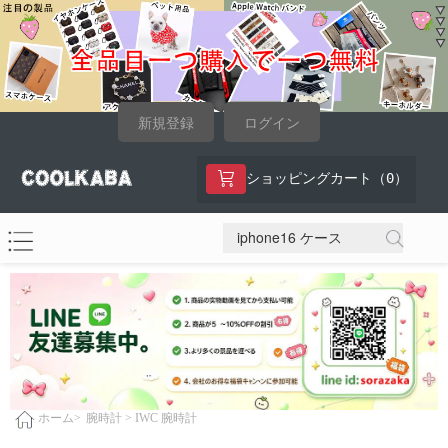
新規登録
ログイン
0
ショッピングカート（
）
腕時計 >
IWC 腕時計
ホーム>