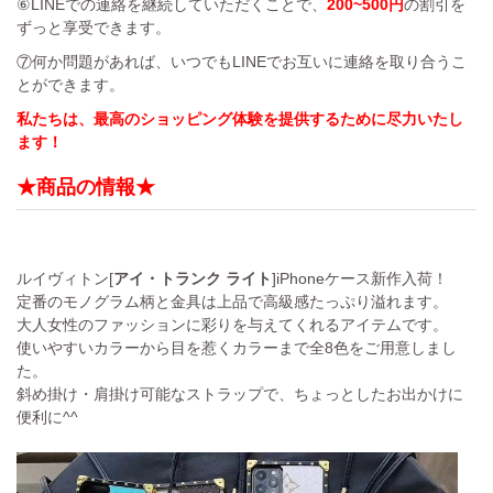
⑥LINEでの連絡を継続していただくことで、
200~500円
の割引を
ずっと享受できます。
⑦何か問題があれば、いつでもLINEでお互いに連絡を取り合うこ
とができます。
私たちは、最高のショッピング体験を提供するために尽力いたし
ます！
★商品の情報★
ルイヴィトン[
アイ・トランク ライト
]iPhoneケース新作入荷！
定番のモノグラム柄と金具は上品で高級感たっぷり溢れます。
大人女性のファッションに彩りを与えてくれるアイテムです。
使いやすいカラーから目を惹くカラーまで全8色をご用意しまし
た。
斜め掛け・肩掛け可能なストラップで、ちょっとしたお出かけに
便利に^^