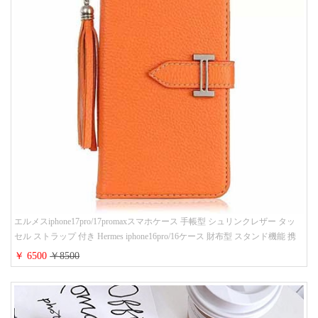
エルメスiphone17pro/17promaxスマホケース 手帳型 シュリンクレザー タッ
セル ストラップ 付き Hermes iphone16pro/16ケース 財布型 スタンド機能 携
帯カバー ハイ ブランド アイフォーン15/14/13ケース 手帳 レディース 人気
￥ 6500
￥8500