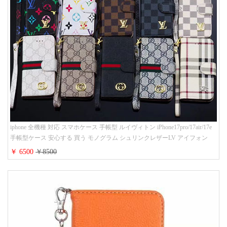
iphone 全機種 対応 スマホケース 手帳型 ルイヴィトン iPhone17pro/17air/17e
手帳型ケース 安心する 買う モノグラム シュリンクレザーLV アイフォン
16/16promaxスマホケース 手帳 多機能 グッチiphone15pro/14/13携帯ケース 大
￥ 6500
￥8500
人 レディース メンズ ストラップ付き