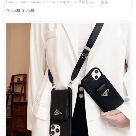
Louis Vuitton iphone16/16promaxスマホケース 手帳型 カード収納
iphone15/14/13ケース ビジネス風 GUCCI galaxy s26/s25/s24ケース 手帳型 大
￥ 6500
￥8500
人 可愛い