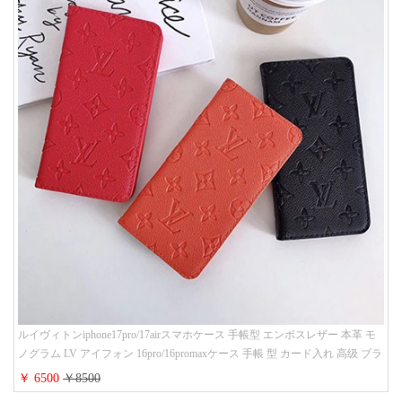
ルイヴィトンiphone17pro/17airスマホケース 手帳型 エンボスレザー 本革 モ
ノグラム LV アイフォン 16pro/16promaxケース 手帳 型 カード入れ 高级 ブラ
ンド iPhone 15/14/13 proケース 手帳型 男女通用 大人かわいい
￥ 6500
￥8500