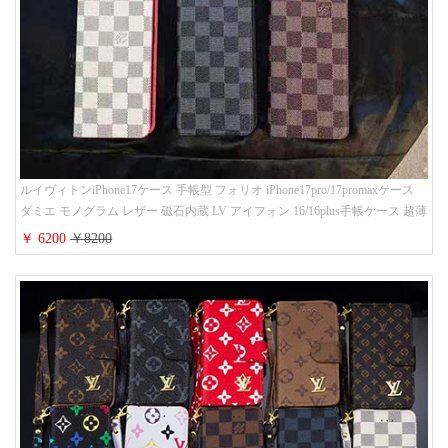
ルイヴィトンiPhone17ケース 手帳型 フォリオ iPhone17pro/17promaxケース
ダミエ モノグラム レザー 磁石内蔵 LV アイフォン 16/16plus手帳ケース 超薄
ビジネス風 メンズ レディース おしゃれ ブランドiphone15/14/13手帳型スマ
￥ 6200
￥8200
ホケース お 揃い