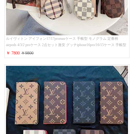
ルイヴィトン アイフォン17/17promaxケース 手帳型 モノグラム 定番柄
airpods 4/3/2 proケース 2点セット激安 グッチiphone16pro/16/15ケース 手帳型
財布カード入り 多機能 ハイ ブランド Galaxy S25/S24/S23手帳カバー おすす
￥ 7800
￥9800
め