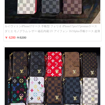
ルイヴィトンiPhone17ケース 手帳型 フォリオ iPhone17pro/17promaxケース
ダミエ モノグラム レザー 磁石内蔵 LV アイフォン 16/16plus手帳ケース 超薄
ビジネス風 メンズ レディース おしゃれ ブランドiphone15/14/13手帳型スマ
￥ 6200
￥8200
ホケース お 揃い