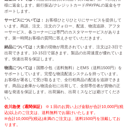
様に返金します。銀行振込/クレジットカード/PAYPALの返金をサ
ポートします。
サービスについては：
お客様ひとりひとりにサービスを提供して
います。商談、注文、注文のフォロー、配送、物流追跡、アフタ
ーサービス。各コーナーには専門のカスタマーサービスがありま
す。第一時間お客様の質問に答えさせていただきます。
納品については：
大量の現物が用意されています、注文は2-3日で
出荷できます。10-15日で届きます。製品の出荷速度が優れていま
す。快速出荷を保証します。
物流については：
国際小包（送料無料）とEMS（送料1500円）を
サポートしています。完璧な物流配送システムを持っています。
お客様が署名して受け取るまで、全行程商品の配送を追跡できま
す。商品は倉庫から物流会社に出荷して、全部専任者が貨物の正
確な発送を保証します。出荷漏れ、出荷ミスなどは避けてくださ
い。
佐川急便（通関保証）
※１回のお買い上げ金額が合計10,000円(税
込)以上のご注文は、送料無料でお届けいたします。
※合計10,000円(税込)未満のご注文は、送料1500円を頂戴してお
ります。