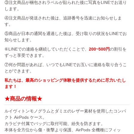
③注文商品が梱包されラベルが貼られた後に写真をLINEでお送り
します。
④注文商品が発送された後は、追跡番号を迅速にお知らせしま
す。
⑤商品が日本の通関を通過した後は、受け取りの状況をLINEでお
知らせします。
⑥LINEでの連絡を継続していただくことで、
200~500円
の割引を
ずっと享受できます。
⑦何か問題があれば、いつでもLINEでお互いに連絡を取り合うこ
とができます。
私たちは、最高のショッピング体験を提供するために尽力いたし
ます！
★商品の情報★
ルイヴィトンモノグラムとダミエのレザー素材を使用したコンパ
クト AirPods ケース。
カラビナ付属でバッグに取付可能、紛失を防ぎます。
本体を全方位から傷・衝撃より保護、AirPods 全機種にフィッ