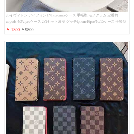
ルイヴィトン アイフォン17/17promaxケース 手帳型 モノグラム 定番柄
airpods 4/3/2 proケース 2点セット激安 グッチiphone16pro/16/15ケース 手帳型
財布カード入り 多機能 ハイ ブランド Galaxy S25/S24/S23手帳カバー おすす
￥ 7800
￥9800
め