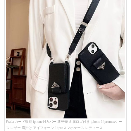
Prada カード収納 iphone14カバー 新発売 金属ロゴ付き iphone 14promaxケー
ス レザー 肩掛け アイフォーン 14proスマホケース レディース