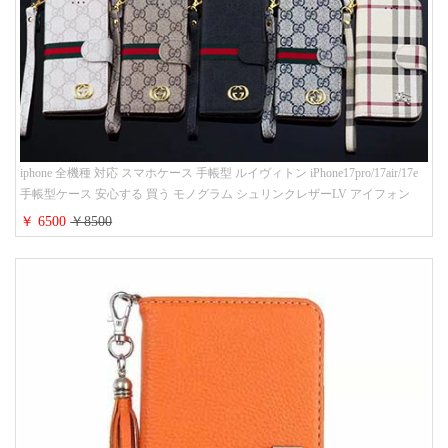
iphone 全機種 対応 スマホケース 手帳型 ルイヴィトン iPhone17pro/17air/17e
手帳型ケース 安心する 買う モノグラム シュリンクレザーLV アイフォン
16/16promaxスマホケース 手帳 多機能 グッチiphone15pro/14/13携帯ケース 大
￥ 6500
￥8500
人 レディース メンズ ストラップ付き