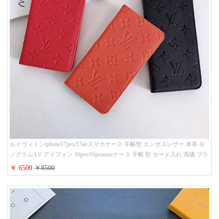
ルイヴィトンiphone17pro/17airスマホケース 手帳型 エンボスレザー 本革 モ
ノグラム LV アイフォン 16pro/16promaxケース 手帳 型 カード入れ 高级 ブラ
ンド iPhone 15/14/13 proケース 手帳型 男女通用 大人かわいい
￥ 6500
￥8500