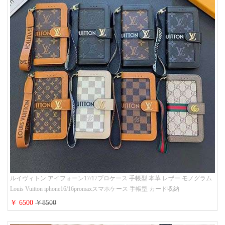
ルイヴィトン アイフォーン17/17プロケース 手帳型 本革 レザー モノグラム
Louis Vuitton iphone16/16promaxスマホケース 手帳型 カード収納
iphone15/14/13ケース ビジネス風 GUCCI galaxy s26/s25/s24ケース 手帳型 大
￥ 6500
￥8500
人 可愛い