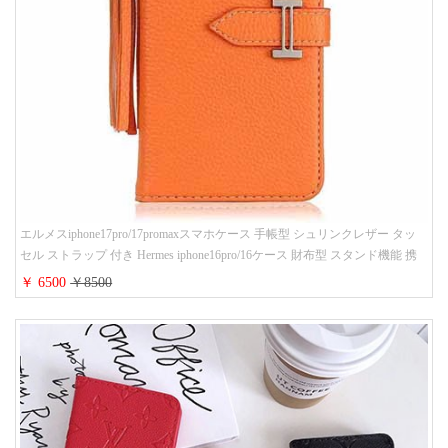
エルメスiphone17pro/17promaxスマホケース 手帳型 シュリンクレザー タッ
セル ストラップ 付き Hermes iphone16pro/16ケース 財布型 スタンド機能 携
帯カバー ハイ ブランド アイフォーン15/14/13ケース 手帳 レディース 人気
￥ 6500
￥8500