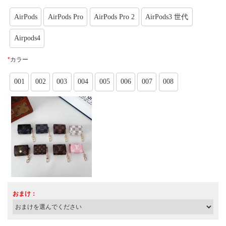
AirPods
AirPods Pro
AirPods Pro 2
AirPods3 世代
Airpods4
*
カラー
001
002
003
004
005
006
007
008
おまけ：