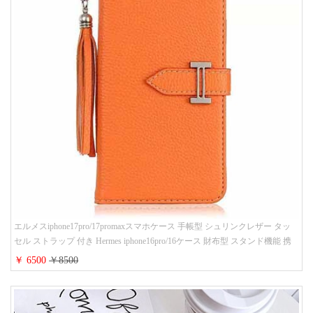
エルメスiphone17pro/17promaxスマホケース 手帳型 シュリンクレザー タッ
セル ストラップ 付き Hermes iphone16pro/16ケース 財布型 スタンド機能 携
帯カバー ハイ ブランド アイフォーン15/14/13ケース 手帳 レディース 人気
￥ 6500
￥8500