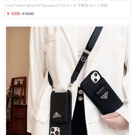
Louis Vuitton iphone16/16promaxスマホケース 手帳型 カード収納
iphone15/14/13ケース ビジネス風 GUCCI galaxy s26/s25/s24ケース 手帳型 大
￥ 6500
￥8500
人 可愛い