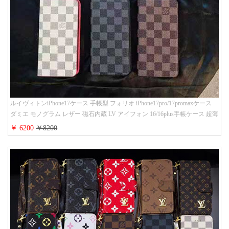
ルイヴィトンiPhone17ケース 手帳型 フォリオ iPhone17pro/17promaxケース
ダミエ モノグラム レザー 磁石内蔵 LV アイフォン 16/16plus手帳ケース 超薄
ビジネス風 メンズ レディース おしゃれ ブランドiphone15/14/13手帳型スマ
￥ 6200
￥8200
ホケース お 揃い