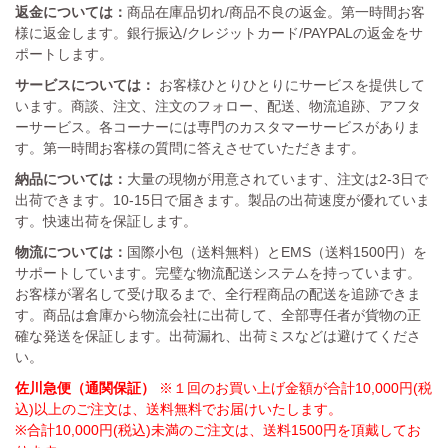
返金については：
商品在庫品切れ/商品不良の返金。第一時間お客
様に返金します。銀行振込/クレジットカード/PAYPALの返金をサ
ポートします。
サービスについては：
お客様ひとりひとりにサービスを提供して
います。商談、注文、注文のフォロー、配送、物流追跡、アフタ
ーサービス。各コーナーには専門のカスタマーサービスがありま
す。第一時間お客様の質問に答えさせていただきます。
納品については：
大量の現物が用意されています、注文は2-3日で
出荷できます。10-15日で届きます。製品の出荷速度が優れていま
す。快速出荷を保証します。
物流については：
国際小包（送料無料）とEMS（送料1500円）を
サポートしています。完璧な物流配送システムを持っています。
お客様が署名して受け取るまで、全行程商品の配送を追跡できま
す。商品は倉庫から物流会社に出荷して、全部専任者が貨物の正
確な発送を保証します。出荷漏れ、出荷ミスなどは避けてくださ
い。
佐川急便（通関保証）
※１回のお買い上げ金額が合計10,000円(税
込)以上のご注文は、送料無料でお届けいたします。
※合計10,000円(税込)未満のご注文は、送料1500円を頂戴してお