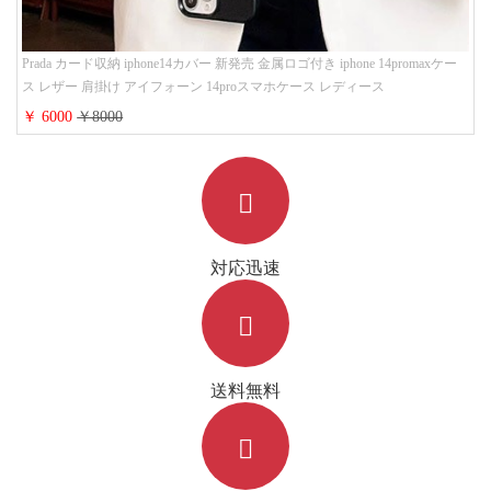
Prada カード収納 iphone14カバー 新発売 金属ロゴ付き iphone 14promaxケー
ス レザー 肩掛け アイフォーン 14proスマホケース レディース
￥ 6000
￥8000
対応迅速
送料無料