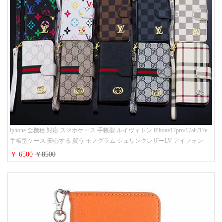
iphone 全機種 対応 スマホケース 手帳型 ルイヴィトン iPhone17pro/17air/17e
手帳型ケース 安心する 買う モノグラム シュリンクレザーLV アイフォン
16/16promaxスマホケース 手帳 多機能 グッチiphone15pro/14/13携帯ケース 大
￥ 6500
￥8500
人 レディース メンズ ストラップ付き