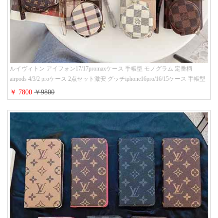
ルイヴィトン アイフォン17/17promaxケース 手帳型 モノグラム 定番柄
airpods 4/3/2 proケース 2点セット激安 グッチiphone16pro/16/15ケース 手帳型
財布カード入り 多機能 ハイ ブランド Galaxy S25/S24/S23手帳カバー おすす
￥ 7800
￥9800
め