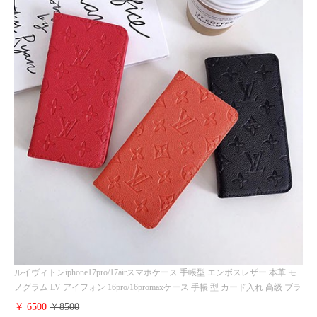
ルイヴィトンiphone17pro/17airスマホケース 手帳型 エンボスレザー 本革 モ
ノグラム LV アイフォン 16pro/16promaxケース 手帳 型 カード入れ 高级 ブラ
ンド iPhone 15/14/13 proケース 手帳型 男女通用 大人かわいい
￥ 6500
￥8500